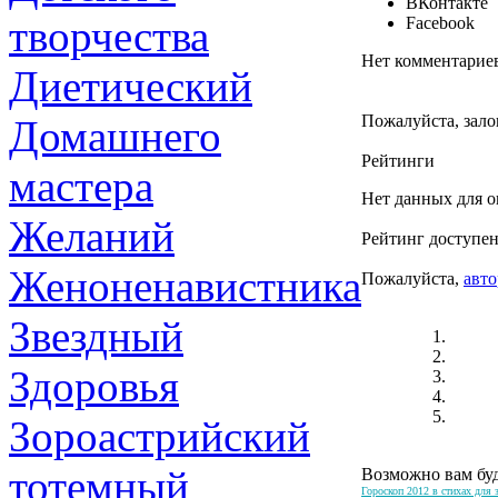
ВКонтакте
творчества
Facebook
Нет комментарие
Диетический
Пожалуйста, зало
Домашнего
Рейтинги
мастера
Нет данных для о
Желаний
Рейтинг доступен
Женоненавистника
Пожалуйста,
авто
Звездный
Здоровья
Зороастрийский
тотемный
Возможно вам буд
Гороскоп 2012 в стихах для 