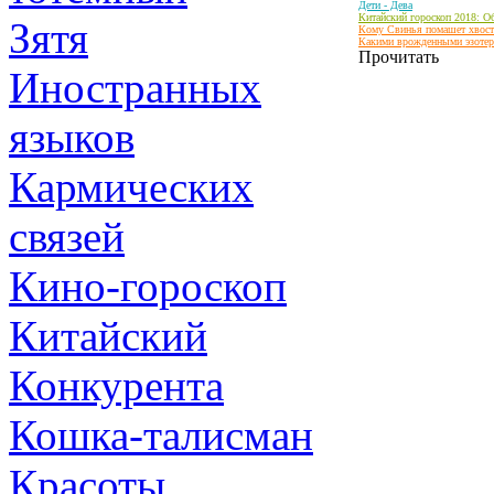
Дети - Дева
Китайский гороскоп 2018: О
Зятя
Кому Свинья помашет хвости
Какими врожденными эзотер
Прочитать
Иностранных
языков
Кармических
связей
Кино-гороскоп
Китайский
Конкурента
Кошка-талисман
Красоты