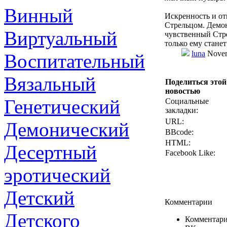
Винный
Искренность и от
Стрельцом. Демо
Виртуальный
чувственный Стре
только ему станет
luna
Novem
Воспитательный
Вязальный
Поделиться этой
новостью
Генетический
Социальные
закладки:
URL:
Демонический
BBcode:
HTML:
Десертный
Facebook Like:
эротический
Детский
Комментарии
Детского
Комментари