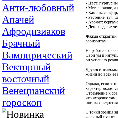
• Цвет: пурпурны
Анти-любовный
• Метал: олово, 
• Камень: сапфир,
Апачей
• Растение: туя, 
• Аромат: бергам
• День недели: че
Афродизиаков
Жажда открытий в
Брачный
горизонтам.
На работе его ос
Вампирический
Свой ум и интуиц
он успешно реали
Векторный
Друзья и знакомы
жизни во всех ее
восточный
Однако, если это
Венецианский
характер может с
Стремление к сов
что «хорошо там, 
гороскоп
поисках недости
С точки зрения з
желчный пузырь.