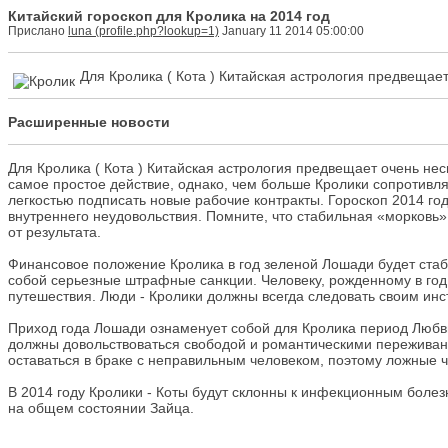
Китайский гороскоп для Кролика на 2014 год
Прислано
luna
January 11 2014 05:00:00
Для Кролика ( Кота ) Китайская астрология предвещае
Расширенные новости
Для Кролика ( Кота ) Китайская астрология предвещает очень не
самое простое действие, однако, чем больше Кролики сопротивля
легкостью подписать новые рабочие контракты. Гороскоп 2014 го
внутреннего неудовольствия. Помните, что стабильная «морковь» 
от результата.
Финансовое положение Кролика в год зеленой Лошади будет стаб
собой серьезные штрафные санкции. Человеку, рожденному в год
путешествия. Люди - Кролики должны всегда следовать своим ин
Приход года Лошади ознаменует собой для Кролика период Любви,
должны довольствоваться свободой и романтическими переживани
оставаться в браке с неправильным человеком, поэтому ложные чу
В 2014 году Кролики - Коты будут склонны к инфекционным болезн
на общем состоянии Зайца.