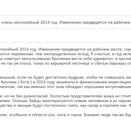
т очень неспокойный 2014 год. Изменения предвидятся на рабочем 
спокойный 2014 год. Изменения предвидятся на рабочем месте, горо
ются переменам, тем неопределеннее исход. К счастью, в год зел
да советует импульсивным Кроликам вести себя адекватно, в против
не так уж плоха, гонка по карьерной лестнице и сбитые барьеры о
ильным, если он будет достаточно мудрым, чтобы не совершать ка
 Кролика ( Кота ) в 2014 году заниматься финансовыми инвестици
стинктам, так как именно этот знак обладает хорошими интуитивны
 но не без разногласий. Холостым представителям знака не стоит 
ями. Осенью Зайцы заинтересуются новым человеком в их окружен
вства и эмоции будут постепенно таять, как сахар в горячем чае. 
ям, особенно в области уха, носа и горла. Близкие люди так же бу