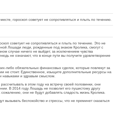
месте, гороскоп советует не сопротивляться и плыть по течению.
скоп советует не сопротивляться и плыть по течению. Это не
еной Лошади люди, рожденные под знаком Кролика, смогут с
ном случае ничего не выйдет, за исключением чувства
тнюдь не означают, что в конце пути вы получите удовлетворение
ких-либо обязательных финансовых сделок, которые повлекут за
ями не стоит. Единственное, изыщите дополнительные ресурсы на
ми навыками и здравым смыслом.
рассчитывать в этом году на встречу своей половинки, они
ии. В 2014 году Лошадь не позволит его пушистому другу
К сожалению, они не будут добавлять сладость жизнь Кролика.
дут вызывать беспокойство и стрессы, что не преминет сказаться