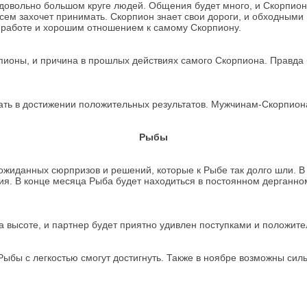
 довольно большом круге людей. Общения будет много, и Скорпион
сем захочет принимать. Скорпион знает свои дороги, и обходными 
о работе и хорошим отношением к самому Скорпиону.
рпионы, и причина в прошлых действиях самого Скорпиона. Правда б
ать в достижении положительных результатов. Мужчинам-Скорпиона
Рыбы
ожиданных сюрпризов и решений, которые к Рыбе так долго шли. В
ния. В конце месяца Рыба будет находиться в постоянном дерганном
а высоте, и партнер будет приятно удивлен поступками и положит
ыбы с легкостью смогут достигнуть. Также в ноябре возможны сил