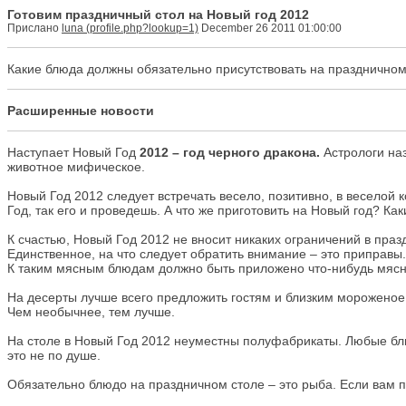
Готовим праздничный стол на Новый год 2012
Прислано
luna
December 26 2011 01:00:00
Какие блюда должны обязательно присутствовать на праздничном
Расширенные новости
Наступает Новый Год
2012 – год черного дракона.
Астрологи наз
животное мифическое.
Новый Год 2012 следует встречать весело, позитивно, в веселой
Год, так его и проведешь. А что же приготовить на Новый год? К
К счастью, Новый Год 2012 не вносит никаких ограничений в праз
Единственное, на что следует обратить внимание – это приправ
К таким мясным блюдам должно быть приложено что-нибудь мясн
На десерты лучше всего предложить гостям и близким мороженое 
Чем необычнее, тем лучше.
На столе в Новый Год 2012 неуместны полуфабрикаты. Любые блю
это не по душе.
Обязательно блюдо на праздничном столе – это рыба. Если вам п