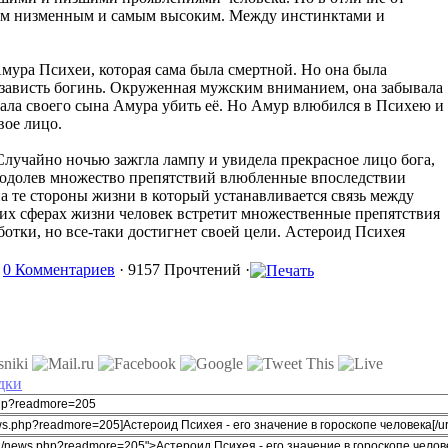
мым низменным и самым высоким. Между инстинктами и
мура Психеи, которая сама была смертной. Но она была
я зависть богинь. Окруженная мужским вниманием, она забывала
лала своего сына Амура убить её. Но Амур влюбился в Психею и
вое лицо.
Случайно ночью зажгла лампу и увидела прекрасное лицо бога,
реодолев множество препятствий влюбленные впоследствии
на те стороны жизни в который устанавливается связь между
тих сферах жизни человек встретит множественные препятствия
отки, но все-таки достигнет своей цели. Астероид Психея
·
0 Комментариев
· 9157 Прочтений ·