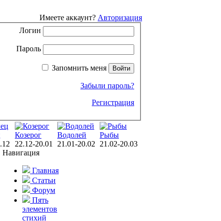
Имеете аккаунт?
Авторизация
Логин
Пароль
Запомнить меня
Забыли пароль?
Регистрация
ц
Козерог
Водолей
Рыбы
.12
22.12-20.01
21.01-20.02
21.02-20.03
Навигация
Главная
Статьи
Форум
Пять
элементов
стихий