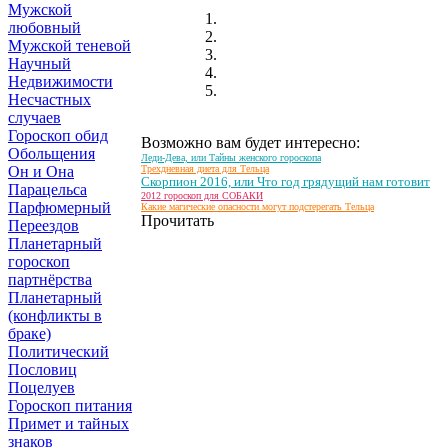
Мужской
любовный
Мужской теневой
Научный
Недвижимости
Несчастных
случаев
Гороскоп обид
Возможно вам будет интересно:
Обольщения
Леди-Дева, или Тайны женского гороскопа
Он и Она
Трехдневная диета для Тельца
Скорпион 2016, или Что год грядущий нам готовит
Парацельса
2012 гороскоп для СОБАКИ
Парфюмерный
Какие магические опасности могут подстерегать Тельца
Прочитать
Переездов
Планетарный
гороскоп
партнёрства
Планетарный
(конфликты в
браке)
Политический
Пословиц
Поцелуев
Гороскоп питания
Примет и тайных
знаков