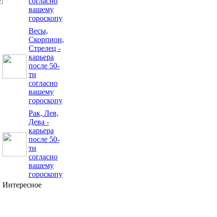
согласно
вашему
гороскопу
Весы,
Скорпион,
Стрелец -
карьера
после 50-
ти
согласно
вашему
гороскопу
Рак, Лев,
Дева -
карьера
после 50-
ти
согласно
вашему
гороскопу
Интересное