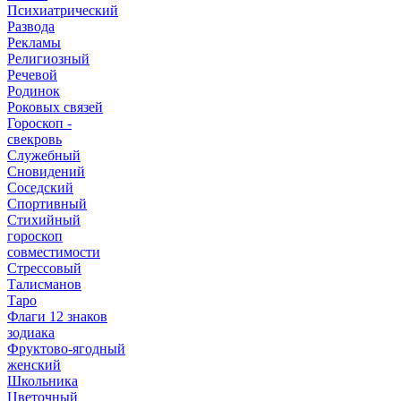
Психиатрический
Развода
Рекламы
Религиозный
Речевой
Родинок
Роковых связей
Гороскоп -
свекровь
Служебный
Сновидений
Соседский
Спортивный
Стихийный
гороскоп
совместимости
Стрессовый
Талисманов
Таро
Флаги 12 знаков
зодиака
Фруктово-ягодный
женский
Школьника
Цветочный