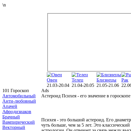
\n
Овен
Телец
Близнецы
Рак
21.03-20.04
21.04-20.05
21.05-21.06
22.0
101 Гороскоп
Ads
Автомобильный
Астероид Психея - его значение в гороскопе
Анти-любовный
Апачей
Афродизиаков
Брачный
Психея - это большой астероид. Его диамет
Вампирический
чуть больше, чем за 5 лет. Это классический
Векторный
астрологии. Он отвечает за связь между в