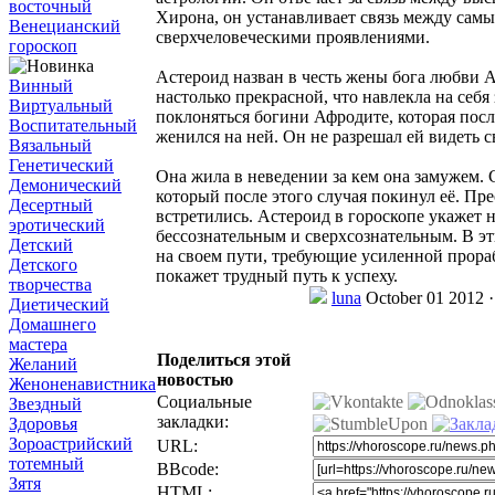
восточный
Хирона, он устанавливает связь между са
Венецианский
сверхчеловеческими проявлениями.
гороскоп
Астероид назван в честь жены бога любви А
Винный
настолько прекрасной, что навлекла на себ
Виртуальный
поклоняться богини Афродите, которая пос
Воспитательный
женился на ней. Он не разрешал ей видеть с
Вязальный
Генетический
Она жила в неведении за кем она замужем. 
Демонический
который после этого случая покинул её. П
Десертный
встретились. Астероид в гороскопе укажет 
эротический
бессознательным и сверхсознательным. В э
Детский
на своем пути, требующие усиленной прораб
Детского
покажет трудный путь к успеху.
творчества
luna
October 01 2012 
Диетический
Домашнего
мастера
Поделиться этой
Желаний
новостью
Женоненавистника
Социальные
Звездный
закладки:
Здоровья
Зороастрийский
URL:
тотемный
BBcode:
Зятя
HTML: