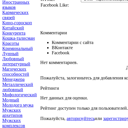
Иностранных
Facebook Like:
языков
Кармических
связей
Кино-гороскоп
Китайский
Комментарии
Конкурента
Кошка-талисман
Комментарии с сайта
Красоты
ВКонтакте
Криминальный
Facebook
Лунный
Любовный
Нет комментариев.
литературный
Магических
способностей
Пожалуйста, залогиньтесь для добавления к
Менеджера
Металлический
Рейтинги
любовный
Мифологический
Нет данных для оценки.
Модный
Молодого мужа
Рейтинг доступен только для пользователей.
Мужских
архетипов
Пожалуйста,
авторизуйтесь
или
зарегистрир
Мужских
комплексов