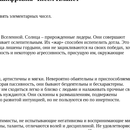
вять элементарных чисел.
а Вселенной. Солнца – прирожденные лидеры. Они совершают
ывает ослепительным. Их «жар» способен испепелить дотла. Это
ца лишены гордыни, они не зацикливаются на своих победах, хо
ность и некоторую агрессивность, присущую им, окружающие
 артистичны и мягки. Невероятно обаятельны и приспособляем
рая пассивность, они бывают бездеятельны и бесхарактерны.
им сходиться легко и близко с людьми и налаживать прочные св
ень нуждаются. Они склонны к размышлениям, подвержены
о развитой интуицией, но не пользуются ею по инертности.
тимисты, не испытывающие негативизма и воспринимающие м
ны, таланты, отличаются волей и дисциплиной. Не удовлетворя