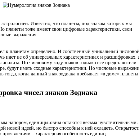
 астрологией. Известно, что планеты, под знаком которых мы
 Но планеты тоже имеют свои цифровые характеристики, свои
ловые выражения.
ел к планетам определено. И собственный уникальный числово
ечь идет не об универсальных характеристиках и расшифровках, 
анализа. По числовому коду знаков зодиака все представители
ре, будут иметь сходные характеристики. Но числовые выражен
ь тогда, когда данный знак зодиака пребывает «в доме» планеты
ровка чисел знаков Зодиака
ным напором, единицы-овны остаются весьма чувствительными.
ой новой идеей, но быстро способны к ней охладеть. Открытост
о проявлениям – характерная особенность единиц.