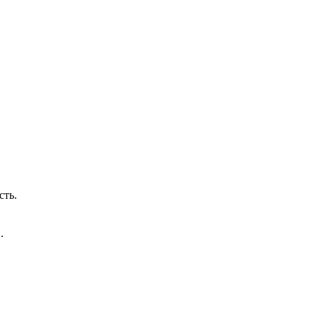
сть.
.