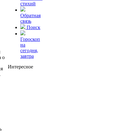
стихий
Обратная
связь
Поиск
Гороскоп
на
сегодня,
й
завтра
а о
Интересное
ия
.
ь