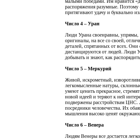
малыми победами. Им нравится «д
распоряжения разумные. Поэтому
притягивают удачу и буквально изл
Число 4 – Уран
Люди Урана своенравны, упрямы, н
оригиналы, на все со своей, отли
деталей, спрятанных от всех. Они
дистанцируются от людей. Люди Ур
добывать и знают, как распорядит
Число 5 – Меркурий
Живой, искрометный, изворотлив
легкомысленные натуры, склонные
умеют ценить прекрасное, стремят
новой идеей и теряют к ней интер
подвержены расстройствам ЦНС. 
посредники человечества. Их оба
мышления высоко ценят окружаю
Число 6 – Венера
Людям Венеры все достается легко