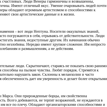
ых счастливых. Люди Венеры гармоничны и возвышенны,
тичны. Имеют отличный вкус. Умение очаровывать людей почти
енеры обладают огромным артистизмом и способностями к
еняют свои артистические данные и в жизни.
намения – вот люди Нептуна. Носители оккультных знаний,
сто погружаются в себя, отрываясь от действительности. Люди
остигать знания, недоступные другим. Их начинания обычно
тно незлобивы. Нередко имеют хрупкое сложение. Им непросто
колебаниям и размышлениям, а не действиям.
тельные люди. Скрытничают, стараясь не показать свою ранимо
я способны на пылкие чувства. Любят порядок. Стремятся к
нательно нарушить закон. Склонны к меланхолии и часто
 обеспеченность дает им уверенность и делает более открытыми
и Марса. Они прирожденные борцы, им свойственна
ть. Всего добиваются, не терпят возражений, не нуждаются в
 им все по плечу. Обладают организаторскими способностями и