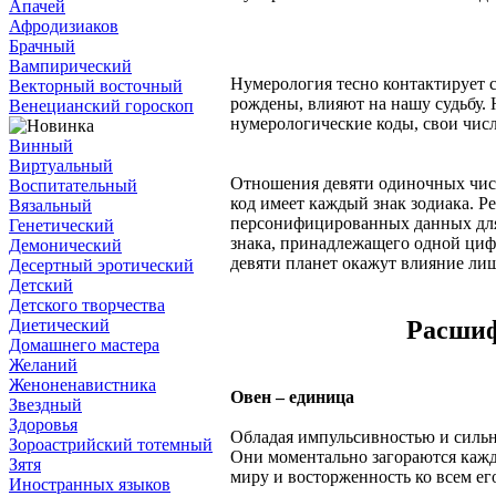
Апачей
Афродизиаков
Брачный
Вампирический
Нумерология тесно контактирует с
Векторный восточный
рождены, влияют на нашу судьбу.
Венецианский гороскоп
нумерологические коды, свои чис
Винный
Виртуальный
Отношения девяти одиночных чис
Воспитательный
код имеет каждый знак зодиака. Р
Вязальный
персонифицированных данных для 
Генетический
знака, принадлежащего одной циф
Демонический
девяти планет окажут влияние лиш
Десертный эротический
Детский
Детского творчества
Расшиф
Диетический
Домашнего мастера
Желаний
Женоненавистника
Овен – единица
Звездный
Здоровья
Обладая импульсивностью и силь
Зороастрийский тотемный
Они моментально загораются кажд
Зятя
миру и восторженность ко всем ег
Иностранных языков