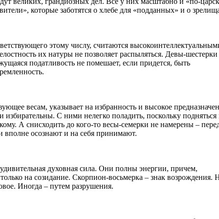
ут великих, грандиозных дел. Все у них масштабно и «по-царск
тели», которые заботятся о хлебе для «подданных» и о зрелищ
ответствующего этому числу, считаются высокоинтеллектуальным
елостность их натуры не позволяет распыляться. Девы-шестерки
ажущаяся податливость не помешает, если придется, быть
ремленность.
вующее весам, указывает на избранность и высокое предназначен
 избирательны. С ними нелегко поладить, поскольку подняться
якому. А снисходить до кого-то весы-семерки не намерены – пере
и вполне осознают и на себя принимают.
дивительная духовная сила. Они полны энергии, причем,
только на созидание. Скорпион-восьмерка – знак возрождения. 
овое. Иногда – путем разрушения.