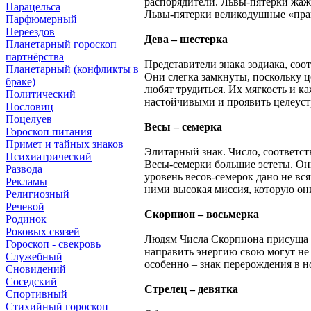
распорядители. Львы-пятерки жажд
Парацельса
Львы-пятерки великодушные «прави
Парфюмерный
Переездов
Дева – шестерка
Планетарный гороскоп
партнёрства
Представители знака зодиака, со
Планетарный (конфликты в
Они слегка замкнуты, поскольку ц
браке)
любят трудиться. Их мягкость и к
Политический
настойчивыми и проявить целеуст
Пословиц
Поцелуев
Весы – семерка
Гороскоп питания
Примет и тайных знаков
Элитарный знак. Число, соответст
Психиатрический
Весы-семерки большие эстеты. Они
Развода
уровень весов-семерок дано не вс
Рекламы
ними высокая миссия, которую он
Религиозный
Речевой
Скорпион – восьмерка
Родинок
Роковых связей
Людям Числа Скорпиона присуща у
Гороскоп - свекровь
направить энергию свою могут не 
Служебный
особенно – знак перерождения в н
Сновидений
Соседский
Стрелец – девятка
Спортивный
Стихийный гороскоп