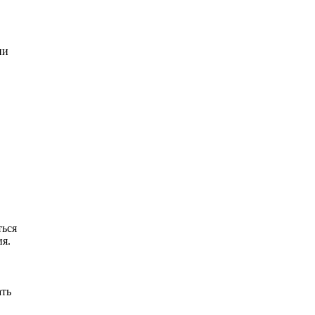
ни
ться
я.
ать