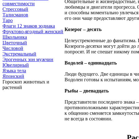
Общительные и жизнерадостные, 
совместимости
любимцы и двигатели прогресса. 
Стрессовый
и способны моментально увлечься
Талисманов
его они чаще предоставляют други
Таро
Флаги 12 знаков зодиака
Козерог – десять
Фруктово-ягодный женский
Школьника
Целеустремленные до фанатизма. Г
Цветочный
Козероги-десятки могут дойти до
Числовой
попросят. И не спешат никому помо
Экстремальный
Эрогенных зон мужчин
Водолей – одиннадцать
Ювелирный
Языка тела
Люди будущего. Две единицы в чис
Японский
Водолеи готовы к испытаниям, мог
Гороскоп животных и
растений
Рыбы – двенадцать
Представители последнего знака –
противоположными характеристика
к общению сменяется замкнутостью
не всегда в состоянии.
Рас