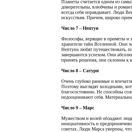
Планеты считается одним из сам
доверительны, влюбчивы и роман
всегда себя оправдывает. Люди В
искусствам. Причем, широко прим
Число 7 – Нептун
Философы, верящие в приметы и з
хранители тайн Вселенной. Они ча
Нептуна любят путешествовать, п
завершаются успехом. Они абсолю
принять решения, они склонны к 
Число 8 – Сатурн
Очень глубоко ранимые и впечатли
Поэтому выглядят холодными, хот
благосостоянию. Не способны соз
недооценивают себя. Материальная
Число 9 – Марс
Мужеством и волей обладают люд
инициативность и предприимчивос
советах. Люди Марса уверены, что