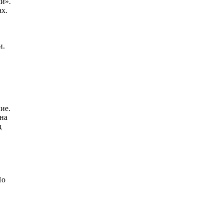
и».
ах.
и.
ие.
 на
д
Но