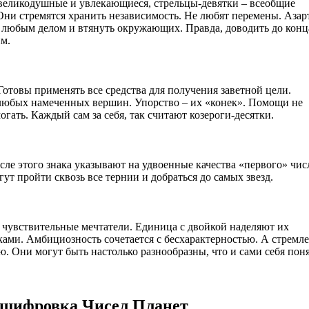
великодушные и увлекающиеся, стрельцы-девятки – всеобщие
Они стремятся хранить независимость. Не любят перемены. Аза
 любым делом и втянуть окружающих. Правда, доводить до конц
м.
отовы применять все средства для получения заветной цели.
 любых намеченных вершин. Упорство – их «конек». Помощи не
гать. Каждый сам за себя, так считают козероги-десятки.
ле этого знака указывают на удвоенные качества «первого» чис
ут пройти сквозь все тернии и добраться до самых звезд.
 чувствительные мечтатели. Единица с двойкой наделяют их
ми. Амбициозность сочетается с бесхарактерностью. А стремл
. Они могут быть настолько разнообразны, что и сами себя пон
шифровка Чисел Планет