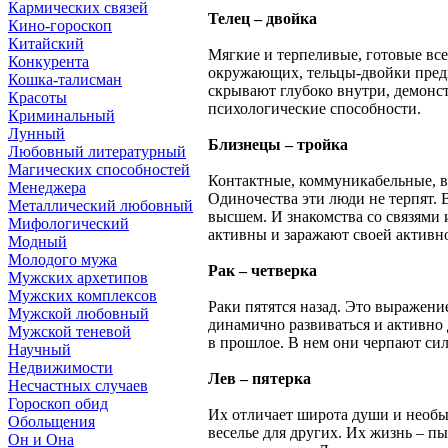
Кармических связей
Телец – двойка
Кино-гороскоп
Китайский
Мягкие и терпеливые, готовые все
Конкурента
окружающих, тельцы-двойки предп
Кошка-талисман
скрывают глубоко внутри, демонс
Красоты
психологические способности.
Криминальный
Лунный
Близнецы – тройка
Любовный литературный
Магических способностей
Контактные, коммуникабельные, в
Менеджера
Одиночества эти люди не терпят. 
Металлический любовный
высшем. И знакомства со связями 
Мифологический
активны и заражают своей активн
Модный
Молодого мужа
Рак – четверка
Мужских архетипов
Мужских комплексов
Раки пятятся назад. Это выражени
Мужской любовный
динамично развиваться и активно 
Мужской теневой
в прошлое. В нем они черпают си
Научный
Недвижимости
Лев – пятерка
Несчастных случаев
Гороскоп обид
Их отличает широта души и необы
Обольщения
веселье для других. Их жизнь – п
Он и Она