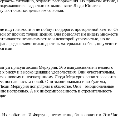
ержать» ситуацию, отдавать распоряжения. Их приказы четкие, 
 окружающие с радостью их выполняют. Люди Юпитера
учают счастье, делясь им со всеми.
е ищут легкости и не пойдут по дороге, проторенной кем-то. О
чной от прочих точкой зрения. Она позволяет им видеть множест
 отличаются независимостью и некоторой угрюмостью, но не
ана редко ставят целью достичь материальных благ, но умеют и
ься ими.
ый ум присущ людям Меркурия. Это импульсивные и немного
 к риску и высоко ценящие удовольствия. Они чувствительны,
ся к новому и неизведанному. Люди Меркурия легко загораются
ес, погнавшись за новой. Они эмоциональны и возбудимы,
Люди Меркурия популярны в обществе. Они – эмоциональные
яние неотразимо. А их информированность и стремительность
щие.
. Их любят все. И Фортуна, несомненно, благоволит им. Это Чи