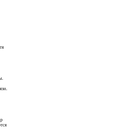
тя
ы.
язи.
ир
ются