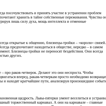
гда посочувствовать и принять участие в устранении проблем
очитают хранить в тайне собственные переживания. Чувства о
трируя лишь силу духа, мощь интеллекта и отменные
сегда открытые к общению, близнецы-тройки – «короли» связей.
Всегда предпочитают находиться в обществе, нередко – в самом
имеют. Близнецы-тройки не переносят бездействия. Они всегда
остью других.
е – про раков-четверок. Делают это они неспроста. Чтобы
двигаться вперед, ракам-четверкам просто необходимо возвраща
лы и находят кратчайшие пути, анализируя произошедшие событи
кновенная щедрость. Львы-пятерки умеют веселиться и устраив
ышный торжественный карнавал. А они на карнавале – главные