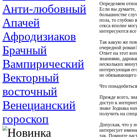
Определяем отно
Анти-любовный
Если вы думаете,
большинстве случ
Апачей
пола, то глубоко 
секса вполне мог
интересуются все
Афродизиаков
Так какую же пом
Брачный
очередной роман
Ответ на этот в
знаниями, даров
Вампирический
нескольких минут 
интересующая его
Векторный
не обязывающего
Что понадобиться
восточный
Прежде всего, зн
Венецианский
доступ к интернет
знаке Зодиака на
получить на спец
гороскоп
Допуская, что у 
интересует именн
так. Помните рас