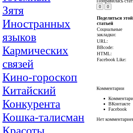
Понравилась стат
Зятя
Поделиться этой
Иностранных
статьей
Социальные
языков
закладки:
URL:
Кармических
BBcode:
HTML:
Facebook Like:
связей
Кино-гороскоп
Китайский
Комментарии
Комментари
Конкурента
ВКонтакте
Facebook
Кошка-талисман
Нет комментарие
Красоты