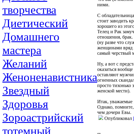
ними.
творчества
С обладательница
Диетический
стоит заводить к
хорошего из этого
Телец и Рак заму
Домашнего
отношения, брак.
(ну разве что сл
мастера
женщинами вряд л
самый черствый 
Желаний
Ну, а вот с пред
оказаться вообще
Женоненавистника
оставляют мужчин
огненных скандал
просто тихонько з
Звездный
женской мести).
Здоровья
Итак, уважаемые 
Однако, помните,
чем дочери Евы.
Зороастрийский
Опубликовал
тотемный