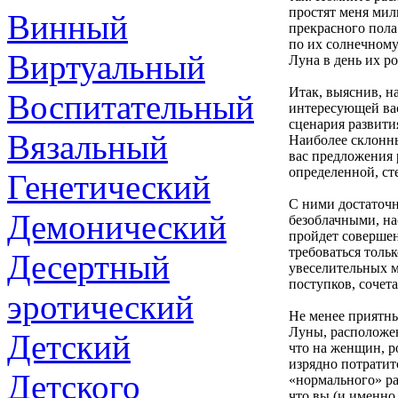
простят меня мил
Винный
прекрасного пола
по их солнечному 
Виртуальный
Луна в день их р
Итак, выяснив, н
Воспитательный
интересующей ва
сценария развити
Вязальный
Наиболее склонны
вас предложения 
определенной, ст
Генетический
С ними достаточн
Демонический
безоблачными, н
пройдет совершен
требоваться толь
Десертный
увеселительных 
поступков, сочет
эротический
Не менее приятн
Луны, расположен
Детский
что на женщин, р
изрядно потратит
Детского
«нормального» ра
что вы (и именно