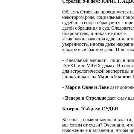
Стрелец, 9-й дом: ЮРИСТ, АД
Область Стрельца проецируется н
некотором роде, социальный покро
судебного спора обращается к юри
датой обращения в суд. Следовате
покровителя, и никак не иначе.
Итак, какие качества адвоката пом
уверенность, иногда даже нахрапи
каждое выигранное дело. При это
• Идеальный адвокат – лицо, в ин
IX+XII или VII+IX домах. Но поск
для астрологической экспертизы н
лишь уповать на
Марс в 9-м или 
•
Марс в Овне и Льве
дает дополн
•
Венера в Стрельце
дает силу ад
Козерог, 10-й дом: СУДЬЯ
Козерог – символ закона и власти
мы хотим от судьи? Очевидно, чт
изложенные в заявлении, чтобы б