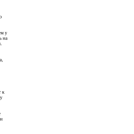
о
ем у
ь на
.
а,
т к
му
е
он