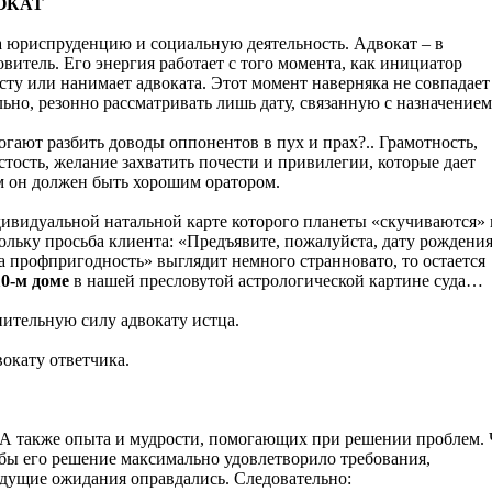
ВОКАТ
а юриспруденцию и социальную деятельность. Адвокат – в
витель. Его энергия работает с того момента, как инициатор
сту или нанимает адвоката. Этот момент наверняка не совпадает
льно, резонно рассматривать лишь дату, связанную с назначением
огают разбить доводы оппонентов в пух и прах?.. Грамотность,
стость, желание захватить почести и привилегии, которые дает
м он должен быть хорошим оратором.
дивидуальной натальной карте которого планеты «скучиваются» 
ольку просьба клиента: «Предъявите, пожалуйста, дату рождени
а профпригодность» выглядит немного странновато, то остается
10-м доме
в нашей пресловутой астрологической картине суда…
ительную силу адвокату истца.
вокату ответчика.
. А также опыта и мудрости, помогающих при решении проблем. 
обы его решение максимально удовлетворило требования,
удущие ожидания оправдались. Следовательно: