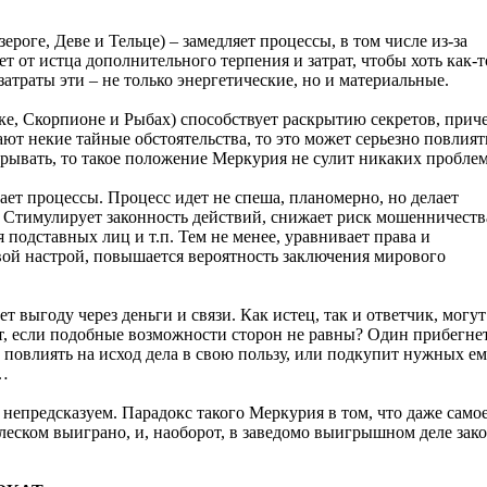
зероге, Деве и Тельце) – замедляет процессы, в том числе из-за
т от истца дополнительного терпения и затрат, чтобы хоть как-т
затраты эти – не только энергетические, но и материальные.
ке, Скорпионе и Рыбах) способствует раскрытию секретов, прич
ают некие тайные обстоятельства, то это может серьезно повлият
скрывать, то такое положение Меркурия не сулит никаких проблем
ет процессы. Процесс идет не спеша, планомерно, но делает
. Стимулирует законность действий, снижает риск мошенничеств
 подставных лиц и т.п. Тем не менее, уравнивает права и
вой настрой, повышается вероятность заключения мирового
 выгоду через деньги и связи. Как истец, так и ответчик, могут
ет, если подобные возможности сторон не равны? Один прибегне
повлиять на исход дела в свою пользу, или подкупит нужных е
м…
 непредсказуем. Парадокс такого Меркурия в том, что даже само
леском выиграно, и, наоборот, в заведомо выигрышном деле зак