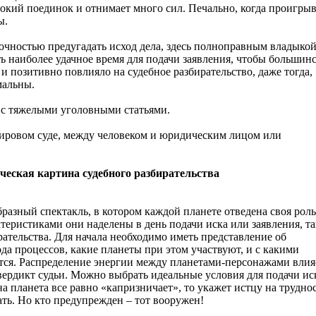
окий поединок и отнимает много сил. Печально, когда проигрыв
ы.
очностью предугадать исход дела, здесь полноправным владыко
ть наиболее удачное время для подачи заявления, чтобы большин
 и позитивно повлияло на судебное разбирательство, даже тогда,
мальны.
х с тяжелыми уголовными статьями.
ировом суде, между человеком и юридическим лицом или
ческая картина судебного разбирательства
бразный спектакль, в котором каждой планете отведена своя роль
ктеристиками они наделены в день подачи иска или заявления, т
рательства. Для начала необходимо иметь представление об
ода процессов, какие планеты при этом участвуют, и с какими
ся. Распределение энергии между планетами-персонажами влия
ердикт судьи. Можно выбрать идеальные условия для подачи ис
дна планета все равно «капризничает», то укажет истцу на трудно
ать. Но кто предупрежден – тот вооружен!