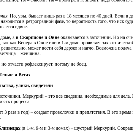
дная
. Но, увы, бывает лишь раз в 18 месяцев по 40 дней. Если в д
находится в ретроградной фазе, то вероятность того, что иск буд
шается вдвое.
 доме, а
в Скорпионе и Овне
оказывается в заточении. Но на сче
, так как Венера в Овне или в 1-м доме проявляет захватнически
 решительно, может вести себя дерзко и нагло. Возможна подача
тветчица – женщина.
 но отчасти рефлексирует, потому не боец.
Тельце и Весах
.
ьства, улики, свидетели
сточники. Меркурий – это все сведения, необходимые для дела.
рость процесса.
т 3 раза в год) – создает проволочки и препятствия. В это время 
.
Близнецах
(в 1-м, 9-м и 3-м домах) – шустрый Меркурий. Сокращ