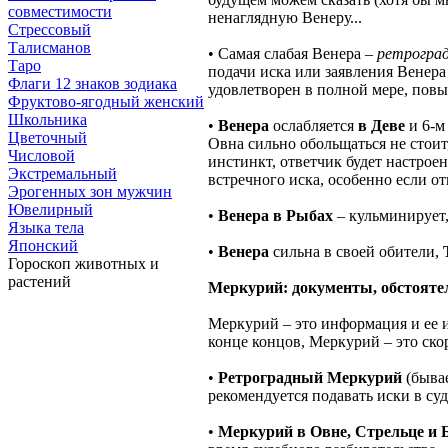
совместимости
ненаглядную Венеру...
Стрессовый
Талисманов
• Самая слабая Венера –
ретрогра
Таро
подачи иска или заявления Венера 
Флаги 12 знаков зодиака
удовлетворен в полной мере, повы
Фруктово-ягодный женский
Школьника
•
Венера
ослабляется
в Деве
и 6-м
Цветочный
Овна сильно обольщаться не стоит
Числовой
инстинкт, ответчик будет настроен
Экстремальный
встречного иска, особенно если о
Эрогенных зон мужчин
Ювелирный
•
Венера в Рыбах
– кульминирует,
Языка тела
Японский
•
Венера
сильна в своей обители,
Гороскоп животных и
растений
Меркурий: документы, обстоятел
Меркурий – это информация и ее и
конце концов, Меркурий – это ско
•
Ретроградный Меркурий
(бывае
рекомендуется подавать иски в суд
•
Меркурий в Овне, Стрельце и 