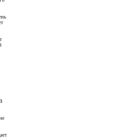
ень
ет
т
й
 В
не
ает