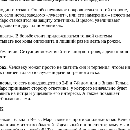
подин и хозяин. Он обеспечивают покровительство той стороне,
о, если истец заведомо «лукавит», или его намерения – нечестны
арс становится на защиту ответчика. В целом, увеличивает
 адвокате и других помощниках.
 врага». В борьбе стоит придерживаться тонкой системы
тывать все ходы оппонента и лишний раз не лезть на рожон.
бманчив. Ситуация может выйти из-под контроля, а дело принят
от.
бах.
Человеку может просто не хватить сил и терпения, чтобы и
 полезен только в случае подачи встречного иска.
енеры
, то есть попадающего во 2-й и 7-й дом или в Знаки Тельца
рс принимает сторону ответчика, у которого изначально будет
давить на истца и ущемлять его интересы. А также повышает
дебными делами.
ИК
Знаков Тельца и Весы. Марс является противоположностью Вене
згнанником из этих областей. Идеальный оппонент тот, кому мы в
сленно): ты – слабый! Ты – проиграл! А значит, надо ослабить е