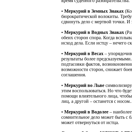
время судебного разбирательства.
•
Меркурий в Земных Знаках
(Ко
бюрократической волокиты. Требуе
сдвинуть дело с мертвой точки. И 
•
Меркурий в Водных Знаках
(Ра
обеих сторон спора. Когда всплыв
исход дела. Если истцу – нечего 
•
Меркурий в Весах
– упорядочива
результаты более предсказуемыми
подтасовки фактов, возникновения
возможности сторон, снижает бое
соглашения.
•
Меркурий во Льве
символизирует
этим воспользоваться. Но что буд
помощи влиятельного лица, чтобы 
лиц, а другой – останется с носо
•
Меркурий в Водолее
– наиболее
сомнительное дело может быть с б
может отвернуться от истца.