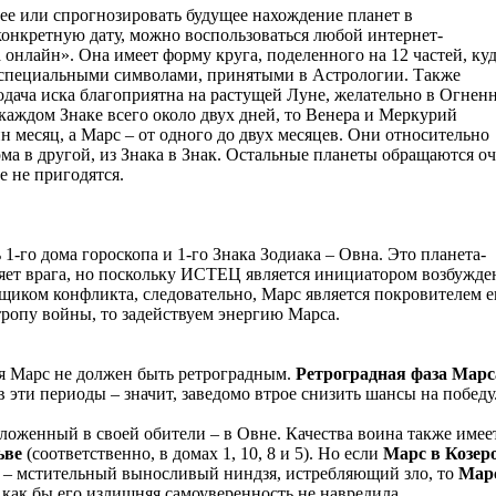
ее или спрогнозировать будущее нахождение планет в
конкретную дату, можно воспользоваться любой интернет-
 онлайн». Она имеет форму круга, поделенного на 12 частей, ку
 специальными символами, принятыми в Астрологии. Также
одача иска благоприятна на растущей Луне, желательно в Огнен
 каждом Знаке всего около двух дней, то Венера и Меркурий
н месяц, а Марс – от одного до двух месяцев. Они относительно
а в другой, из Знака в Знак. Остальные планеты обращаются о
е не пригодятся.
1-го дома гороскопа и 1-го Знака Зодиака – Овна. Это планета-
ляет врага, но поскольку ИСТЕЦ является инициатором возбужде
нщиком конфликта, следовательно, Марс является покровителем е
тропу войны, то задействуем энергию Марса.
ия Марс не должен быть ретроградным.
Ретроградная фаза Марс
 в эти периоды – значит, заведомо втрое снизить шансы на победу
ложенный в своей обители – в Овне. Качества воина также имее
ьве
(соответственно, в домах 1, 10, 8 и 5). Но если
Марс в Козер
– мстительный выносливый ниндзя, истребляющий зло, то
Мар
 как бы его излишняя самоуверенность не навредила…