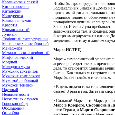
Кармических связей
Чтобы быстро определить настоящ
Кино-гороскоп
Зодиакальных Знаках и Домах на 
Китайский
программой типа «натальная карта
Конкурента
попадают планеты, обозначенные
Кошка-талисман
понадобится лунный календарь (п
Красоты
Знаках). И если Луна пребывает в
Криминальный
задерживаются там, в среднем, оди
Лунный
быстро «мигрируют» из одного Дом
Любовный литературный
медленно, поэтому в данном случа
Магических способностей
Менеджера
Марс: ИСТЕЦ
Металлический любовный
Мифологический
Марс – символический управитель 
Модный
агрессор. Теоретически, представ
Молодого мужа
дела, то становится главным зачи
Мужских архетипов
битвы. Как только мы ступаем на 
Мужских комплексов
Марс бывает слабым и сильным.
Мужской любовный
Мужской теневой
• В день подачи иска или заявлен
Научный
бывает 3 раза в год. Затевать спор
Недвижимости
Несчастных случаев
• Сильный Марс – это Марс, распо
Гороскоп обид
Марс в Козероге, Скорпионе и Л
Обольщения
– это Геракл, а
Марс в Скорпионе
Он и Она
во Льве
– этакий мини-Наполеон,