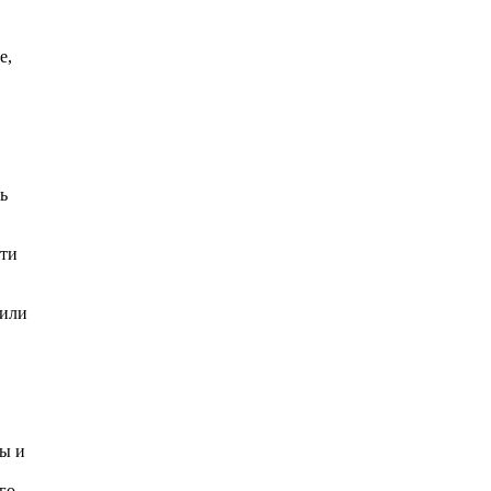
е,
ь
дти
 или
ры и
го