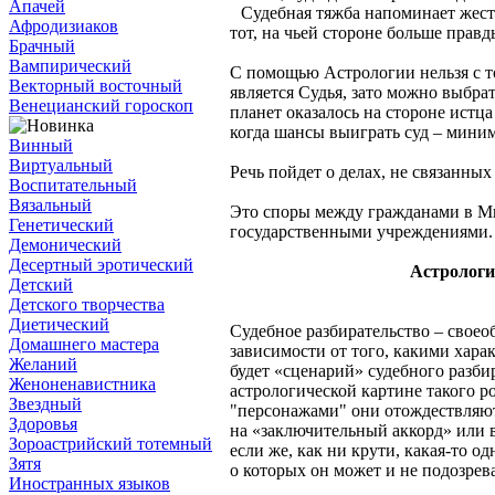
Апачей
Судебная тяжба напоминает жест
Афродизиаков
тот, на чьей стороне больше правд
Брачный
Вампирический
С помощью Астрологии нельзя с т
Векторный восточный
является Судья, зато можно выбра
Венецианский гороскоп
планет оказалось на стороне истца
когда шансы выиграть суд – мини
Винный
Виртуальный
Речь пойдет о делах, не связанны
Воспитательный
Вязальный
Это споры между гражданами в М
Генетический
государственными учреждениями.
Демонический
Десертный эротический
Астрологи
Детский
Детского творчества
Диетический
Судебное разбирательство – своео
Домашнего мастера
зависимости от того, какими хара
Желаний
будет «сценарий» судебного разби
Женоненавистника
астрологической картине такого р
Звездный
"персонажами" они отождествляют
Здоровья
на «заключительный аккорд» или в
Зороастрийский тотемный
если же, как ни крути, какая-то о
Зятя
о которых он может и не подозрев
Иностранных языков