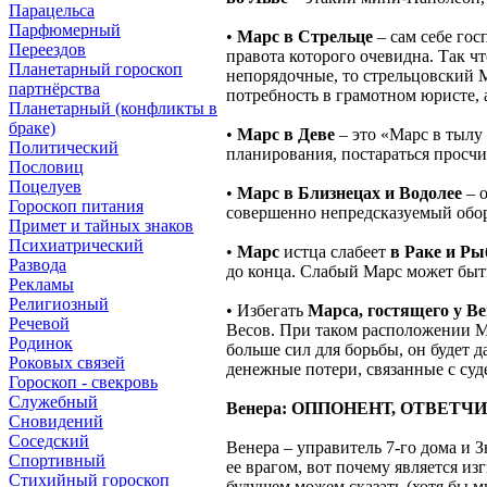
Парацельса
Парфюмерный
•
Марс в Стрельце
– сам себе гос
Переездов
правота которого очевидна. Так чт
Планетарный гороскоп
непорядочные, то стрельцовский М
партнёрства
потребность в грамотном юристе,
Планетарный (конфликты в
браке)
•
Марс в Деве
– это «Марс в тылу
Политический
планирования, постараться просчи
Пословиц
Поцелуев
•
Марс в Близнецах и Водолее
– о
Гороскоп питания
совершенно непредсказуемый обор
Примет и тайных знаков
Психиатрический
•
Марс
истца слабеет
в Раке и Ры
Развода
до конца. Слабый Марс может быть
Рекламы
Религиозный
• Избегать
Марса, гостящего у В
Речевой
Весов. При таком расположении Ма
Родинок
больше сил для борьбы, он будет 
Роковых связей
денежные потери, связанные с су
Гороскоп - свекровь
Служебный
Венера: ОППОНЕНТ, ОТВЕТЧ
Сновидений
Соседский
Венера – управитель 7-го дома и 
Спортивный
ее врагом, вот почему является и
Стихийный гороскоп
будущем можем сказать (хотя бы мы