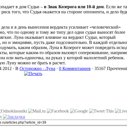
опадает в дом Судьи –
в Знак Козерога или 10-й дом
. Если же т
 риск того, что Судья окажется на стороне оппонента, и дело буд
 дела и в день вынесения вердикта усиливает «человеческий»
но, что по одному и тому же типу дел одни судьи выносят более
мягкие. Луна оказывает влияние на вердикт Судьи, который
м, но и эмоциями, пусть даже подсознательно. В каждой отдельно
одумать, каким образом, Луна в Козероге может повредить исхо
акты, которые каким-то образом вызовут сопереживание, наприме
а или мать-одиночка, на руках у которой малолетний ребенок.
ую Луну можно не брать в расчет.
4 2012 ·
В
Осторожно - Луна
·
0 Комментариев
· 35167 Прочтений