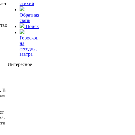
ает
стихий
Обратная
й
связь
ство
Поиск
Гороскоп
на
сегодня,
завтра
Интересное
. В
аков
ет
ка,
сти,