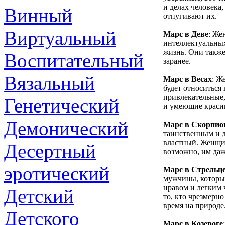
и делах человека
Винный
отпугивают их.
Виртуальный
Марс в Деве
: Же
интеллектуальных
жизнь. Они также
Воспитательный
заранее.
Вязальный
Марс в Весах
: Ж
будет относиться
привлекательные
Генетический
и умеющие краси
Демонический
Марс в Скорпио
таинственным и 
властный. Женщи
Десертный
возможно, им да
эротический
Марс в Стрельц
мужчины, которые
нравом и легким 
Детский
то, кто чрезмерн
время на природе
Детского
Марс в Козероге