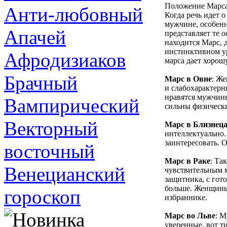
Положение Марса
Анти-любовный
Когда речь идет 
мужчине, особенн
Апачей
представляет те 
находится Марс, 
инстинктивном ур
Афродизиаков
марса дает хорошу
Брачный
Марс в Овне
: Же
и слабохарактер
нравятся мужчины
Вампирический
сильны физическ
Векторный
Марс в Близнец
интеллектуально. 
заинтересовать. 
восточный
Марс в Раке
: Та
Венецианский
чувствительным м
защитника, с гот
больше. Женщины 
гороскоп
избраннике.
Марс во Льве
: М
уверенные, вот т