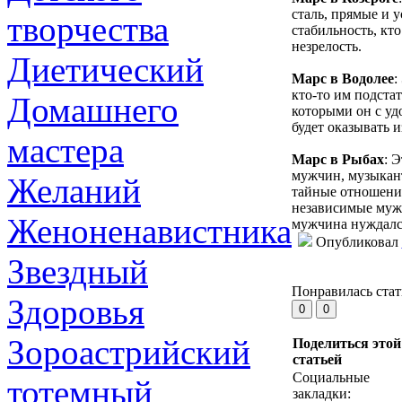
сталь, прямые и 
творчества
стабильность, кто
незрелость.
Диетический
Марс в Водолее
:
кто-то им подста
Домашнего
которыми он с уд
будет оказывать 
мастера
Марс в Рыбах
: 
мужчин, музыкант
Желаний
тайные отношени
независимые мужч
Женоненавистника
мужчина нуждалс
Опубликовал
Звездный
Понравилась стат
Здоровья
Зороастрийский
Поделиться этой
статьей
Социальные
тотемный
закладки: