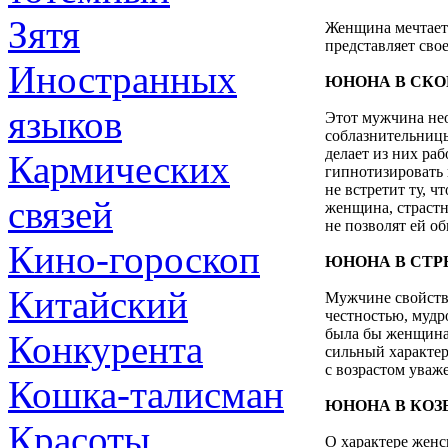
Зятя
Женщина мечтает 
представляет сво
Иностранных
ЮНОНА В СКО
языков
Этот мужчина не
соблазнительницы
делает из них ра
Кармических
гипнотизировать 
не встретит ту, ч
связей
женщина, страстн
не позволят ей об
Кино-гороскоп
ЮНОНА В СТР
Китайский
Мужчине свойств
честностью, мудр
была бы женщина,
Конкурента
сильный характер,
с возрастом уваж
Кошка-талисман
ЮНОНА В КОЗ
Красоты
О характере жен