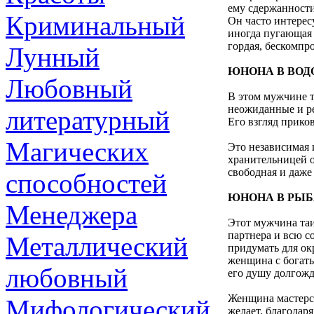
ему сдержанности
Криминальный
Он часто интерес
иногда пугающая 
гордая, бескомпр
Лунный
ЮНОНА В ВОД
Любовный
В этом мужчине то
неожиданные и ре
литературный
Его взгляд прик
Магических
Это независимая 
хранительницей о
свободная и даже
способностей
ЮНОНА В РЫ
Менеджера
Этот мужчина таи
партнера и всю с
Металлический
придумать для ок
женщина с богаты
любовный
его душу долгож
Женщина мастерск
Мифологический
желает, благодар