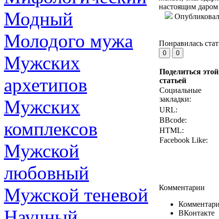
настоящим даром 
Модный
Опубликова
Молодого мужа
Понравилась стат
Мужских
Поделиться этой
архетипов
статьей
Социальные
закладки:
Мужских
URL:
BBcode:
комплексов
HTML:
Facebook Like:
Мужской
любовный
Комментарии
Мужской теневой
Комментари
Научный
ВКонтакте