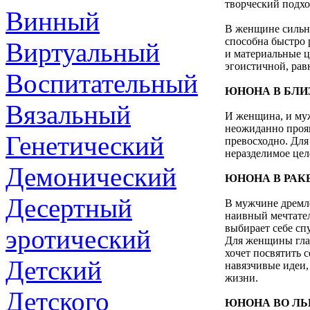
творческий подхо
Винный
В женщине сильны
способна быстро 
Виртуальный
и материальные це
эгоистичной, ра
Воспитательный
ЮНОНА В БЛИ
Вязальный
И женщина, и муж
неожиданно прояв
Генетический
превосходно. Для
неразделимое цел
Демонический
ЮНОНА В РАК
Десертный
В мужчине дремле
наивный мечтател
выбирает себе спу
эротический
Для женщины глав
хочет посвятить 
Детский
навязчивые идеи,
жизни.
Детского
ЮНОНА ВО ЛЬ