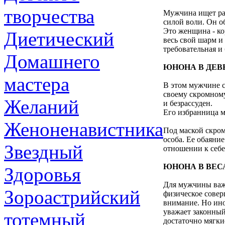
творчества
Мужчина ищет ра
силой воли. Он о
Это женщина - кор
Диетический
весь свой шарм и
требовательная и
Домашнего
ЮНОНА В ДЕВ
мастера
В этом мужчине с
своему скромному
Желаний
и безрассуден.
Его избранница мо
Женоненавистника
Под маской скро
особа. Ее обаяни
Звездный
отношении к себе
ЮНОНА В ВЕС
Здоровья
Для мужчины важн
Зороастрийский
физическое совер
внимание. Но ин
уважает законный
тотемный
достаточно мягки