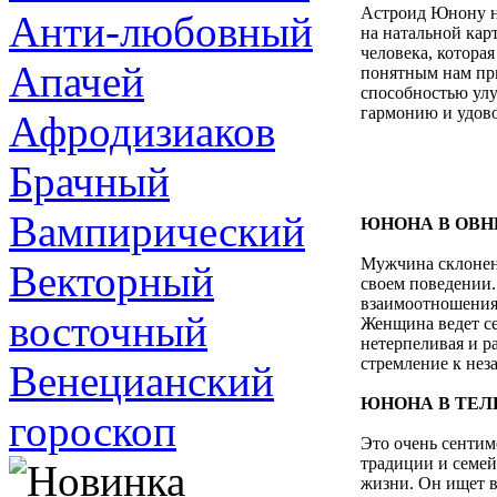
Астроид Юнону н
Анти-любовный
на натальной кар
человека, котора
Апачей
понятным нам при
способностью улу
гармонию и удово
Афродизиаков
Брачный
Вампирический
ЮНОНА В ОВН
Мужчина склонен
Векторный
своем поведении.
взаимоотношения,
восточный
Женщина ведет се
нетерпеливая и р
стремление к неза
Венецианский
ЮНОНА В ТЕЛ
гороскоп
Это очень сентим
традиции и семей
жизни. Он ищет 