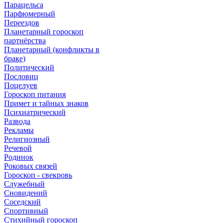
Парацельса
Парфюмерный
Переездов
Планетарный гороскоп
партнёрства
Планетарный (конфликты в
браке)
Политический
Пословиц
Поцелуев
Гороскоп питания
Примет и тайных знаков
Психиатрический
Развода
Рекламы
Религиозный
Речевой
Родинок
Роковых связей
Гороскоп - свекровь
Служебный
Сновидений
Соседский
Спортивный
Стихийный гороскоп