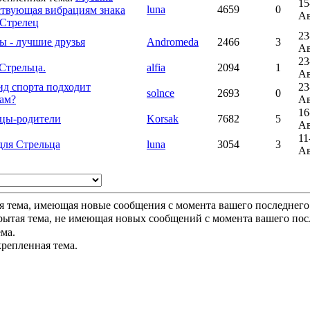
15
luna
4659
0
ствующая вибрациям знака
А
 Стрелец
23
ы - лучшие друзья
Andromeda
2466
3
А
23
 Стрельца.
alfia
2094
1
А
ид спорта подходит
23
solnce
2693
0
ам?
А
16
цы-родители
Korsak
7682
5
А
11
для Стрельца
luna
3054
3
А
я тема, имеющая новые сообщения с момента вашего последнего
рытая тема, не имеющая новых сообщений с момента вашего пос
ема.
репленная тема.