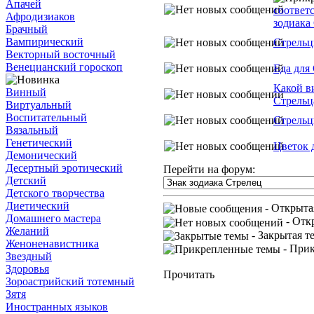
Апачей
соответ
Афродизиаков
зодиака
Брачный
Вампирический
Стрельц
Векторный восточный
Венецианский гороскоп
Еда для
Какой в
Винный
Стрельц
Виртуальный
Воспитательный
Стрельц
Вязальный
Генетический
Цветок 
Демонический
Десертный эротический
Перейти на форум:
Детский
Детского творчества
Диетический
- Открыта
Домашнего мастера
- Отк
Желаний
- Закрытая т
Женоненавистника
- Прик
Звездный
Здоровья
Прочитать
Зороастрийский тотемный
Зятя
Иностранных языков