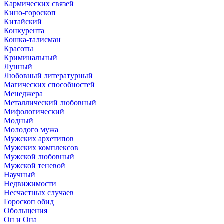
Кармических связей
Кино-гороскоп
Китайский
Конкурента
Кошка-талисман
Красоты
Криминальный
Лунный
Любовный литературный
Магических способностей
Менеджера
Металлический любовный
Мифологический
Модный
Молодого мужа
Мужских архетипов
Мужских комплексов
Мужской любовный
Мужской теневой
Научный
Недвижимости
Несчастных случаев
Гороскоп обид
Обольщения
Он и Она