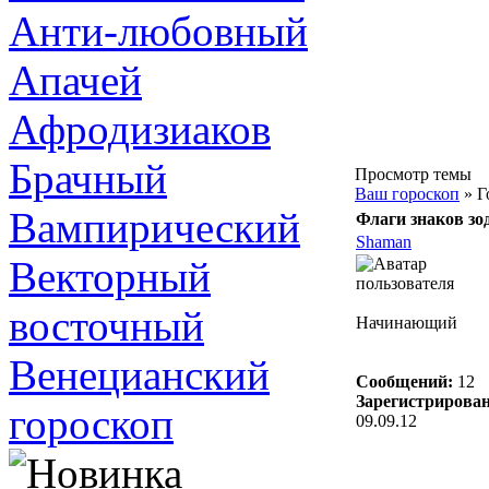
Анти-любовный
Апачей
Афродизиаков
Брачный
Просмотр темы
Ваш гороскоп
» Г
Вампирический
Флаги знаков зо
Shaman
Векторный
восточный
Начинающий
Венецианский
Сообщений:
12
Зарегистрирован
гороскоп
09.09.12