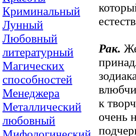
которы
Криминальный
естест
Лунный
Любовный
Рак.
Же
литературный
принад
Магических
зодиак
способностей
влюбчи
Менеджера
к твор
Металлический
очень 
любовный
подчер
Мифологический