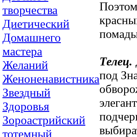
Поэтом
творчества
красны
Диетический
помады
Домашнего
мастера
Телец.
Желаний
под Зн
Женоненавистника
обворо
Звездный
элеган
Здоровья
подчерк
Зороастрийский
выбира
тотемный