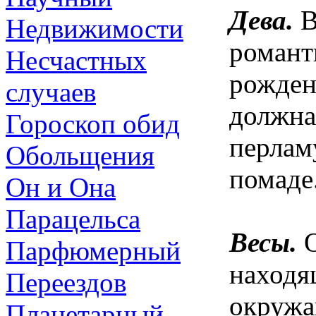
Дева.
В
Недвижимости
романт
Несчастных
рожден
случаев
должна
Гороскоп обид
перлам
Обольщения
помаде
Он и Она
Парацельса
Весы.
О
Парфюмерный
находя
Переездов
окруж
Планетарный