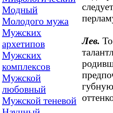
следуе
Модный
перлам
Молодого мужа
Мужских
Лев.
То
архетипов
талант
Мужских
родивш
комплексов
предпо
Мужской
губную
любовный
оттенко
Мужской теневой
Научный