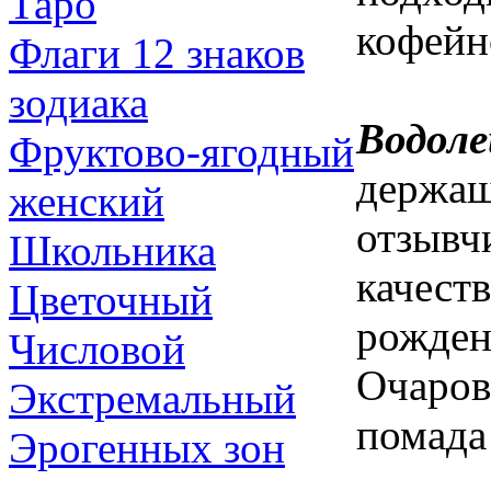
Таро
кофейн
Флаги 12 знаков
зодиака
Водоле
Фруктово-ягодный
держащ
женский
отзывч
Школьника
качест
Цветочный
рожден
Числовой
Очаров
Экстремальный
помада
Эрогенных зон