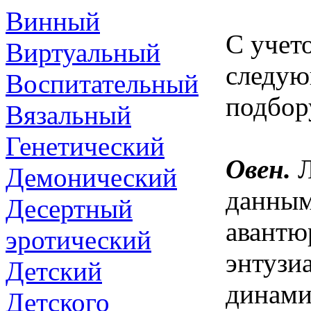
Винный
С учет
Виртуальный
следую
Воспитательный
подбор
Вязальный
Генетический
Овен.
Л
Демонический
данным
Десертный
авантю
эротический
энтузи
Детский
динами
Детского