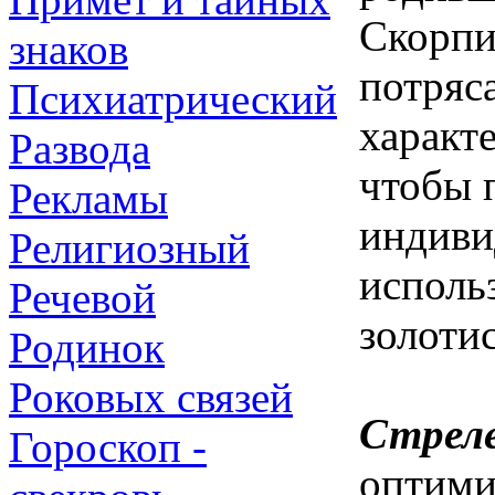
Скорпи
знаков
потряс
Психиатрический
характе
Развода
чтобы 
Рекламы
индиви
Религиозный
исполь
Речевой
золотис
Родинок
Роковых связей
Стреле
Гороскоп -
оптими