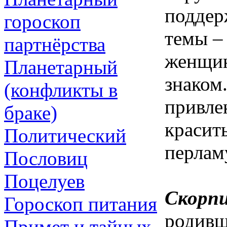
поддер
гороскоп
темы –
партнёрства
женщин
Планетарный
знаком
(конфликты в
привле
браке)
красит
Политический
перлам
Пословиц
Поцелуев
Скорпи
Гороскоп питания
родивш
Примет и тайных