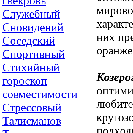
свекровь
мирово
Служебный
характ
Сновидений
них пр
Соседский
оранже
Спортивный
Стихийный
Козерог
гороскоп
оптими
совместимости
любите
Стрессовый
кругоз
Талисманов
подход