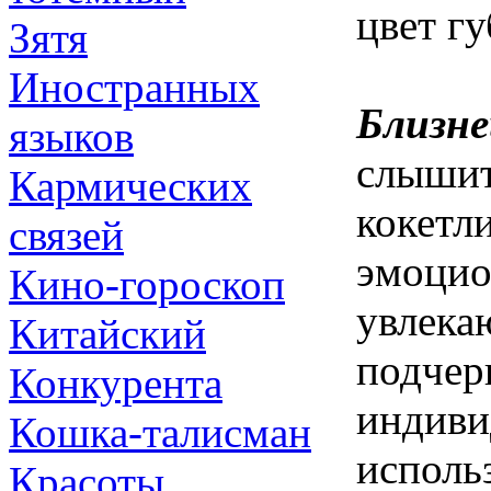
цвет г
Зятя
Иностранных
Близне
языков
слышит
Кармических
кокетл
связей
эмоцио
Кино-гороскоп
увлека
Китайский
подчер
Конкурента
индиви
Кошка-талисман
использ
Красоты