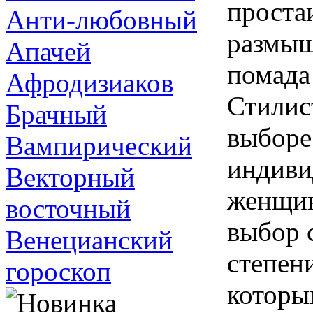
проста
Анти-любовный
размыш
Апачей
помада
Афродизиаков
Стилис
Брачный
выборе
Вампирический
индиви
Векторный
женщин
восточный
выбор 
Венецианский
степени
гороскоп
которы