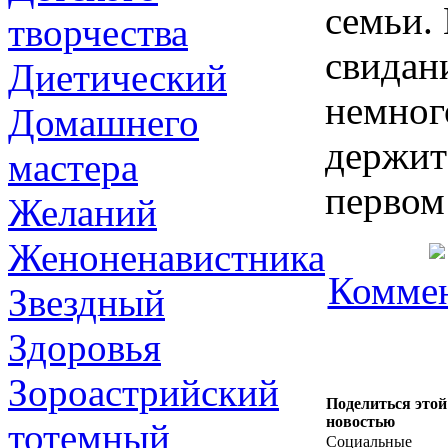
семьи.
творчества
свидан
Диетический
немног
Домашнего
держит
мастера
первом
Желаний
Женоненавистника
Коммен
Звездный
Здоровья
Зороастрийский
Поделиться этой
новостью
тотемный
Социальные