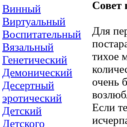
Совет 
Винный
Виртуальный
Для пе
Воспитательный
постар
Вязальный
тихое м
Генетический
количе
Демонический
очень 
Десертный
возлюб
эротический
Если т
Детский
исчерп
Детского