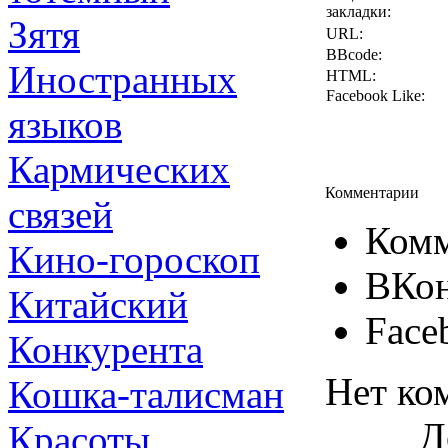
закладки:
Зятя
URL:
BBcode:
Иностранных
HTML:
Facebook Like:
языков
Кармических
Комментарии
связей
Комм
Кино-гороскоп
ВКон
Китайский
Face
Конкурента
Нет ко
Кошка-талисман
Д
Красоты