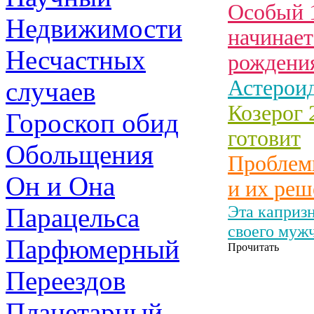
Особый 
Недвижимости
начинае
Несчастных
рождени
Астероид
случаев
Козерог 
Гороскоп обид
готовит
Обольщения
Проблемы
Он и Она
и их реш
Эта каприз
Парацельса
своего муж
Парфюмерный
Прочитать
Переездов
Планетарный