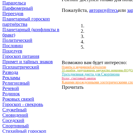
Парацельса
Парфюмерный
Пожалуйста,
авторизуйтесь
или
за
Переездов
Планетарный гороскоп
партнёрства
Планетарный (конфликты в
браке)
Политический
Пословиц
Поцелуев
Гороскоп питания
Примет и тайных знаков
Возможно вам будет интересно:
Психиатрический
Планеты в медицинской астрологии
10 ошибок, разрушающих замужество женщины-ВОД
Развода
Трехдневная диета для Скорпиона
Рекламы
Волос, счастливый завиток
Какими врожденными эзотерическими спо
Религиозный
Прочитать
Речевой
Родинок
Роковых связей
Гороскоп - свекровь
Служебный
Сновидений
Соседский
Спортивный
Стихийный гороскоп