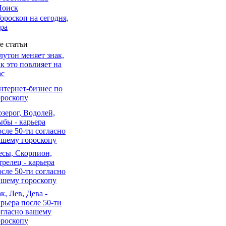
Поиск
ороскоп на сегодня,
тра
е статьи
лутон меняет знак,
ак это повлияет на
ас
нтернет-бизнес по
ороскопу
озерог, Водолей,
ыбы - карьера
осле 50-ти согласно
ашему гороскопу
есы, Скорпион,
трелец - карьера
осле 50-ти согласно
ашему гороскопу
к, Лев, Дева -
арьера после 50-ти
огласно вашему
ороскопу