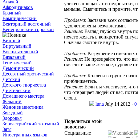
Апачей
учитесь прощать эти недостатки, п
Афродизиаков
меньше. Смягчитесь и примите, ч
Брачный
Вампирический
Проблема
: Заставив всех согласит
Векторный восточный
удовлетворены результатами.
Венецианский гороскоп
Решение
: Взгляд глубоко внутрь п
нечего желать в конкретной ситуац
Винный
Сначала смотрите внутрь.
Виртуальный
Воспитательный
Проблема
: Разрушение семейных 
Вязальный
Решение
: Не презирайте то, что в
Генетический
смягчите ваше жесткое, суровое о
Демонический
Десертный эротический
Проблема
: Коллеги в группе начин
Детский
приближаетесь.
Детского творчества
Решение
: Если вы чувствуете, что
Диетический
что отвращает людей от вас, поэт
Домашнего мастера
слова.
Желаний
luna
July 14 2012 ·
0
Женоненавистника
Звездный
Здоровья
Поделиться этой
Зороастрийский тотемный
новостью
Зятя
Социальные
Иностранных языков