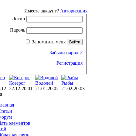
Имеете аккаунт?
Авторизация
Логин
Пароль
Запомнить меня
Забыли пароль?
Регистрация
ц
Козерог
Водолей
Рыбы
.12
22.12-20.01
21.01-20.02
21.02-20.03
я
лавная
татьи
Форум
ять элементов
хий
братная связь