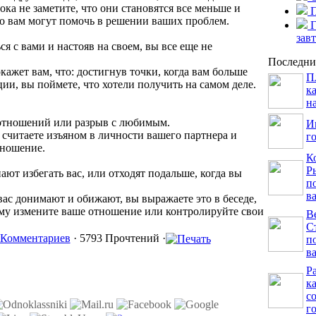
ока не заметите, что они становятся все меньше и
то вам могут помочь в решении ваших проблем.
Г
зав
ься с вами и настояв на своем, вы все еще не
Последни
окажет вам, что: достигнув точки, когда вам больше
П
ии, вы поймете, что хотели получить на самом деле.
к
н
отношений или разрыв с любимым.
И
ы считаете изъяном в личности вашего партнера и
г
тношение.
К
Р
ают избегать вас, или отходят подальше, когда вы
п
в
 вас донимают и обижают, вы выражаете это в беседе,
ому измените ваше отношение или контролируйте свои
В
С
 Комментариев
· 5793 Прочтений ·
п
в
Ра
к
с
г