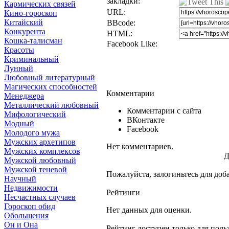
закладки:
Кармических связей
URL:
Кино-гороскоп
Китайский
BBcode:
Конкурента
HTML:
Кошка-талисман
Facebook Like:
Красоты
Криминальный
Лунный
Любовный литературный
Магических способностей
Комментарии
Менеджера
Металлический любовный
Комментарии с сайта
Мифологический
ВКонтакте
Модный
Facebook
Молодого мужа
Мужских архетипов
Нет комментариев.
Мужских комплексов
Д
Мужской любовный
Мужской теневой
Пожалуйста, залогиньтесь для доб
Научный
Недвижимости
Рейтинги
Несчастных случаев
Гороскоп обид
Нет данных для оценки.
Обольщения
Он и Она
Рейтинг доступен только для поль