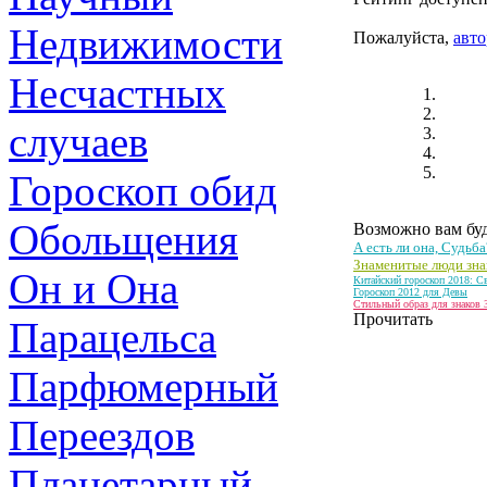
Недвижимости
Пожалуйста,
авто
Несчастных
случаев
Гороскоп обид
Обольщения
Возможно вам буд
А есть ли она, Судьба
Знаменитые люди зна
Он и Она
Китайский гороскоп 2018: С
Гороскоп 2012 для Девы
Стильный образ для знаков З
Прочитать
Парацельса
Парфюмерный
Переездов
Планетарный