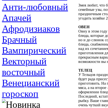
Анти-любовный
Змея любит, что 
семейные узы, по
праздничным стол
Апачей
угодить хозяйке 2
Афродизиаков
ОВЕН
Овну в этом году
блюда, которые д
Брачный
но и до слюнок с
блюда, снабженн
Вампирический
над их сочетание
приготовления дл
прекрасным вариа
Векторный
возможности вы н
восточный
ТЕЛЕЦ
У Тельцов празд
будет рада присес
Венецианский
приготовить. На 
мяса, а на второ
гороскоп
оформлении блюд
Последний, кстат
рыбку. Ваше главн
очень чуткий вку