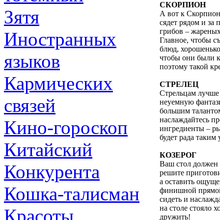
СКОРПИОН
Зятя
А вот к Скорпион
сядет рядом и за 
грибов – жареных
Иностранных
Главное, чтобы с
блюд, хорошенько
языков
чтобы они были к
поэтому такой кр
Кармических
СТРЕЛЕЦ
Стрельцам лучше
связей
неуемную фантази
большим талантом
наслаждайтесь пр
Кино-гороскоп
ингредиенты – ры
будет рада таким 
Китайский
КОЗЕРОГ
Ваш стол должен 
Конкурента
решите приготови
а оставить ощуще
Кошка-талисман
финишной прямой 
сидеть и наслажда
на столе стояло х
Красоты
дружить!