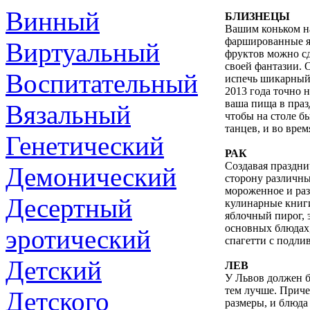
Винный
БЛИЗНЕЦЫ
Вашим коньком на
фаршированные я
Виртуальный
фруктов можно сд
своей фантазии.
Воспитательный
испечь шикарный 
2013 года точно н
ваша пища в праз
Вязальный
чтобы на столе б
танцев, и во вре
Генетический
РАК
Создавая праздни
Демонический
сторону различны
мороженное и раз
Десертный
кулинарные книг
яблочный пирог, 
основных блюдах,
эротический
спагетти с подли
Детский
ЛЕВ
У Львов должен б
тем лучше. Приче
Детского
размеры, и блюда 