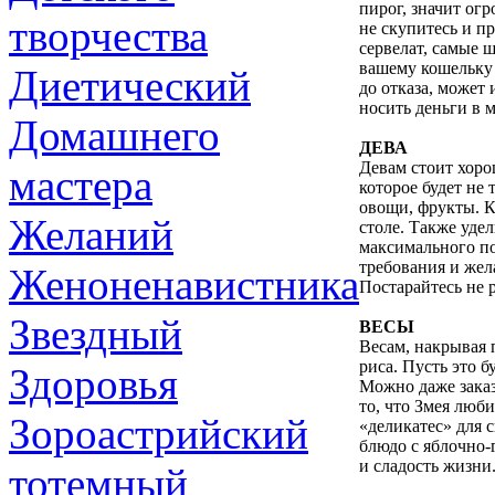
пирог, значит ог
творчества
не скупитесь и п
сервелат, самые 
вашему кошельку 
Диетический
до отказа, может 
носить деньги в 
Домашнего
ДЕВА
Девам стоит хоро
мастера
которое будет не
овощи, фрукты. К
Желаний
столе. Также удел
максимального по
требования и жел
Женоненавистника
Постарайтесь не 
Звездный
ВЕСЫ
Весам, накрывая 
риса. Пусть это б
Здоровья
Можно даже заказ
то, что Змея люби
Зороастрийский
«деликатес» для 
блюдо с яблочно-
и сладость жизни
тотемный