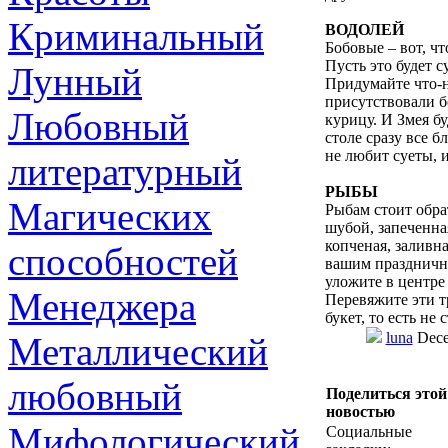
Криминальный
ВОДОЛЕЙ
Бобовые – вот, ч
Пусть это будет 
Лунный
Придумайте что-н
присутствовали б
Любовный
курицу. И Змея бу
столе сразу все б
не любит суеты, 
литературный
РЫБЫ
Магических
Рыбам стоит обра
шубой, запеченна
копченая, заливн
способностей
вашим праздничн
уложите в центре
Менеджера
Перевяжите эти тр
букет, то есть не 
luna
Dece
Металлический
любовный
Поделиться этой
новостью
Мифологический
Социальные