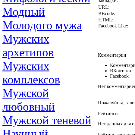
закладки:
URL:
Модный
BBcode:
HTML:
Молодого мужа
Facebook Like:
Мужских
архетипов
Комментарии
Мужских
Комментари
ВКонтакте
комплексов
Facebook
Нет комментарие
Мужской
любовный
Пожалуйста, зало
Рейтинги
Мужской теневой
Нет данных для о
Научный
Рейтинг доступен