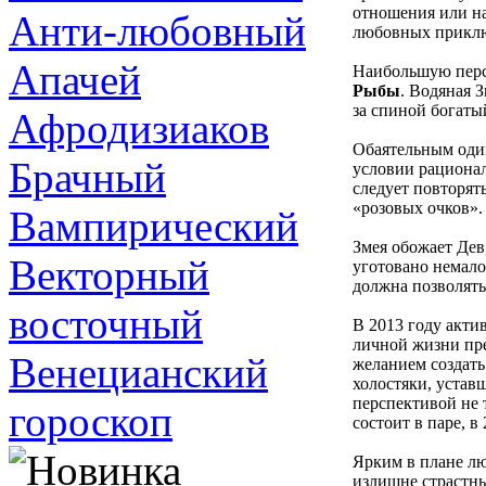
отношения или на
Анти-любовный
любовных прикл
Апачей
Наибольшую перс
Рыбы
. Водяная 
за спиной богаты
Афродизиаков
Обаятельным од
Брачный
условии рационал
следует повторят
«розовых очков».
Вампирический
Змея обожает Дев
Векторный
уготовано немало
должна позволять
восточный
В 2013 году акти
личной жизни пре
Венецианский
желанием создать
холостяки, устав
перспективой не 
гороскоп
состоит в паре, в
Ярким в плане лю
излишне страстны