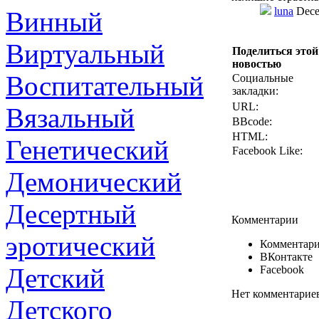
luna
Dece
Винный
Виртуальный
Поделиться этой
новостью
Воспитательный
Социальные
закладки:
URL:
Вязальный
BBcode:
HTML:
Генетический
Facebook Like:
Демонический
Десертный
Комментарии
эротический
Комментари
ВКонтакте
Детский
Facebook
Нет комментарие
Детского