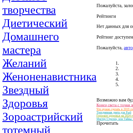
Пожалуйста, зало
творчества
Рейтинги
Диетический
Нет данных для о
Домашнего
Рейтинг доступен
мастера
Пожалуйста,
авто
Желаний
Женоненавистника
Звездный
Здоровья
Возможно вам буд
Конец света с точки 
Что нужно сделать в 2019 г
Зороастрийский
Трехдневная диета для Рыб
Гороскоп здоровья на 2024 г
Мистер Стрелец, или Тайны 
Прочитать
тотемный