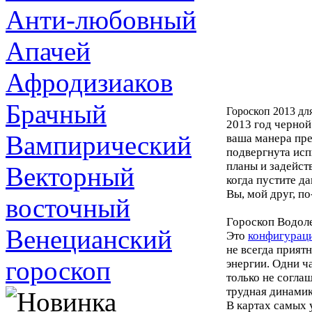
Анти-любовный
Апачей
Афродизиаков
Брачный
Гороскоп 2013 дл
2013 год черной
Вампирический
ваша манера пре
подвергнута исп
планы и задейст
Векторный
когда пустите д
Вы, мой друг, п
восточный
Гороскоп Водоле
Венецианский
Это
конфигураци
не всегда прият
гороскоп
энергии. Одни ч
только не согла
трудная динамик
В картах самых 