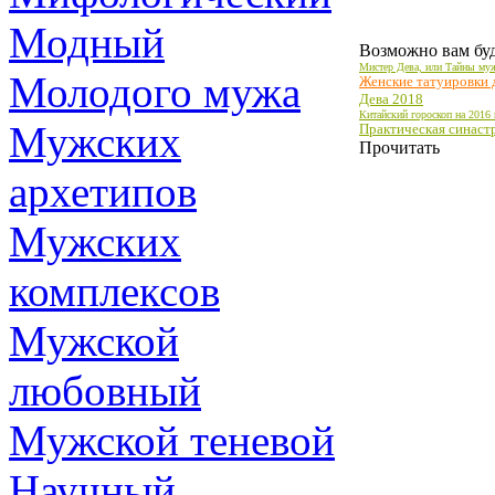
Модный
Возможно вам буд
Мистер Дева, или Тайны муж
Молодого мужа
Женские татуировки 
Дева 2018
Китайский гороскоп на 2016
Мужских
Практическая синастр
Прочитать
архетипов
Мужских
комплексов
Мужской
любовный
Мужской теневой
Научный