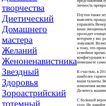
представления б
творчества
личность превра
Плутон также иг
Диетический
выяснять правду
управлять Венеро
Домашнего
ваша эмоционал
проходит очищен
мастера
которым у вас р
ловушкой. Возмо
Желаний
к тому, что при
семейное время.
конфигурация в 
Женоненавистника
помешаете само
Звездный
К счастью, в 20
наиболее гармон
Здоровья
ваши таланты. 
изменения являю
Зороастрийский
Делитесь вашими
С большой вероя
тотемный
году. Не давайт