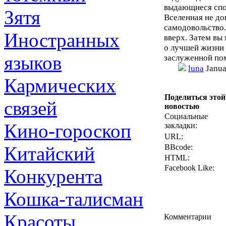
выдающиеся спос
Зятя
Вселенная не доп
самодовольство.
Иностранных
вверх. Затем вы
о лучшей жизни 
языков
заслуженной п
luna
Janua
Кармических
Поделиться этой
связей
новостью
Социальные
Кино-гороскоп
закладки:
URL:
Китайский
BBcode:
HTML:
Facebook Like:
Конкурента
Кошка-талисман
Красоты
Комментарии