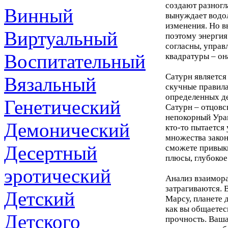
создают разногл
Винный
вынуждает водол
изменения. Но в
Виртуальный
поэтому энергия
согласны, управ
Воспитательный
квадратуры – он
Сатурн являетс
Вязальный
скучные правил
определенных де
Генетический
Сатурн – отцовс
непокорный Уран
Демонический
кто-то пытается
множества закон
Десертный
сможете привыкн
плюсы, глубокое
эротический
Анализ взаимора
затрагиваются. 
Детский
Марсу, планете 
как вы общаетес
Детского
прочность. Ваша