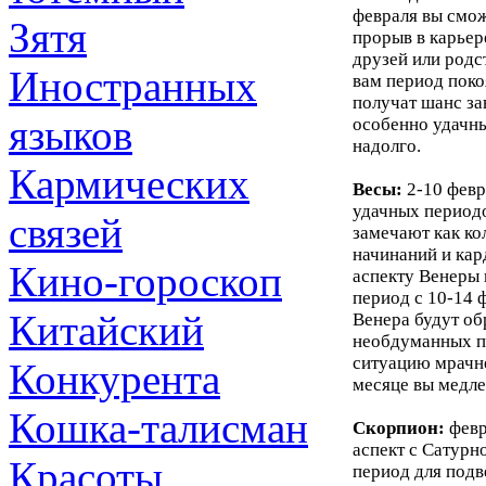
февраля вы смож
Зятя
прорыв в карье
друзей или родс
Иностранных
вам период поко
получат шанс за
языков
особенно удачны
надолго.
Кармических
Весы:
2-10 февр
удачных периодо
связей
замечают как ко
начинаний и ка
Кино-гороскоп
аспекту Венеры 
период с 10-14 
Китайский
Венера будут об
необдуманных по
ситуацию мрачне
Конкурента
месяце вы медле
Кошка-талисман
Скорпион:
февр
аспект с Сатурн
Красоты
период для подв