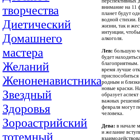
перспективных д
творчества
внимание на 11 
планет будут од
водной стихии. 
Диетический
жизни, так и же
интуиции, чтобы
Домашнего
алкоголя.
мастера
Лев:
большую ча
будет находиться
Желаний
благоприятным. Н
время лучше отк
приспособиться 
Женоненавистника
родным и близки
новые краски. Н
Звездный
образует аспект
важных решений,
Здоровья
февраля могут 
человека.
Зороастрийский
Дева:
в начале 
и желание вступ
тотемный
взаимодействова