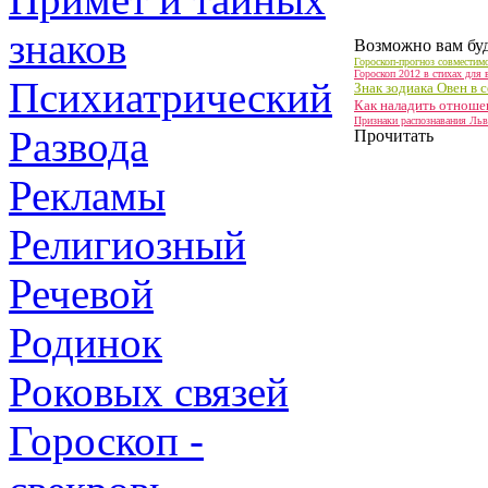
знаков
Возможно вам буд
Гороскоп-прогноз совместимо
Гороскоп 2012 в стихах для 
Психиатрический
Знак зодиака Овен в 
Как наладить отноше
Признаки распознавания Льва
Развода
Прочитать
Рекламы
Религиозный
Речевой
Родинок
Роковых связей
Гороскоп -