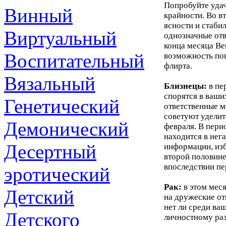
Попробуйте удач
Винный
крайности. Во 
ясности и стаби
Виртуальный
однозначные отв
конца месяца Ве
Воспитательный
возможность по
флирта.
Вязальный
Близнецы:
в пе
спорятся в ваши
Генетический
ответственные м
советуют уделит
Демонический
февраля. В пери
находится в нег
Десертный
информации, изб
второй половине
впоследствии пе
эротический
Рак:
в этом мес
Детский
на дружеские от
нет ли среди ва
Детского
личностному раз