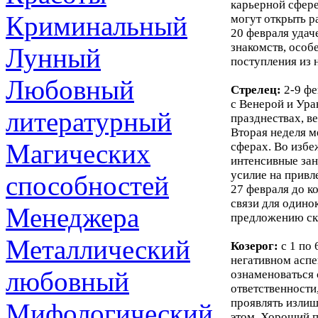
карьерной сфере
Криминальный
могут открыть р
20 февраля удач
знакомств, особ
Лунный
поступления из 
Любовный
Стрелец:
2-9 фе
с Венерой и Ура
литературный
празднествах, в
Вторая неделя м
Магических
сферах. Во избе
интенсивные зан
усилие на привл
способностей
27 февраля до к
связи для одино
Менеджера
предложению ск
Металлический
Козерог:
с 1 по 
негативном аспе
любовный
ознаменоваться 
ответственности
проявлять излиш
Мифологический
этом. Хороший п