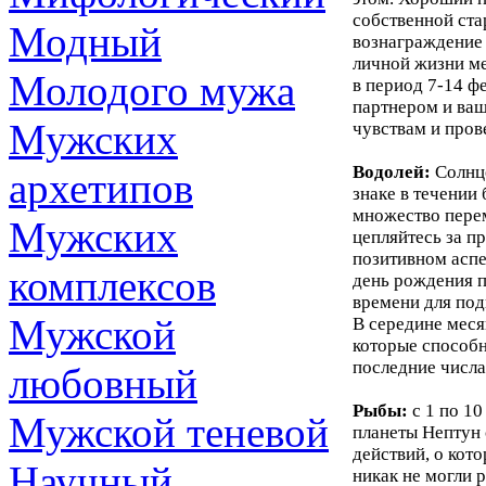
собственной ста
Модный
вознаграждение 
личной жизни ме
Молодого мужа
в период 7-14 ф
партнером и ва
Мужских
чувствам и пров
Водолей:
Солнце
архетипов
знаке в течении
множество перем
Мужских
цепляйтесь за п
позитивном аспе
комплексов
день рождения п
времени для под
Мужской
В середине меся
которые способн
последние числа
любовный
Рыбы:
с 1 по 10
Мужской теневой
планеты Нептун 
действий, о кот
Научный
никак не могли 