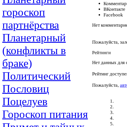
Комментари
гороскоп
ВКонтакте
Facebook
партнёрства
Нет комментарие
Планетарный
Пожалуйста, зал
(конфликты в
Рейтинги
браке)
Нет данных для 
Политический
Рейтинг доступе
Пословиц
Пожалуйста,
авт
Поцелуев
Гороскоп питания
Примет и тайных