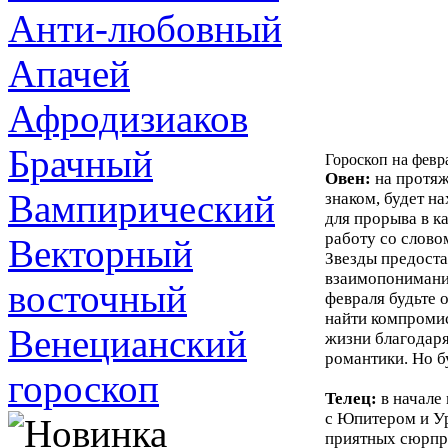
Анти-любовный
Апачей
Афродизиаков
Брачный
Гороскоп на февр
Овен:
на протяж
Вампирический
знаком, будет н
для прорыва в к
работу со слово
Векторный
Звезды предоста
взаимопонимание
восточный
февраля будьте 
найти компромис
Венецианский
жизни благодаря
романтики. Но б
гороскоп
Телец:
в начале
с Юпитером и У
приятных сюрпри