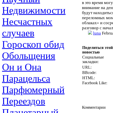
в это время мог
Недвижимости
внимание на ден
будут находитьс
переломных моме
Несчастных
облаках» и соср
разговор с нача
случаев
luna
Februa
Гороскоп обид
Поделиться этой
новостью
Обольщения
Социальные
закладки:
Он и Она
URL:
BBcode:
Парацельса
HTML:
Facebook Like:
Парфюмерный
Переездов
Комментарии
Планетарный