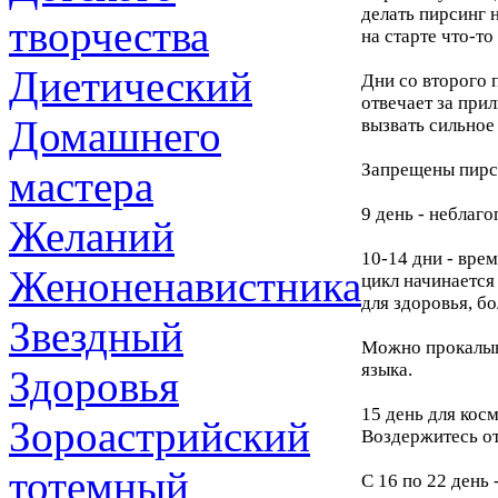
делать пирсинг 
творчества
на старте что-то
Диетический
Дни со второго 
отвечает за при
Домашнего
вызвать сильное
Запрещены пирси
мастера
9 день - неблаг
Желаний
10-14 дни - вре
Женоненавистника
цикл начинается
для здоровья, б
Звездный
Можно прокалыва
языка.
Здоровья
15 день для кос
Зороастрийский
Воздержитесь от
тотемный
С 16 по 22 день 