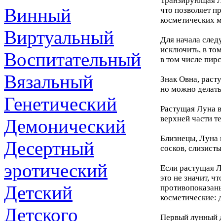
Транзирующая Лу
Винный
что позволяет п
косметических 
Виртуальный
Для начала след
исключить, в то
Воспитательный
в том числе пир
Вязальный
Знак Овна, раст
но можно делать
Генетический
Растущая Луна в
верхней части те
Демонический
Близнецы, Луна 
Десертный
сосков, слизисты
эротический
Если растущая Л
это не значит, ч
Детский
противопоказан
косметические: 
Детского
Первый лунный д