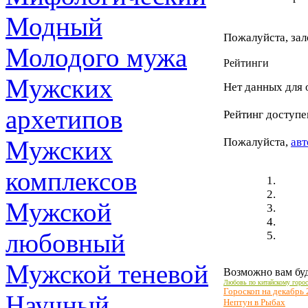
Модный
Пожалуйста, зал
Молодого мужа
Рейтинги
Мужских
Нет данных для 
архетипов
Рейтинг доступе
Мужских
Пожалуйста,
авт
комплексов
Мужской
любовный
Мужской теневой
Возможно вам буд
Любовь по китайскому горос
Гороскоп на декабрь 
Научный
Нептун в Рыбах