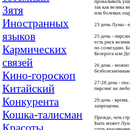
прокалывать уши,
Зятя
так как велика 
или болевых ощ
Иностранных
23 день Луны - 
языков
25 день - пирси
есть риск возн
Кармических
по созвездию. Б
Козерога или Де
связей
26 день - можно
безболезненным 
Кино-гороскоп
27-28 день - по
Китайский
пирсинг на любой
Конкурента
29 день - время
запрещены.
Кошка-талисман
Прежде, чем стр
Быть может Луна
Красоты
стать красивыми