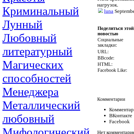
нагрузок.
Криминальный
luna
Septembe
Лунный
Поделиться этой
новостью
Любовный
Социальные
закладки:
литературный
URL:
BBcode:
Магических
HTML:
Facebook Like:
способностей
Менеджера
Комментарии
Металлический
Комментари
любовный
ВКонтакте
Facebook
Мифологический
Нет комментарие