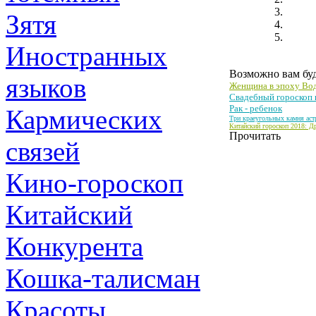
Зятя
Иностранных
Возможно вам буд
языков
Женщина в эпоху Во
Свадебный гороскоп н
Рак - ребенок
Кармических
Три краеугольных камня аст
Китайский гороскоп 2018: Д
Прочитать
связей
Кино-гороскоп
Китайский
Конкурента
Кошка-талисман
Красоты