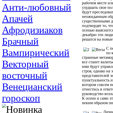
рабочем месте ил
Анти-любовный
ухудшать свое по
будут преследова
Апачей
неожиданным обра
существенными д
подтвердят то, чт
Афродизиаков
осенью выяснитс
декабрю эти люди
Брачный
решатся на новые
С п
Вампирический
по 
странные метаморф
Векторный
все станет валит
ими будут управл
строя, однако на
восточный
представителей зн
пунктуальность и 
Венецианский
котором совсем н
отнестись в отве
руководство возл
гороскоп
К осени и сами э
неким образом он
Лично