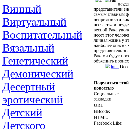
неуд
Винный
представители зн
самым главным фа
Виртуальный
неприятности вок
несчастья и неуда
весной Рака увол
Воспитательный
несет этот челове
личная жизнь у эт
Вязальный
наиболее опасным
представитель зн
Раками будут нос
Генетический
объяснить происх
luna
Dece
Демонический
Десертный
Поделиться этой
новостью
Социальные
эротический
закладки:
URL:
Детский
BBcode:
HTML:
Детского
Facebook Like: