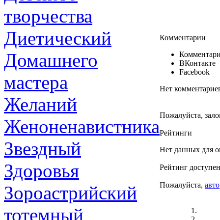
творчества
Диетический
Комментарии
Домашнего
Комментари
ВКонтакте
Facebook
мастера
Нет комментарие
Желаний
Пожалуйста, зало
Женоненавистника
Рейтинги
Звездный
Нет данных для о
Здоровья
Рейтинг доступен
Пожалуйста,
авто
Зороастрийский
тотемный