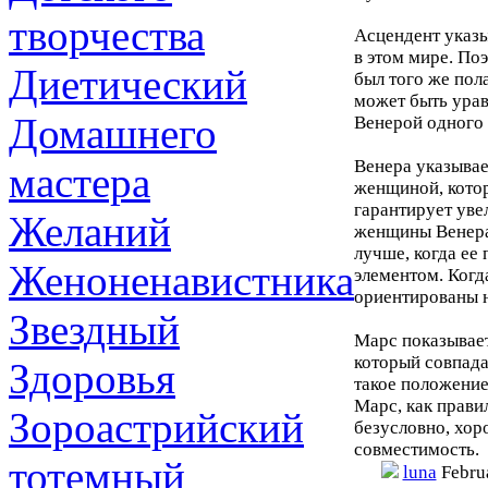
творчества
Асцендент указы
в этом мире. По
Диетический
был того же пола
может быть ура
Домашнего
Венерой одного 
Венера указывае
мастера
женщиной, котор
гарантирует уве
Желаний
женщины Венера 
лучше, когда ее
Женоненавистника
элементом. Когд
ориентированы н
Звездный
Марс показывает
который совпада
Здоровья
такое положение
Марс, как прави
Зороастрийский
безусловно, хор
совместимость.
тотемный
luna
Febru