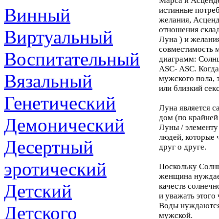
Марса и Асценде
Винный
истинные потреб
желания, Асценд
отношения склад
Виртуальный
Луна ) и желани
совместимость 
Воспитательный
диаграмм: Солнц
ASC- ASC. Когда
Вязальный
мужского пола, з
или близкий сек
Генетический
Луна является с
дом (по крайней
Демонический
Луны / элементу
людей, которые 
Десертный
друг о друге.
эротический
Поскольку Солнц
женщина нуждает
Детский
качеств солнечн
и уважать этого
Воды нуждаются 
Детского
мужской.