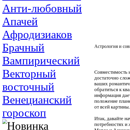
Анти-любовный
Апачей
Афродизиаков
Брачный
Астрология и со
Вампирический
Векторный
Совместимость и
достаточно слож
восточный
ваших романтиче
обратиться к к
информация дает
Венецианский
положение плане
от всей картины.
гороскоп
Итак, давайте н
потребностях и 