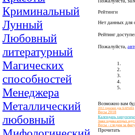
Пожалуйста, зал
Криминальный
Рейтинги
Лунный
Нет данных для 
Любовный
Рейтинг доступе
Пожалуйста,
авт
литературный
Магических
способностей
Менеджера
Металлический
Возможно вам буд
2012 гороскоп для БАРАНА
Весы 2018
любовный
Календарь хирургиче
Знаки зодиака которых ждут
Весы - следим за фиг
Мифологический
Прочитать