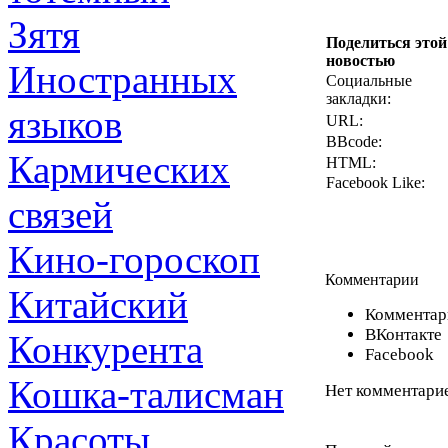
Зятя
Поделиться этой
новостью
Иностранных
Социальные
закладки:
языков
URL:
BBcode:
Кармических
HTML:
Facebook Like:
связей
Кино-гороскоп
Комментарии
Китайский
Комментари
ВКонтакте
Конкурента
Facebook
Кошка-талисман
Нет комментарие
Красоты