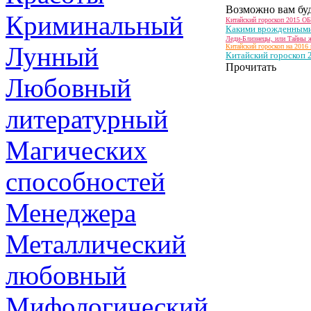
Возможно вам буд
Криминальный
Китайский гороскоп 2015 
Какими врожденными 
Леди-Близнецы, или Тайны ж
Лунный
Китайский гороскоп на 2016 
Китайский гороскоп 2
Прочитать
Любовный
литературный
Магических
способностей
Менеджера
Металлический
любовный
Мифологический