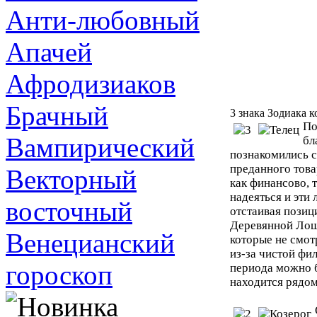
Анти-любовный
Апачей
Афродизиаков
Брачный
3 знака Зодиака 
По
Вампирический
бл
познакомились с
преданного това
Векторный
как финансово, 
надеяться и эти
восточный
отстаивая позиц
Деревянной Лош
Венецианский
которые не смот
из-за чистой фи
гороскоп
периода можно б
находится рядом