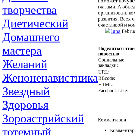
поможет почувст
творчества
глазами. А объе
организовать ко
развития. Всех 
Диетический
счастливой и ко
luna
Februa
Домашнего
мастера
Поделиться этой
новостью
Социальные
Желаний
закладки:
URL:
Женоненавистника
BBcode:
HTML:
Звездный
Facebook Like:
Здоровья
Зороастрийский
Комментарии
тотемный
Комментари