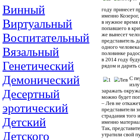
Винный
году принесет пр
именно Козерог,
Виртуальный
в нужное время 
попавшего в кри
Воспитательный
же вынесет челов
представитель да
одного человека
Вязальный
половинке радос
в 2014 году буд
Генетический
рядом и дарить 
Демонический
С пе
излу
Десертный
заражать окружа
можно будет поп
– Лев не откаже
эротический
представители з
страдания того и
Детский
именно материал
Так, представит
Детского
утратили свой пу