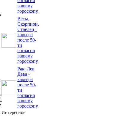
согласно
вашему
гороскопу
к
Весы,
Скорпион,
Стрелец -
карьера
.
после 50-
ти
согласно
вашему
гороскопу
Рак, Лев,
Дева -
карьера
после 50-
ти
согласно
вашему
гороскопу
Интересное