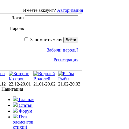
Имеете аккаунт?
Авторизация
Логин
Пароль
Запомнить меня
Забыли пароль?
Регистрация
ц
Козерог
Водолей
Рыбы
.12
22.12-20.01
21.01-20.02
21.02-20.03
Навигация
Главная
Статьи
Форум
Пять
элементов
стихий