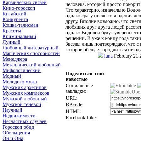
Кармических связей
человека, который просто покорит
Кино-гороскоп
Что характерно, изначально Водо
Китайский
однако сразу после совпадения де
Конкурента
другу. Вполне возможно, что светл
Кошка-талисман
любящих друг друга людей расста
Красоты
однако Водолеи будут уверены что
Криминальный
решении. В уже к концу года такие
Лунный
Звезды лишь подтверждают, что с 
Любовный литературный
которое обещает продлиться не од
Магических способностей
luna
February 21 
Менеджера
Металлический любовный
Мифологический
Поделиться этой
Модный
новостью
Молодого мужа
Социальные
Мужских архетипов
закладки:
Мужских комплексов
URL:
Мужской любовный
Мужской теневой
BBcode:
Научный
HTML:
Недвижимости
Facebook Like:
Несчастных случаев
Гороскоп обид
Обольщения
Он и Она