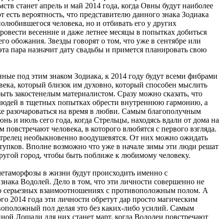
ств станет апрель и май 2014 года, когда Овны будут наиболее
 есть вероятность, что представителю данного знака Зодиака
полюбившегося человека, но и отбивать его у других
ровести весенние и даже летнее месяцы в попытках добиться
го обожания. Звезды говорят о том, что уже в сентябре или
та пара назначит дату свадьбы и примется планировать свою
ные под этим знаком Зодиака, к 2014 году будут всеми фибрами
века, который близок им духовно, который способен мыслить
ыть закостенелым материалистом. Сразу можно сказать, что
х людей в тщетных попытках обрести внутреннюю гармонию, а
же разочароваться на время в любви. Самым благополучным
нь и июль сего года, когда Стрельцы, находясь вдали от дома на
 повстречают человека, в которого влюбятся с первого взгляда.
Стрелец необыкновенно воодушевятся. От них можно ожидать
упков. Вполне возможно что уже в начале зимы эти люди решат
другой город, чтобы быть поближе к любимому человеку.
етаморфозы в жизни будут происходить именно с
знака Водолей. Дело в том, что эти личности совершенно не
 о серьезных взаимоотношениях с противоположным полом. А
го 2014 года эти личности обретут дар просто магическим
воположный пол делая это без каких-либо усилий. Самым
ной Лошади для них станет март, когда Водолеи повстречают