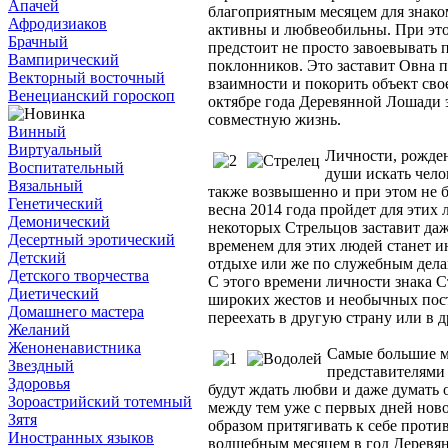
Апачей
благоприятным месяцем для знаком
Афродизиаков
активны и любвеобильны. При этот
Брачный
предстоит не просто завоевывать 
Вампирический
поклонников. Это заставит Овна п
Векторный восточный
взаимности и покорить объект свое
Венецианский гороскоп
октябре года Деревянной Лошади э
совместную жизнь.
Винный
Виртуальный
Личности, рожден
Воспитательный
души искать чело
Вязальный
также возвышенно и при этом не б
Генетический
весна 2014 года пройдет для эти
Демонический
некоторых Стрельцов заставит да
Десертный эротический
временем для этих людей станет ию
Детский
отдыхе или же по служебным делам
Детского творчества
С этого времени личности знака 
Диетический
широких жестов и необычных пост
Домашнего мастера
переехать в другую страну или в 
Желаний
Женоненавистника
Самые большие м
Звездный
представителями 
Здоровья
будут ждать любви и даже думать
Зороастрийский тотемный
между тем уже с первых дней ново
Зятя
образом притягивать к себе проти
Иностранных языков
волшебным месяцем в год Деревян