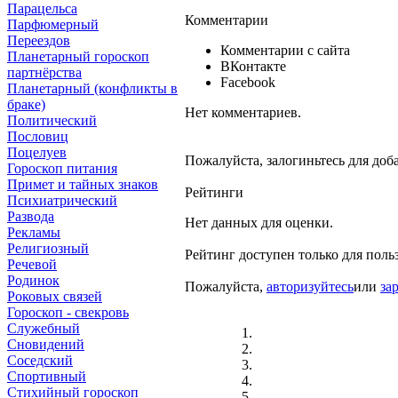
Парацельса
Комментарии
Парфюмерный
Переездов
Комментарии с сайта
Планетарный гороскоп
ВКонтакте
партнёрства
Facebook
Планетарный (конфликты в
браке)
Нет комментариев.
Политический
Пословиц
Поцелуев
Пожалуйста, залогиньтесь для доб
Гороскоп питания
Примет и тайных знаков
Рейтинги
Психиатрический
Развода
Нет данных для оценки.
Рекламы
Религиозный
Рейтинг доступен только для поль
Речевой
Родинок
Пожалуйста,
авторизуйтесь
или
за
Роковых связей
Гороскоп - свекровь
Служебный
Сновидений
Соседский
Спортивный
Стихийный гороскоп