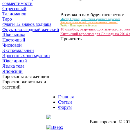
совместимости
Стрессовый
Талисманов
Возможно вам будет интересно:
Таро
Мистер Стрелец, или Тайны мужского гороскопа
Как астрологический гороскоп изменил жизнь!
Флаги 12 знаков зодиака
Рыбы - Ваш идеальный стиль
Фруктово-ягодный женский
10 ошибок, разрушающих замужество 
Китайский гороскоп для Лошади на 2014 
Школьника
Прочитать
Цветочный
Числовой
Экстремальный
Эрогенных зон мужчин
Ювелирный
Языка тела
Японский
Гороскопы для женщин
Гороскоп животных и
растений
Главная
Статьи
Форум
Ваш гороскоп © 201