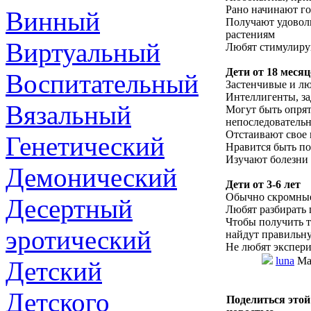
Рано начинают г
Винный
Получают удовол
растениям
Виртуальный
Любят стимулиру
Дети от 18 месяце
Воспитательный
Застенчивые и л
Интеллигенты, з
Вязальный
Могут быть опря
непоследователь
Отстаивают свое 
Генетический
Нравится быть п
Изучают болезни 
Демонический
Дети от 3-6 лет
Обычно скромные
Десертный
Любят разбирать 
Чтобы получить т
эротический
найдут правильн
Не любят экспери
luna
Mar
Детский
Детского
Поделиться этой