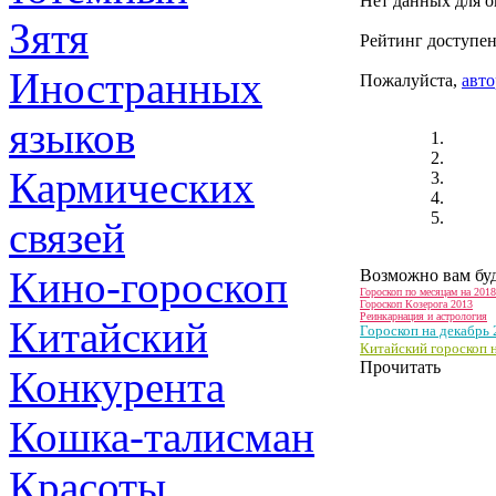
Нет данных для о
Зятя
Рейтинг доступен
Иностранных
Пожалуйста,
авто
языков
Кармических
связей
Кино-гороскоп
Возможно вам буд
Гороскоп по месяцам на 2018
Гороскоп Козерога 2013
Реинкарнация и астрология
Китайский
Гороскоп на декабрь 
Китайский гороскоп н
Прочитать
Конкурента
Кошка-талисман
Красоты