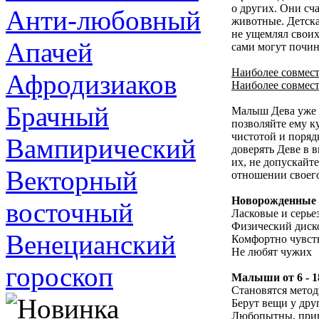
о других. Они сч
Анти-любовный
животные. Детска
не ущемлял своих
Апачей
сами могут почин
Наиболее совмест
Афродизиаков
Наиболее совмест
Брачный
Малыш Дева уже я
позволяйте ему к
чистотой и поряд
Вампирический
доверять Деве в 
их, не допускайт
Векторный
отношении своего
Новорожденные 
восточный
Ласковые и серье
Физический диск
Венецианский
Комфортно чувств
Не любят чужих
гороскоп
Малыши от 6 - 1
Становятся мето
Берут вещи у дру
Любопытны, прин