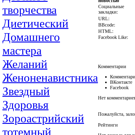
новостью
творчества
Социальные
закладки:
URL:
Диетический
BBcode:
HTML:
Домашнего
Facebook Like:
мастера
Желаний
Комментарии
Женоненавистника
Комментари
ВКонтакте
Звездный
Facebook
Нет комментарие
Здоровья
Пожалуйста, зало
Зороастрийский
Рейтинги
тотемный