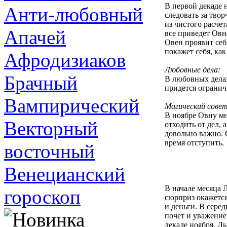
В первой декаде 
Анти-любовный
следовать за тво
из чистого расчет
Апачей
все приведет Овн
Овен проявит себ
покажет себя, как
Афродизиаков
Любовные дела:
Брачный
В любовных делах
придется ограничи
Вампирический
Магический совет
В ноябре Овну мн
Векторный
отходить от дел, 
довольно важно. 
время отступить.
восточный
Венецианский
В начале месяца 
гороскоп
сюрприз окажется
и деньги. В сере
почет и уважение
декаде ноября, Л