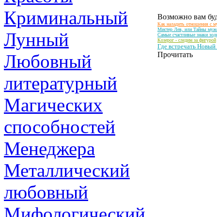
Криминальный
Возможно вам буд
Как наладить отношения с 
Мистер Лев, или Тайны мужс
Лунный
Самые счастливые знаки зоди
Козерог - следим за фигурой
Где встречать Новый 
Прочитать
Любовный
литературный
Магических
способностей
Менеджера
Металлический
любовный
Мифологический