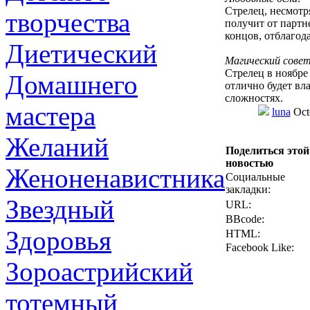
Стрелец, несмотр
творчества
получит от партн
концов, отблагод
Диетический
Магический совет
Стрелец в ноябре
Домашнего
отлично будет вл
сложностях.
мастера
luna
Oct
Желаний
Поделиться этой
новостью
Женоненавистника
Социальные
закладки:
Звездный
URL:
BBcode:
Здоровья
HTML:
Facebook Like:
Зороастрийский
тотемный