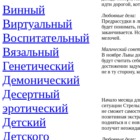
идти дорогой, кот
Винный
Любовные дела:
Виртуальный
Предрассудки в л
будет понимать, 
заканчивается. Н
Воспитательный
мелочей.
Вязальный
Магический совет
В ноябре Львы до
будут считать се
Генетический
достижении задум
не в ту сторону, 
Демонический
Десертный
Начало месяца д
эротический
ситуации Стрельц
не сможет самост
позитивная экстр
Детский
подняться и с но
получит неожидан
Детского
Любовные дела: