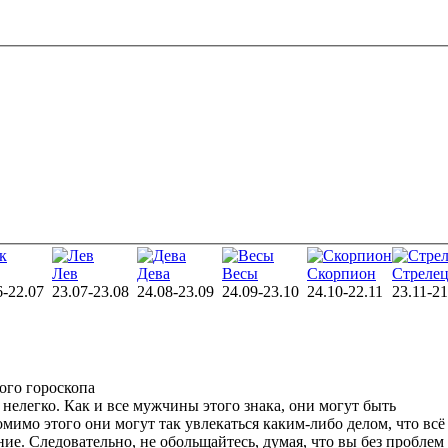
Лев
Дева
Весы
Скорпион
Стреле
6-22.07
23.07-23.08
24.08-23.09
24.09-23.10
24.10-22.11
23.11-21
ого гороскопа
 нелегко. Как и все мужчины этого знака, они могут быть
имо этого они могут так увлекаться каким-либо делом, что всё
ние. Следовательно, не обольщайтесь, думая, что вы без проблем