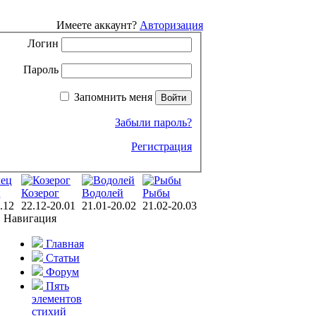
Имеете аккаунт?
Авторизация
Логин
Пароль
Запомнить меня
Забыли пароль?
Регистрация
ц
Козерог
Водолей
Рыбы
.12
22.12-20.01
21.01-20.02
21.02-20.03
Навигация
Главная
Статьи
Форум
Пять
элементов
стихий