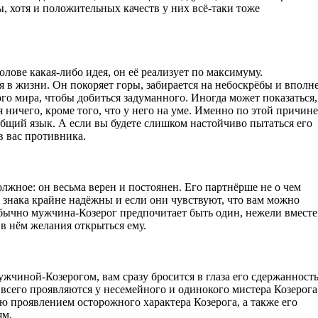
, хотя и положительных качеств у них всё-таки тоже
голове какая-либо идея, он её реализует по максимуму.
я в жизни. Он покоряет горы, забирается на небоскрёбы и вполн
ого мира, чтобы добиться задуманного. Иногда может показаться,
я ничего, кроме того, что у него на уме. Именно по этой причине
бщий язык. А если вы будете слишком настойчиво пытаться его
в вас противника.
лжное: он весьма верен и постоянен. Его партнёрше не о чем
 знака крайне надёжны и если они чувствуют, что вам можно
 Обычно мужчина-Козерог предпочитает быть один, нежели вместе
 в нём желания открыться ему.
ужчиной-Козерогом, вам сразу бросится в глаза его сдержанност
 всего проявляются у несемейного и одинокого мистера Козерога
ую проявлением осторожного характера Козерога, а также его
ям.