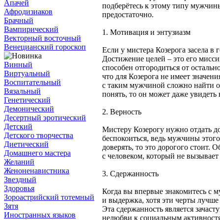
Апачей
подберётесь к этому типу мужчины
Афродизиаков
предостаточно.
Брачный
Вампирический
1. Мотивация и энтузиазм
Векторный восточный
Венецианский гороскоп
Если у мистера Козерога засела в 
Достижение целей – это его мисси
Винный
способен отгородиться от остальн
Виртуальный
что для Козерога не имеет значени
Воспитательный
с таким мужчиной сложно найти о
Вязальный
понять, то он может даже увидеть 
Генетический
Демонический
2. Верность
Десертный эротический
Детский
Мистеру Козерогу нужно отдать до
Детского творчества
беспокоиться, ведь мужчины этого
Диетический
доверять, то это дорогого стоит.
Домашнего мастера
с человеком, который не вызывает
Желаний
Женоненавистника
3. Сдержанность
Звездный
Здоровья
Когда вы впервые знакомитесь с м
Зороастрийский тотемный
и выдержка, хотя эти черты лучше
Зятя
Эта сдержанность является зачаст
Иностранных языков
нелюбви к социальным активност