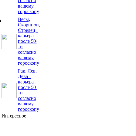
согласно
вашему
гороскопу
Весы,
и
Скорпион,
Стрелец -
карьера
после 50-
ти
согласно
вашему
гороскопу
Рак, Лев,
Дева -
карьера
после 50-
ти
согласно
вашему
гороскопу
Интересное