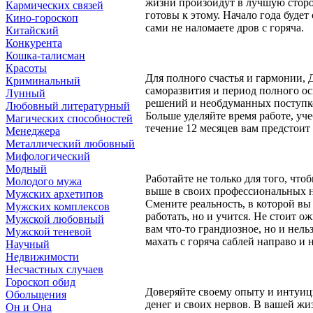
жизни произойдут в лучшую сторон
Кармических связей
готовы к этому. Начало года будет
Кино-гороскоп
сами не наломаете дров с горяча.
Китайский
Конкурента
Кошка-талисман
Красоты
Для полного счастья и гармонии, Д
Криминальный
саморазвития и период полного 
Лунный
решений и необдуманных поступков
Любовный литературный
Больше уделяйте время работе, уч
Магических способностей
течение 12 месяцев вам предстоит 
Менеджера
Металлический любовный
Мифологический
Модный
Работайте не только для того, что
Молодого мужа
выше в своих профессиональных на
Мужских архетипов
Смените реальность, в которой вы
Мужских комплексов
работать, но и учится. Не стоит о
Мужской любовный
вам что-то грандиозное, но и нель
Мужской теневой
махать с горяча саблей направо и 
Научный
Недвижимости
Несчастных случаев
Гороскоп обид
Доверяйте своему опыту и интуици
Обольщения
денег и своих нервов. В вашей жи
Он и Она