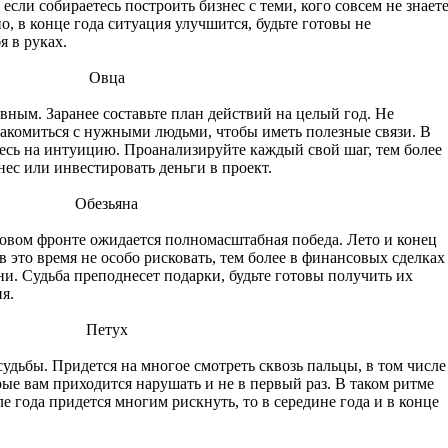
 если собираетесь построить бизнес с теми, кого совсем не знаете
о, в конце года ситуация улучшится, будьте готовы не
я в руках.
Овца
ным. Заранее составьте план действий на целый год. Не
накомиться с нужными людьми, чтобы иметь полезные связи. В
есь на интуицию. Проанализируйте каждый свой шаг, тем более
нес или инвестировать деньги в проект.
Обезьяна
совом фронте ожидается полномасштабная победа. Лето и конец
в это время не особо рисковать, тем более в финансовых сделках
ни. Судьба преподнесет подарки, будьте готовы получить их
я.
Петух
дьбы. Придется на многое смотреть сквозь пальцы, в том числе
рые вам приходится нарушать и не в первый раз. В таком ритме
ле года придется многим рискнуть, то в середине года и в конце