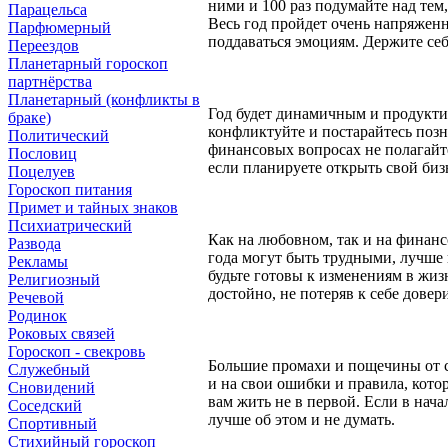
ними и 100 раз подумайте над тем,
Парацельса
Весь год пройдет очень напряженн
Парфюмерный
поддаваться эмоциям. Держите себ
Переездов
Планетарный гороскоп
партнёрства
Планетарный (конфликты в
Год будет динамичным и продуктив
браке)
конфликтуйте и постарайтесь поз
Политический
финансовых вопросах не полагайт
Пословиц
если планируете открыть свой биз
Поцелуев
Гороскоп питания
Примет и тайных знаков
Психиатрический
Как на любовном, так и на финан
Развода
года могут быть трудными, лучше 
Рекламы
будьте готовы к изменениям в жиз
Религиозный
достойно, не потеряв к себе довери
Речевой
Родинок
Роковых связей
Гороскоп - свекровь
Большие промахи и пощечины от су
Служебный
и на свои ошибки и правила, кото
Сновидений
вам жить не в первой. Если в нача
Соседский
лучше об этом и не думать.
Спортивный
Стихийный гороскоп