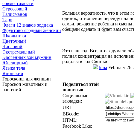
совместимости
Стрессовый
Большая вероятность, что в этом г
Талисманов
одинок, отношения перейдут на но
Таро
семьи, рождение ребенка и смены 
Флаги 12 знаков зодиака
обещали сделать и будет вам счасть
Фруктово-ягодный женский
Школьника
Цветочный
Числовой
Это ваш год. Все, что задумали о
Экстремальный
полная концентрация на исполнени
Эрогенных зон мужчин
родился в год Свиньи.
Ювелирный
luna
February 26 
Языка тела
Японский
Гороскопы для женщин
Гороскоп животных и
Поделиться этой
растений
новостью
Социальные
закладки:
URL:
BBcode:
HTML:
Facebook Like: