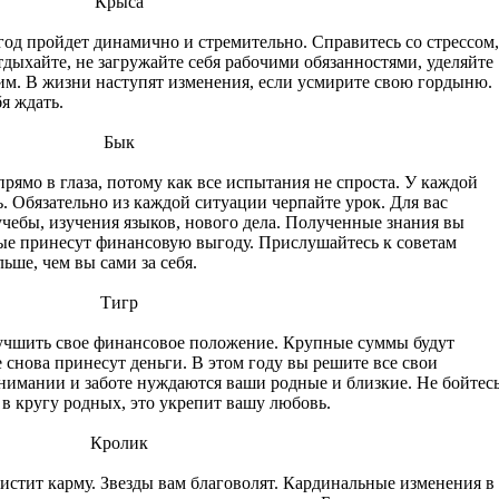
Крыса
 год пройдет динамично и стремительно. Справитесь со стрессом,
тдыхайте, не загружайте себя рабочими обязанностями, уделяйте
м. В жизни наступят изменения, если усмирите свою гордыню.
я ждать.
Бык
рямо в глаза, потому как все испытания не спроста. У каждой
. Обязательно из каждой ситуации черпайте урок. Для вас
учебы, изучения языков, нового дела. Полученные знания вы
рые принесут финансовую выгоду. Прислушайтесь к советам
ьше, чем вы сами за себя.
Тигр
лучшить свое финансовое положение. Крупные суммы будут
снова принесут деньги. В этом году вы решите все свои
имании и заботе нуждаются ваши родные и близкие. Не бойтес
 в кругу родных, это укрепит вашу любовь.
Кролик
чистит карму. Звезды вам благоволят. Кардинальные изменения в