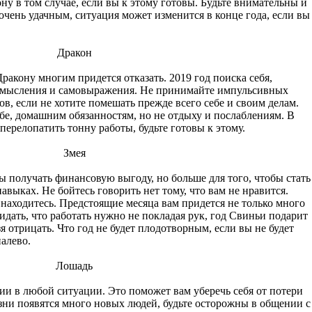
у в том случае, если вы к этому готовы. Будьте внимательны и
 очень удачным, ситуация может изменится в конце года, если вы
Дракон
ракону многим придется отказать. 2019 год поиска себя,
осмысления и самовыражения. Не принимайте импульсивных
, если не хотите помешать прежде всего себе и своим делам.
ебе, домашним обязанностям, но не отдыху и послаблениям. В
перелопатить тонну работы, будьте готовы к этому.
Змея
бы получать финансовую выгоду, но больше для того, чтобы стать
выках. Не бойтесь говорить нет тому, что вам не нравится.
 находитесь. Предстоящие месяца вам придется не только много
жидать, что работать нужно не покладая рук, год Свиньи подарит
зя отрицать. Что год не будет плодотворным, если вы не будет
налево.
Лошадь
и в любой ситуации. Это поможет вам уберечь себя от потери
зни появятся много новых людей, будьте осторожны в общении с