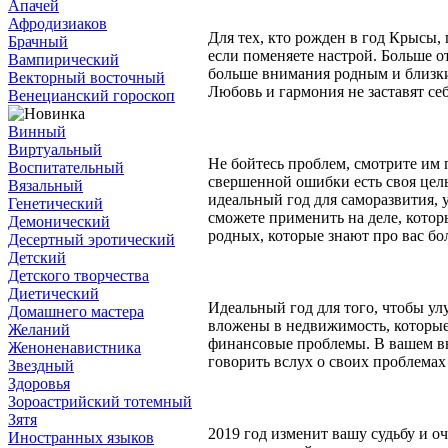
Апачей
Афродизиаков
Для тех, кто рожден в год Крысы,
Брачный
если поменяете настрой. Больше о
Вампирический
больше внимания родным и близки
Векторный восточный
Любовь и гармония не заставят себ
Венецианский гороскоп
Винный
Виртуальный
Не бойтесь проблем, смотрите им п
Воспитательный
свершенной ошибки есть своя цель
Вязальный
идеальный год для саморазвития, 
Генетический
сможете применить на деле, кото
Демонический
родных, которые знают про вас бол
Десертный эротический
Детский
Детского творчества
Диетический
Идеальный год для того, чтобы у
Домашнего мастера
вложены в недвижимость, которые 
Желаний
финансовые проблемы. В вашем вн
Женоненавистника
говорить вслух о своих проблемах
Звездный
Здоровья
Зороастрийский тотемный
Зятя
2019 год изменит вашу судьбу и о
Иностранных языков