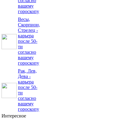
согласно
вашему
гороскопу
Весы,
Скорпион,
Стрелец -
карьера
после 50-
ти
согласно
вашему
гороскопу
Рак, Лев,
Дева -
карьера
после 50-
ти
согласно
вашему
гороскопу
Интересное