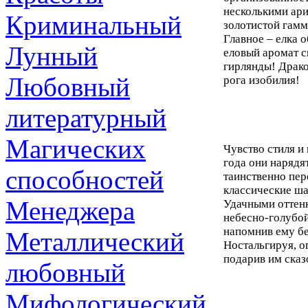
несколькими ар
Криминальный
золотистой гамм
Главное – елка 
Лунный
еловый аромат 
гирлянды! Драко
Любовный
рога изобилия!
литературный
Магических
Чувство стиля и
года они нарядя
способностей
таинственно пе
классические ш
Менеджера
Удачными оттенк
небесно-голубой
напомнив ему бе
Металлический
Ностальгируя, о
подарив им сказ
любовный
Мифологический