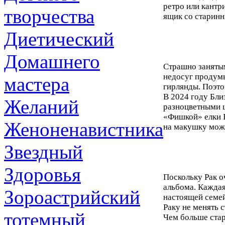
ретро или кантри
творчества
ящик со старинн
Диетический
Домашнего
Страшно заняты
недосуг продумы
мастера
гирлянды. Поэто
В 2024 году Бли
Желаний
разноцветными ш
«Фишкой» елки Б
Женоненавистника
на макушку можн
Звездный
Здоровья
Поскольку Рак о
альбома. Каждая
Зороастрийский
настоящей семей
Раку не менять 
тотемный
Чем больше стар