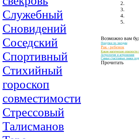
свекровь
Служебный
Сновидений
Соседский
Возможно вам буд
Покупки по звездам
Рак - ребенок
Спортивный
Какие магические опасности 
Астрология и астрономия
Самые счастливые знаки зоди
Прочитать
Стихийный
гороскоп
совместимости
Стрессовый
Талисманов