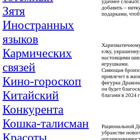
удачнее сложатс
Зятя
добавить – нитк
подарками, чтоб
Иностранных
языков
Харизматичному
Кармических
елку, украшенну
настоящими шиш
связей
игрушками.
Сияющая бронзов
привлечет в жиз
Кино-гороскоп
фигурка Дракона
он будет благос
Китайский
благами в 2024 г
Конкурента
Кошка-талисман
Рациональной Де
убранстве новог
Красоты
организованност