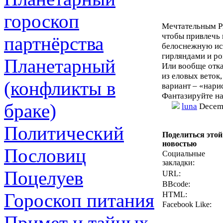
гороскоп
Мечтательным Ры
чтобы привлечь 
партнёрства
белоснежную ис
гирляндами и р
Планетарный
Или вообще отка
из еловых веток
(конфликты в
вариант – «нари
Фантазируйте на
браке)
luna
Decemb
Политический
Поделиться этой
новостью
Пословиц
Социальные
закладки:
Поцелуев
URL:
BBcode:
Гороскоп питания
HTML:
Facebook Like:
Примет и тайных