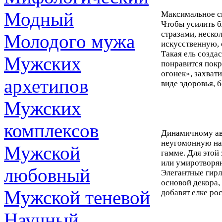
Модный
Максимальное си
Чтобы усилить б
стразами, неско
Молодого мужа
искусственную, 
Такая ель созда
Мужских
понравится покр
огонек», захват
архетипов
виде здоровья, 
Мужских
комплексов
Динамичному ав
неугомонную нат
Мужской
гамме. Для этой
или умиротворя
любовный
Элегантные гирл
основой декора,
Мужской теневой
добавят елке ро
Научный