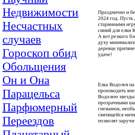
Недвижимости
Празднично и бе
2024 год. Пусть
Несчастных
старинными игр
синий для елки К
случаев
А вот резкого б
духу минимализм
деревце притяне
Гороскоп обид
удаче!
Обольщения
Он и Она
Елка Водолея на
Парацельса
производить впе
Водолею звезды
прозрачными ша
Парфюмерный
снежинок, необы
святящейся нити
Переездов
позволят заручи
Планетарный