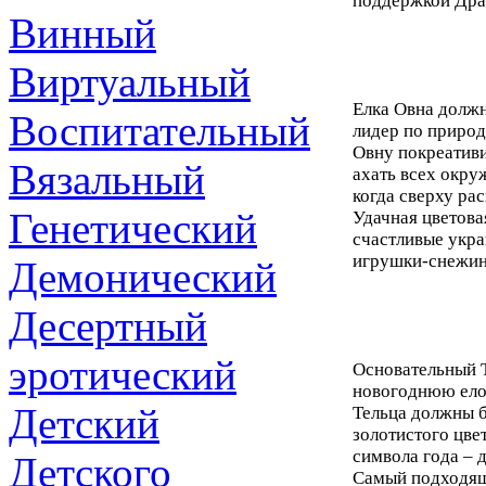
поддержкой Дра
Винный
Виртуальный
Елка Овна должн
Воспитательный
лидер по природ
Овну покреативи
Вязальный
ахать всех окру
когда сверху ра
Генетический
Удачная цветовая
счастливые укра
игрушки-снежинк
Демонический
Десертный
эротический
Основательный Те
новогоднюю елоч
Детский
Тельца должны б
золотистого цве
символа года –
Детского
Самый подходящи