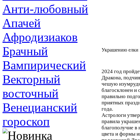
Анти-любовный
Апачей
Афродизиаков
Брачный
Украшению елки н
Вампирический
2024 год пройде
Векторный
Дракона, подчи
чешую изумрудно
восточный
благосклонен и 
правильно подго
приятных праздн
Венецианский
года.
Астрологи утвер
гороскоп
правила украшен
благополучие в н
цвета и формы и