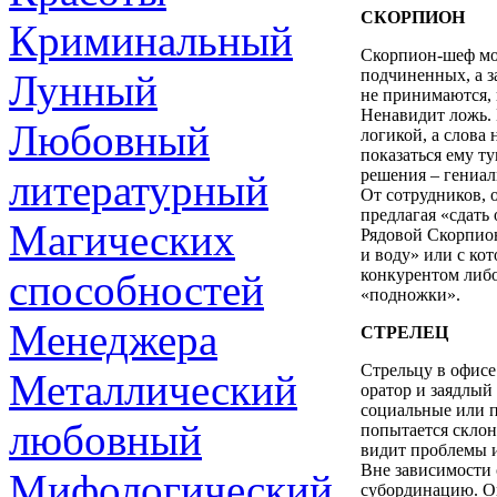
СКОРПИОН
Криминальный
Скорпион-шеф мож
подчиненных, а з
Лунный
не принимаются, 
Ненавидит ложь. 
Любовный
логикой, а слова
показаться ему ту
решения – гениа
литературный
От сотрудников, 
предлагая «сдать
Магических
Рядовой Скорпион
и воду» или с ко
конкурентом либо
способностей
«подножки».
Менеджера
СТРЕЛЕЦ
Стрельцу в офисе
Металлический
оратор и заядлый
социальные или п
любовный
попытается склони
видит проблемы и
Вне зависимости 
Мифологический
субординацию. Он