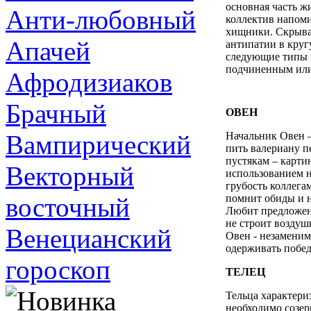
основная часть ж
Анти-любовный
коллектив напоми
хищники. Скрыват
Апачей
антипатии в круг
следующие типы ш
подчиненным или
Афродизиаков
Брачный
ОВЕН
Вампирический
Начальник Овен –
пить валериану п
пустякам – картин
Векторный
использованием н
грубость коллегам
восточный
помнит обиды и н
Любит предложен
не строит воздуш
Венецианский
Овен - незаменим
одерживать побед
гороскоп
ТЕЛЕЦ
Тельца характери
необходимо созер