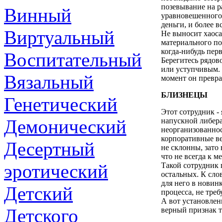
позевывание на р
Винный
уравновешенного.
деньги, и более в
Виртуальный
Не выносит хаос
материального по
когда-нибудь пер
Воспитательный
Берегитесь рядов
или уступчивым. 
Вязальный
момент он превра
БЛИЗНЕЦЫ
Генетический
Этот сотрудник -
Демонический
напускной либера
неорганизованнос
корпоративные в
Десертный
не склонны, зато
что не всегда к м
эротический
Такой сотрудник 
остальных. К сло
для него в новин
Детский
процесса, не тре
А вот установлен
Детского
верный признак т