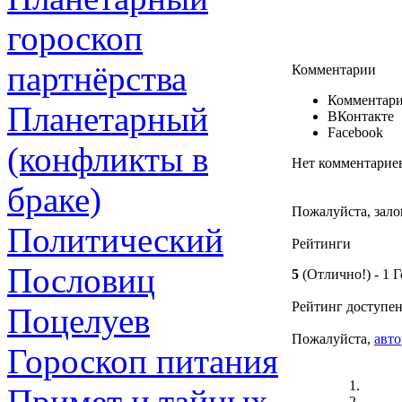
гороскоп
партнёрства
Комментарии
Комментари
Планетарный
ВКонтакте
Facebook
(конфликты в
Нет комментарие
браке)
Пожалуйста, зало
Политический
Рейтинги
Пословиц
5
(Отлично!)
- 1 
Рейтинг доступен
Поцелуев
Пожалуйста,
авто
Гороскоп питания
Примет и тайных