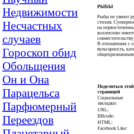
РЫБЫ
Недвижимости
Рыбы не умеют ру
Несчастных
стихия. Суеверно
на первостепенны
коллективе имеет
случаев
совместительству
В отношениях с с
Гороскоп обид
вульгарность, ка
общепризнанным
Обольщения
Он и Она
Поделиться этой
Парацельса
страницей
Социальные
Парфюмерный
закладки:
URL:
Переездов
BBcode:
HTML:
Facebook Like:
Планетарный