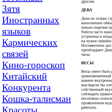
другим.
Зятя
ДЕВА
Иностранных
Дева не только ст
выполнение обяза
начало перечня т
языков
Работа часто нан
устроенна и неуд
Кармических
на чужие ошибки 
Несомненное дост
преобладают Девы
связей
часы.
Кино-гороскоп
ВЕСЫ
Весы умеет быть 
Китайский
уравновешенный 
важнее внутренне
Конкурента
выглядели бы эле
собственный вкус
соблюдать правил
Кошка-талисман
негативно относи
проявлением недо
Красоты
работать.