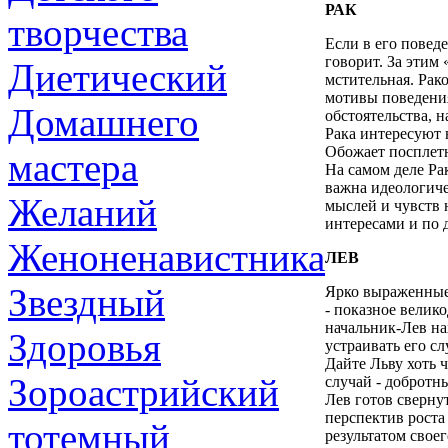
РАК
творчества
Если в его поведе
говорит. За этим
Диетический
мстительная. Рак
мотивы поведения
Домашнего
обстоятельства, 
Рака интересуют 
Обожает посплетн
мастера
На самом деле Ра
важна идеологич
Желаний
мыслей и чувств н
интересами и по д
Женоненавистника
ЛЕВ
Звездный
Ярко выраженные
- показное велик
начальник-Лев на
Здоровья
устраивать его с
Дайте Льву хоть 
Зороастрийский
случай - добротн
Лев готов сверну
перспектив роста 
тотемный
результатом своег