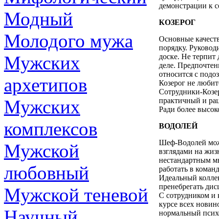
демонстрации к с
Модный
КОЗЕРОГ
Молодого мужа
Основные качеств
порядку. Руковод
Мужских
доске. Не терпит 
деле. Предпочтен
относится с подо
архетипов
Козерог не любит
Сотрудники-Козер
Мужских
практичный и ра
Ради более высок
комплексов
ВОДОЛЕЙ
Шеф-Водолей мож
Мужской
взглядами на жиз
нестандартным мы
любовный
работать в команд
Идеальный коллек
пренебрегать дис
Мужской теневой
С сотрудником и 
курсе всех новин
Научный
нормальный псих