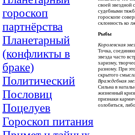
своей звездной 
гороскоп
судебными тяжба
гороскопе совер
партнёрства
склонность ко л
Рыбы
Планетарный
Королевская зве
(конфликты в
Точка, соединяю
звезда часто вс
харизму, творче
браке)
разному. При эт
скрытого смысла
Политический
Враждебная зве
Сильна в наталь
Пословиц
жизненный кризис
признаки кармич
Поцелуев
озлобиться, либ
Гороскоп питания
Примет и тайных