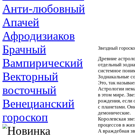
Анти-любовный
Апачей
Афродизиаков
Брачный
Звездный гороск
Древние астроло
Вампирический
отдельный зоди
системное поним
Векторный
Зодиакальные со
Это, так называ
восточный
Астрологии нем
в этом мире. Зв
Венецианский
рождения, если 
с планетами. Он
демонические.
гороскоп
Королевская зве
процессов в жиз
А враждебная зв