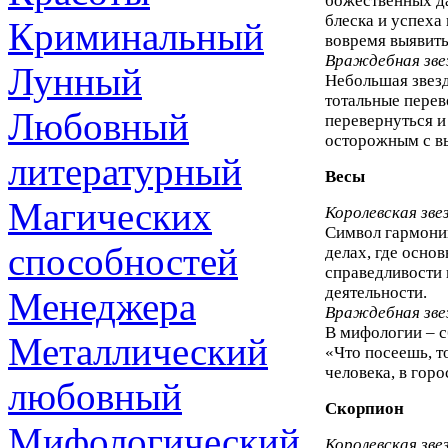
божественных да
блеска и успеха
Криминальный
вовремя выявить
Враждебная зве
Лунный
Небольшая звезд
тотальные перев
Любовный
перевернуться и
осторожным с в
литературный
Весы
Магических
Королевская зве
Символ гармонии
способностей
делах, где основ
справедливости 
деятельности.
Менеджера
Враждебная зве
В мифологии – с
Металлический
«Что посеешь, т
человека, в гор
любовный
Скорпион
Мифологический
Королевская зве