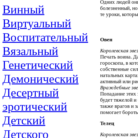
Одних людей они
Винный
болезненный, но
те уроки, которы
Виртуальный
Воспитательный
Овен
Вязальный
Королевская зве
Печать воина. Д
Генетический
гороскопа, в кот
собственные силы
Демонический
натальных карта
активный или ри
Враждебные зв
Десертный
Попадание этих 
будет тяжелой и
эротический
также врагов и з
помогает бороть
Детский
Телец
Детского
Королевская зве