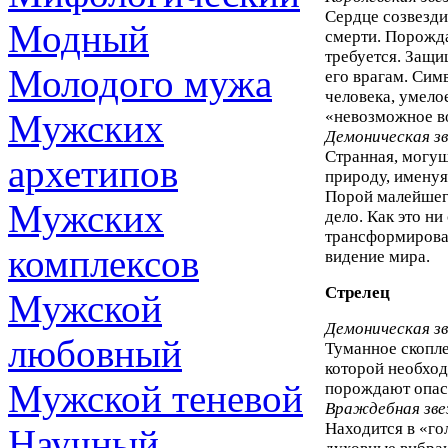
Сердце созвезди
Модный
смерти. Порожда
требуется. Защи
Молодого мужа
его врагам. Сим
человека, умелое
Мужских
«невозможное в
Демоническая з
Странная, могущ
архетипов
природу, имену
Порой малейшег
Мужских
дело. Как это ни
трансформироват
комплексов
видение мира.
Стрелец
Мужской
Демоническая з
любовный
Туманное скопле
которой необход
Мужской теневой
порождают опасн
Враждебная зве
Находится в «го
Научный