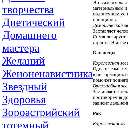
Это самая яркая
творчества
материальным и 
подопечным успе
Диетический
принципов.
Демоническая зв
Заставляет чело
Домашнего
Символизирует 
страсть. Эта зв
мастера
Близнецы
Желаний
Королевская зве
Одна из самых я
Женоненавистника
в информации, и
поможет поднят
Звездный
Враждебная зве
Заставляет стол
Здоровья
противоречия до
зависит дальней
Зороастрийский
Рак
тотемный
Королевская зве