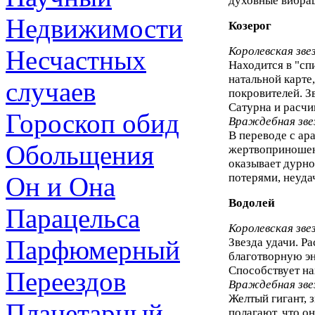
духовные вибра
Недвижимости
Козерог
Королевская зве
Несчастных
Находится в "сп
натальной карте
случаев
покровителей. З
Сатурна и расчи
Гороскоп обид
Враждебная зве
В переводе с ар
Обольщения
жертвоприношени
оказывает дурно
потерями, неуда
Он и Она
Водолей
Парацельса
Королевская зве
Парфюмерный
Звезда удачи. Р
благотворную э
Способствует на
Переездов
Враждебная зве
Желтый гигант, 
Планетарный
полагают, что о