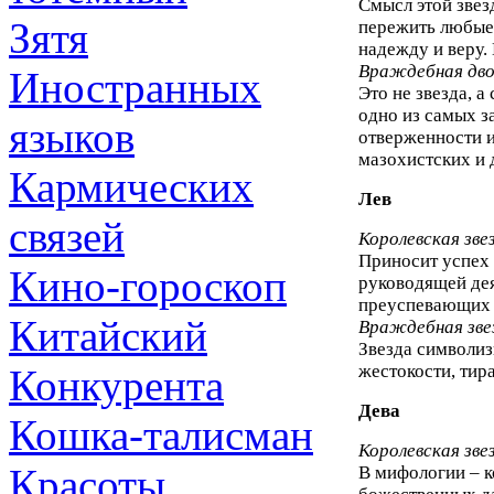
Смысл этой звез
Зятя
пережить любые
надежду и веру
Враждебная дво
Иностранных
Это не звезда, а
одно из самых з
языков
отверженности и
мазохистских и 
Кармических
Лев
связей
Королевская зве
Приносит успех 
Кино-гороскоп
руководящей дея
преуспевающих 
Китайский
Враждебная зве
Звезда символиз
жестокости, тир
Конкурента
Дева
Кошка-талисман
Королевская зве
Красоты
В мифологии – 