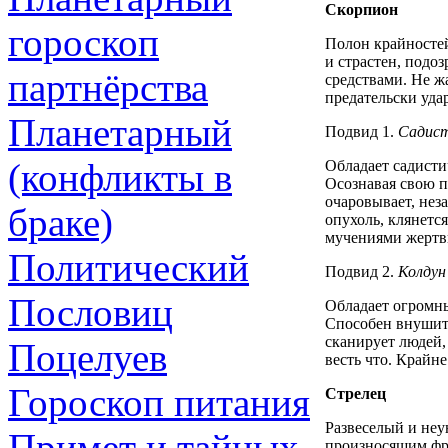
Скорпион
гороскоп
Полон крайностей
и страстен, подо
партнёрства
средствами. Не жа
предательски удар
Планетарный
Подвид 1.
Садис
(конфликты в
Обладает садисти
Осознавая свою п
очаровывает, нез
браке)
опухоль, клянется
мучениями жертв
Политический
Подвид 2.
Колдун
Пословиц
Обладает огромны
Способен внушить
сканирует людей, 
Поцелуев
весть что. Крайне
Гороскоп питания
Стрелец
Развеселый и не
Примет и тайных
произносящим фра