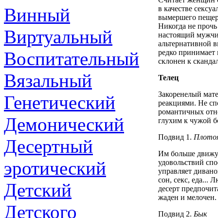
Винный
в качестве сексу
вымершего пещерн
Никогда не прочь 
Виртуальный
настоящий мужчин
альтернативной в
Воспитательный
редко принимает 
склонен к сканда
Вязальный
Телец
Закоренелый мат
Генетический
реакциями. Не с
романтичных отно
Демонический
глухим к чужой б
Подвид 1.
Плотоя
Десертный
Им больше движут
эротический
удовольствий спо
управляет дивано
сон, секс, еда...
Детский
десерт предпочит
жаден и мелочен.
Детского
Подвид 2.
Бык