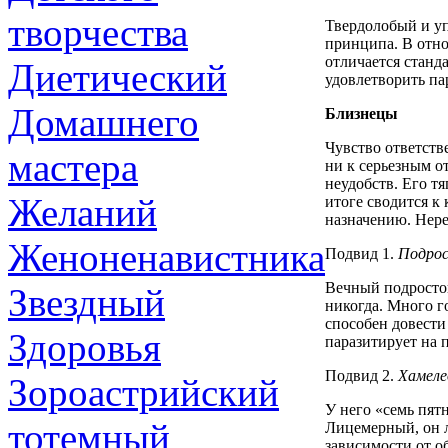
творчества
Твердолобый и уп
принципа. В отно
отличается станд
Диетический
удовлетворить па
Домашнего
Близнецы
Чувство ответств
мастера
ни к серьезным о
неудобств. Его т
Желаний
итоге сводится к
назначению. Нере
Женоненавистника
Подвид 1.
Подро
Вечный подросток
Звездный
никогда. Много го
способен довести
Здоровья
паразитирует на 
Подвид 2.
Хамеле
Зороастрийский
У него «семь пятн
тотемный
Лицемерный, он л
зависимости от о