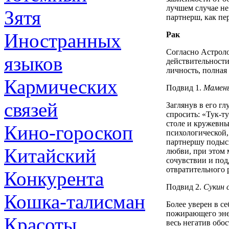
лучшем случае не
Зятя
партнерш, как пе
Иностранных
Рак
Согласно Астрол
языков
действительности
личность, полная
Кармических
Подвид 1.
Мамень
связей
Заглянув в его г
спросить: «Тук-ту
столе и кружевны
Кино-гороскоп
психологической,
партнершу подыск
Китайский
любви, при этом 
сочувствии и под
отвратительного 
Конкурента
Подвид 2.
Сукин 
Кошка-талисман
Более уверен в се
пожирающего энер
Красоты
весь негатив обо