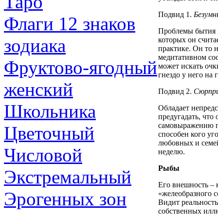
Таро
Подвид 1.
Безумн
Флаги 12 знаков
Проблемы бытия в
зодиака
которых он счита
практике. Он то 
медитативном сост
Фруктово-ягодный
может искать очки
гнездо у него на г
женский
Подвид 2.
Сюрпр
Школьника
Обладает непредс
предугадать, что
самовыражению гр
Цветочный
способен кого уго
любовных и семей
Числовой
неделю.
Рыбы
Экстремальный
Его внешность – 
Эрогенных зон
«желеобразного с
Видит реальность
собственных илл