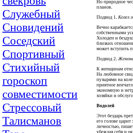
свекровь
Но природное чес
планов.
Служебный
Подвид 1.
Козел 
Сновидений
Вечно карабкается
собственными уси
Соседский
Холоден и бездуш
близких отношени
может вступить п
Спортивный
Подвид 2.
Женон
Стихийный
К женщинам отно
На любовное свид
гороскоп
пузырями на коле
приятное впечатл
совместимости
экономную и нетр
хозяйки и обслуг
Стрессовый
Водолей
Этот бездарь пре
Талисманов
его голове царит
личностью, пишет
убеждая себя и о