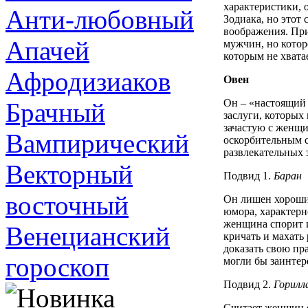
характеристики, 
Анти-любовный
Зодиака, но этот
воображения. При
Апачей
мужчин, но котор
которым не хвата
Афродизиаков
Овен
Он – «настоящий 
Брачный
заслуги, которых
зачастую с женщи
Вампирический
оскорбительным с
развлекательных з
Векторный
Подвид 1.
Баран
восточный
Он лишен хороших
юмора, характерн
женщина спорит и
Венецианский
кричать и махать 
доказать свою пр
гороскоп
могли бы заинтер
Подвид 2.
Горилл
Считает женщин с