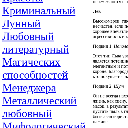
перемежаются с п
Криминальный
Лев
Лунный
Высокомерен, тще
несчастен, если 
хорошее впечатле
Любовный
агрессивность и 
литературный
Подвид 1.
Наполе
Этот тип Льва ув
Магических
является потенци
элегантным и пот
способностей
короне. Благород
кто покушается н
Менеджера
Подвид 2.
Шут
Он не всегда нах
Металлический
жизнь, как сцену,
масок, в результа
любовный
пустить пыль в гл
быть авантюрист
наживе.
Мифологический