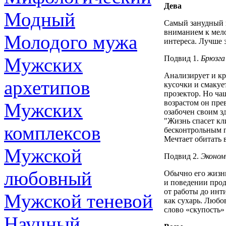
Дева
Модный
Самый занудный 
вниманием к мело
Молодого мужа
интереса. Лучше 
Мужских
Подвид 1.
Брюзга
Анализирует и кр
архетипов
кусочки и смакуе
прозектор. Но ча
возрастом он пре
Мужских
озабочен своим зд
"Жизнь спасет кл
комплексов
бесконтрольным п
Мечтает обитать 
Мужской
Подвид 2.
Эконо
любовный
Обычно его жизнь
и поведении прод
от работы до инт
Мужской теневой
как сухарь. Любо
слово «скупость» 
Научный