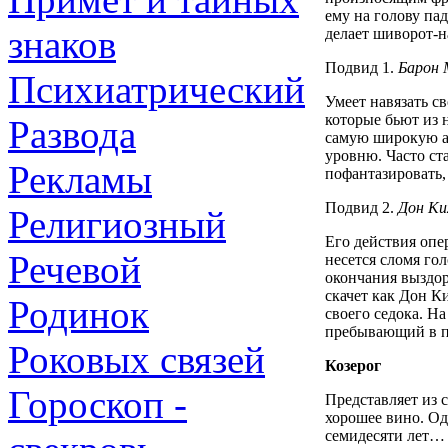
ему на голову па
знаков
делает шиворот-н
Подвид 1.
Барон 
Психиатрический
Умеет навязать с
которые бьют из 
Развода
самую широкую а
уровню. Часто ст
Рекламы
пофантазировать,
Подвид 2.
Дон К
Религиозный
Его действия опе
Речевой
несется сломя го
окончания выздор
скачет как Дон К
Родинок
своего седока. Н
пребывающий в по
Роковых связей
Козерог
Гороскоп -
Представляет из с
хорошее вино. Од
семидесяти лет… 