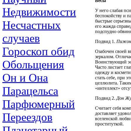
Весы
Недвижимости
У него слабая пс
беспокойству и п
быстрые серьезны
Несчастных
его жажда справе
подспудно обвин
случаев
Подвид 1.
Пижо
Гороскоп обид
Озабочен своей в
зеркалом. Отлич
Обольщения
Воинствующий эст
Часто листает г
одежду и космети
Он и Она
стать себе, при э
целлюлита. Таким
Парацельса
«интеллект» отсут
Подвид 2.
Дон Ж
Парфюмерный
Считает себя ком
Переездов
доставляет удово
вселенской любви,
проституткой.
Планетарный