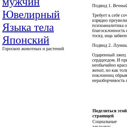
мужчин
Подвид 1.
Вечный
Ювелирный
Требует к себе с
изрядно преувели
Языка тела
психоаналитика о
благосклонность 
тоску, ища забве
Японский
Подвид 2.
Лгуни
Гороскоп животных и растений
Одаренный лжец 
сердцеедом. И пр
необычайно краси
женат, но как тол
поклонниц обрывк
неразборчивость с
Поделиться этой
страницей
Социальные
закладки: