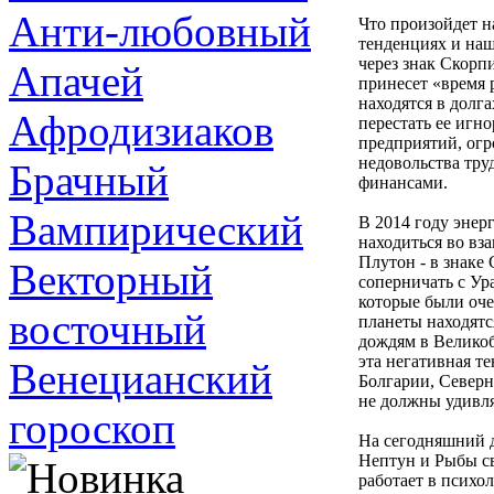
Анти-любовный
Что произойдет н
тенденциях и наш
через знак Скорп
Апачей
принесет «время 
находятся в долг
Афродизиаков
перестать ее игн
предприятий, огр
недовольства тру
Брачный
финансами.
Вампирический
В 2014 году энер
находиться во вз
Плутон - в знаке
Векторный
соперничать с Ур
которые были оче
восточный
планеты находятс
дождям в Велико
эта негативная т
Венецианский
Болгарии, Северн
не должны удивля
гороскоп
На сегодняшний д
Нептун и Рыбы св
работает в психо