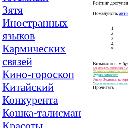
Рейтинг доступен
Зятя
Пожалуйста,
авто
Иностранных
языков
Кармических
связей
Возможно вам буд
Как наладить отношения с м
Кино-гороскоп
Фатальное влияние восьмого
Аудио гороскоп
Знаки Зодиака, котор
Китайский
Уход за ногтями по лунному
Прочитать
Конкурента
Кошка-талисман
Красоты