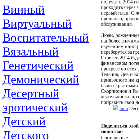
получат в 2014 г
Винный
проходить через з
первый план. С л
прошлого, произ
Виртуальный
обслуживания.
Воспитательный
Люди, рожденные
наиболее значимы
изучением иностр
Вязальный
переберутся за гр
Стрелец 2014 буде
Генетический
финансовом потен
прогресс во всех 
Тельцов, Дев и К
Демонический
привычного им кр
были скрытными с
Десертный
Скорпионов и Рыб
деятельности, по
поправить свои д
эротический
luna
Dece
Детский
Поделиться этой
Детского
новостью
Социальные