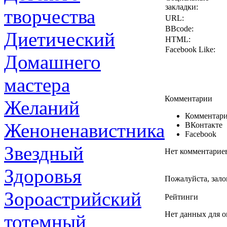
закладки:
творчества
URL:
BBcode:
Диетический
HTML:
Facebook Like:
Домашнего
мастера
Комментарии
Желаний
Комментари
Женоненавистника
ВКонтакте
Facebook
Звездный
Нет комментарие
Здоровья
Пожалуйста, зало
Зороастрийский
Рейтинги
Нет данных для о
тотемный