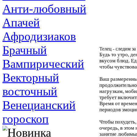
Анти-любовный
Апачей
Афродизиаков
Брачный
Телец - следим з
Будь то утро, д
Вампирический
вкусом блюд. Ед
чтобы чувствова
Векторный
Ваш размеренный
продолжительно
восточный
нагрузкам, моб
требует включит
Венецианский
Время от времен
периодов эмоцио
гороскоп
Чтобы похудеть,
очередь, в этом
занятие любимым