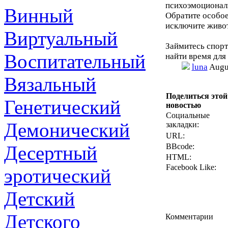
психоэмоционал
Винный
Обратите особое
исключите живот
Виртуальный
Займитесь спорт
Воспитательный
найти время для
luna
Augus
Вязальный
Поделиться этой
Генетический
новостью
Социальные
Демонический
закладки:
URL:
Десертный
BBcode:
HTML:
Facebook Like:
эротический
Детский
Детского
Комментарии