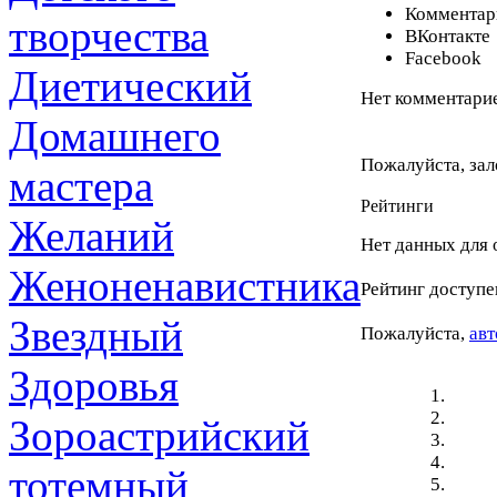
Комментари
творчества
ВКонтакте
Facebook
Диетический
Нет комментарие
Домашнего
Пожалуйста, зал
мастера
Рейтинги
Желаний
Нет данных для 
Женоненавистника
Рейтинг доступе
Звездный
Пожалуйста,
авт
Здоровья
Зороастрийский
тотемный