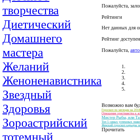
Пожалуйста, зало
творчества
Рейтинги
Диетический
Нет данных для о
Домашнего
Рейтинг доступен
мастера
Пожалуйста,
авто
Желаний
Женоненавистника
Звездный
Здоровья
Возможно вам буд
Гороскоп по месяцам на 2018
Отношение христианства к а
Мистер Рыбы, или Та
Зороастрийский
Топ 5 самых успешных знако
Женский гороскоп карьеры н
Прочитать
тотемный