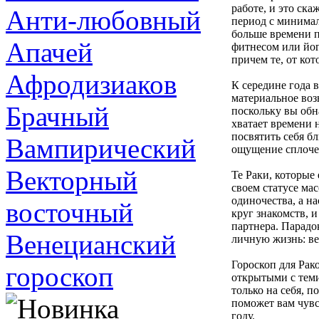
работе, и это ск
Анти-любовный
период с минимал
больше времени п
Апачей
фитнесом или йо
причем те, от ко
Афродизиаков
К середине года 
материальное воз
Брачный
поскольку вы обн
хватает времени 
посвятить себя б
Вампирический
ощущение сплоче
Векторный
Те Раки, которые
своем статусе мас
одиночества, а н
восточный
круг знакомств, 
партнера. Парадо
Венецианский
личную жизнь: ве
Гороскоп для Рак
гороскоп
открытыми с теми
только на себя, 
поможет вам чувс
году.