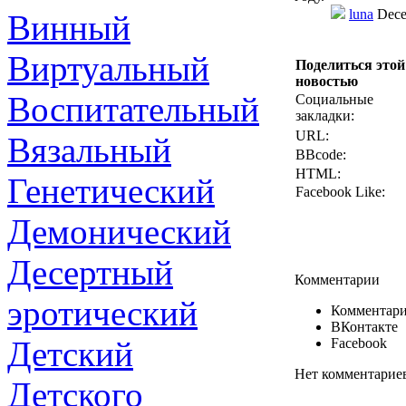
luna
Dece
Винный
Виртуальный
Поделиться этой
новостью
Воспитательный
Социальные
закладки:
URL:
Вязальный
BBcode:
HTML:
Генетический
Facebook Like:
Демонический
Десертный
Комментарии
эротический
Комментари
ВКонтакте
Детский
Facebook
Нет комментарие
Детского