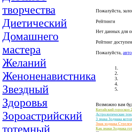
творчества
Пожалуйста, зало
Диетический
Рейтинги
Нет данных для о
Домашнего
Рейтинг доступен
мастера
Пожалуйста,
авто
Желаний
Женоненавистника
Звездный
Здоровья
Возможно вам буд
Китайский гороскоп 
Зороастрийский
Астрологические тенд
3 знака Зодиака кото
Знак зодиака Стрелец
тотемный
Как знаки Зодиака го