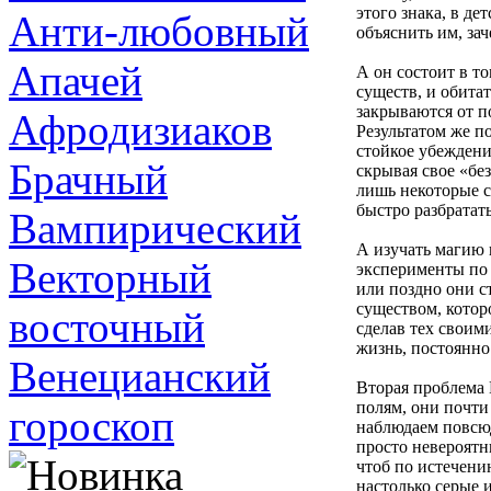
этого знака, в де
Анти-любовный
объяснить им, за
Апачей
А он состоит в т
существ, и обита
закрываются от п
Афродизиаков
Результатом же п
стойкое убеждени
Брачный
скрывая свое «бе
лишь некоторые с
быстро разбратать
Вампирический
А изучать магию 
Векторный
эксперименты по 
или поздно они с
существом, которо
восточный
сделав тех своим
жизнь, постоянно
Венецианский
Вторая проблема
полям, они почти
гороскоп
наблюдаем повсюд
просто невероятн
чтоб по истечени
настолько серые 