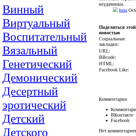
неудачники.
Винный
luna
Oct
Виртуальный
Поделиться этой
Воспитательный
новостью
Социальные
закладки:
Вязальный
URL:
BBcode:
Генетический
HTML:
Facebook Like:
Демонический
Десертный
Комментарии
эротический
Комментари
Детский
ВКонтакте
Facebook
Детского
Нет комментарие