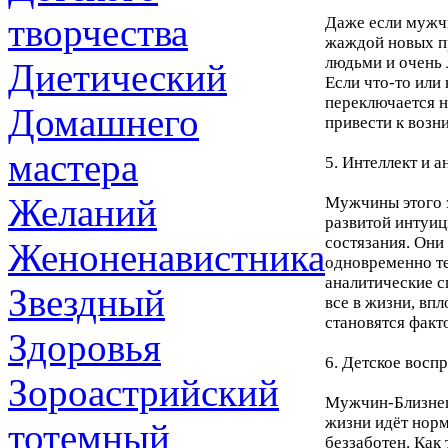
творчества
Даже если мужчи
жаждой новых п
людьми и очень 
Диетический
Если что-то или 
переключается н
Домашнего
привести к возн
мастера
5. Интеллект и 
Желаний
Мужчины этого 
развитой интуиц
состязания. Они
Женоненавистника
одновременно те
аналитические с
Звездный
все в жизни, впл
становятся факт
Здоровья
6. Детское восп
Зороастрийский
Мужчин-Близнецо
жизни идёт норм
тотемный
беззаботен. Как