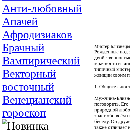
Анти-любовный
Апачей
Афродизиаков
Брачный
Мистер Близнецы
Рожденные под 
Вампирический
двойственностью
мрачности и таи
типичный мистер
Векторный
женщин своим п
восточный
1. Общительнос
Венецианский
Мужчина-Близне
поговорить. Его
гороскоп
природной любоз
знает обо всём 
беседу. Он друж
также отличает 