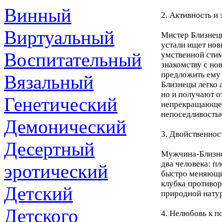
Винный
2. Активность и
Виртуальный
Мистер Близнецы
устали ищет нов
Воспитательный
умственной стим
знакомству с но
предложить ему 
Вязальный
Близнецы легко 
но и получают о
Генетический
непрекращающее
непоседливость
Демонический
3. Двойственнос
Десертный
Мужчина-Близнец
два человека: пл
эротический
быстро меняющи
клубка противор
Детский
природной натур
Детского
4. Нелюбовь к п