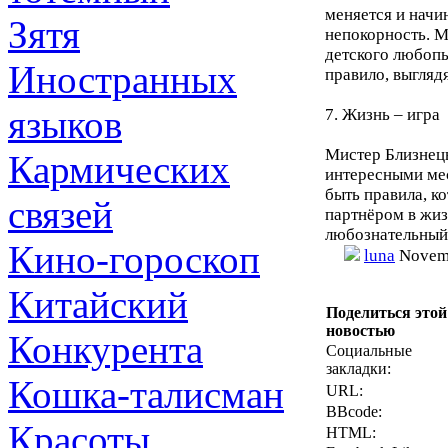
меняется и начи
Зятя
непокорность. 
детского любопы
Иностранных
правило, выгляд
языков
7. Жизнь – игра
Мистер Близнецы
Кармических
интересными мес
быть правила, к
связей
партнёром в жиз
любознательный 
Кино-гороскоп
luna
Novemb
Китайский
Поделиться этой
новостью
Конкурента
Социальные
закладки:
Кошка-талисман
URL:
BBcode:
Красоты
HTML: