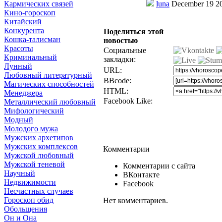
Кармических связей
luna
December 19 2
Кино-гороскоп
Китайский
Конкурента
Поделиться этой
Кошка-талисман
новостью
Красоты
Социальные
Криминальный
закладки:
Лунный
URL:
Любовный литературный
BBcode:
Магических способностей
HTML:
Менеджера
Facebook Like:
Металлический любовный
Мифологический
Модный
Молодого мужа
Мужских архетипов
Мужских комплексов
Комментарии
Мужской любовный
Мужской теневой
Комментарии с сайта
Научный
ВКонтакте
Недвижимости
Facebook
Несчастных случаев
Гороскоп обид
Нет комментариев.
Обольщения
Он и Она