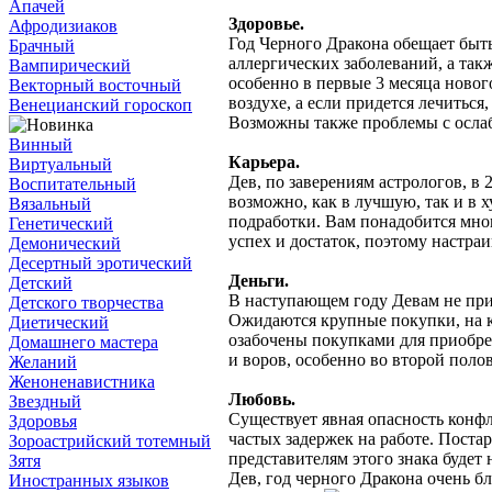
Апачей
Здоровье.
Афродизиаков
Год Черного Дракона обещает быть
Брачный
аллергических заболеваний, а та
Вампирический
особенно в первые 3 месяца новог
Векторный восточный
воздухе, а если придется лечитьс
Венецианский гороскоп
Возможны также проблемы с осла
Винный
Карьера.
Виртуальный
Дев, по заверениям астрологов, в 
Воспитательный
возможно, как в лучшую, так и в 
Вязальный
подработки. Вам понадобится мног
Генетический
успех и достаток, поэтому настра
Демонический
Десертный эротический
Деньги.
Детский
В наступающем году Девам не при
Детского творчества
Ожидаются крупные покупки, на ко
Диетический
озабочены покупками для приобре
Домашнего мастера
и воров, особенно во второй полов
Желаний
Женоненавистника
Любовь.
Звездный
Существует явная опасность конф
Здоровья
частых задержек на работе. Поста
Зороастрийский тотемный
представителям этого знака будет
Зятя
Дев, год черного Дракона очень 
Иностранных языков