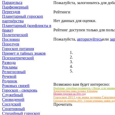
Парацельса
Пожалуйста, залогиньтесь для доб
Парфюмерный
Переездов
Рейтинги
Планетарный гороскоп
Нет данных для оценки.
партнёрства
Планетарный (конфликты в
Рейтинг доступен только для поль
браке)
Политический
Пожалуйста,
авторизуйтесь
или
за
Пословиц
Поцелуев
Гороскоп питания
Примет и тайных знаков
Психиатрический
Развода
Рекламы
Религиозный
Речевой
Родинок
Возможно вам будет интересно:
Роковых связей
Проблемы, способные возникнуть у Весов, и их решени
Гороскоп - свекровь
Характеристика знака зодиака: Близнецы
Шопинг-гороскоп на 2015 год
Служебный
Гороскоп 2013 для знака зодиака Скорпио
Сновидений
Гороскоп на сентябрь 2011. Стихии огненных знаков зод
Соседский
Прочитать
Спортивный
Стихийный гороскоп