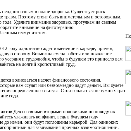
 неоднозначным в плане здоровья. Существует риск
кже травм. Поэтому стоит быть внимательным и осторожным,
о года. Уделите внимание здоровью, прогулкам на свежем
я, обратите внимание на фитотерапию.
бленным иммунитетом.
По
2012 году однозначно ждет изменение в карьере, причем,
худшую сторону. Возможна смена работы или появление
о усердия и трудолюбия, чтобы в будущем это принесло вам
ивайтесь на долгий кропотливый труд.
дется волноваться насчет финансового состояния.
торые вам ссудят или безвозмездно дадут деньги. Вы будете
тения определенного статуса. Стоит опасаться ненужных трат
ине года.
ликтов Дев со своими вторыми половиками по поводу их
райтесь улаживать конфликт, ведь в будущем году
 не до измен, они будут поглощены карьерой. Для одиноких
благоприятный для завязывания прочных взаимоотношений.