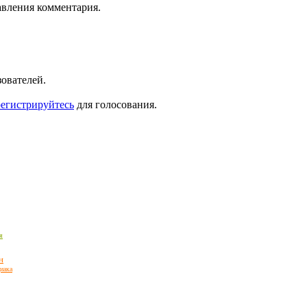
авления комментария.
зователей.
регистрируйтесь
для голосования.
я
н
иака