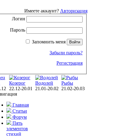
Имеете аккаунт?
Авторизация
Логин
Пароль
Запомнить меня
Забыли пароль?
Регистрация
ц
Козерог
Водолей
Рыбы
.12
22.12-20.01
21.01-20.02
21.02-20.03
вигация
Главная
Статьи
Форум
Пять
элементов
стихий