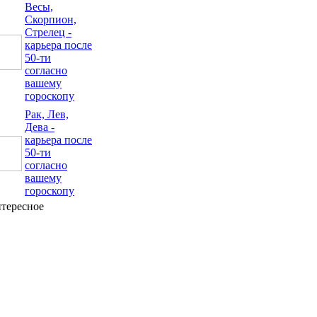
Весы,
Скорпион,
Стрелец -
карьера после
50-ти
согласно
вашему
гороскопу
Рак, Лев,
Дева -
карьера после
50-ти
согласно
вашему
гороскопу
тересное