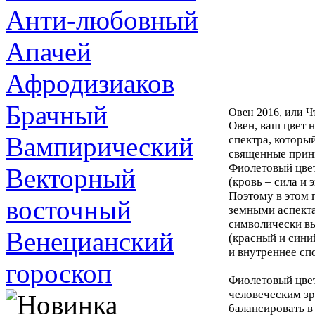
Анти-любовный
Апачей
Афродизиаков
Брачный
Овен 2016, или Ч
Овен, ваш цвет 
Вампирический
спектра, которы
священные принц
Фиолетовый цвет
Векторный
(кровь – сила и 
Поэтому в этом 
восточный
земными аспекта
символически в
Венецианский
(красный и сини
и внутреннее сп
гороскоп
Фиолетовый цвет
человеческим зр
балансировать в