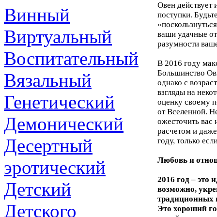
Овен действует
Винный
поступки. Будьт
«поскользнуться
Виртуальный
ваши удачные от
разумности ваш
Воспитательный
В 2016 году мак
Большинство Ов
Вязальный
однако с возрас
взгляды на неко
Генетический
оценку своему п
от Вселенной. 
Демонический
ожесточить вас 
расчетом и даже
Десертный
году, только ес
Любовь и отно
эротический
2016 год – это
Детский
возможно, укр
традиционных ц
Детского
Это хороший го