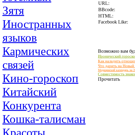
URL:
Зятя
BBcode:
HTML:
Иностранных
Facebook Like:
языков
Кармических
Возможно вам буд
Иронический гороско
связей
Как наладить отноше
Что дарить на Новый 
Медицинский календарь на 2
Кино-гороскоп
Совместимость знако
Прочитать
Китайский
Конкурента
Кошка-талисман
Красоты