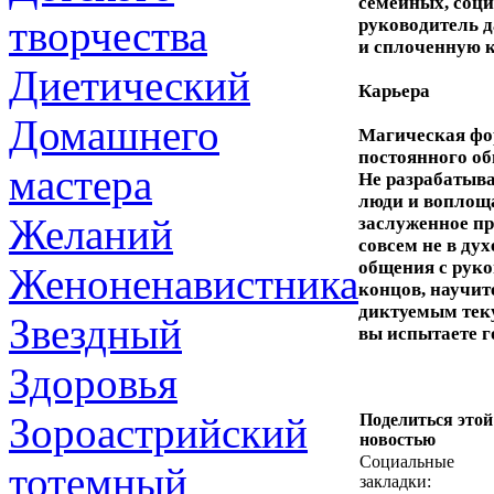
семейных, соци
творчества
руководитель д
и сплоченную 
Диетический
Карьера
Домашнего
Магическая фор
постоянного об
мастера
Не разрабатыва
люди и воплощ
Желаний
заслуженное пр
совсем не в ду
общения с руко
Женоненавистника
концов, научит
диктуемым теку
Звездный
вы испытаете г
Здоровья
Зороастрийский
Поделиться этой
новостью
Социальные
тотемный
закладки: