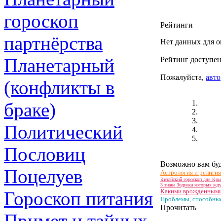
гороскоп
Рейтинги
партнёрства
Нет данных для о
Планетарный
Рейтинг доступен
Пожалуйста,
авто
(конфликты в
браке)
Политический
Пословиц
Возможно вам буд
Поцелуев
Астрология и религия
Китайский гороскоп для Кры
3 знака Зодиака которых жд
Какими врожденными 
Гороскоп питания
Проблемы, способные
Прочитать
Примет и тайных