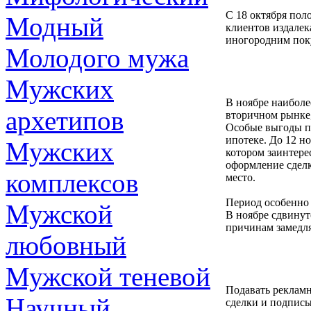
С 18 октября пол
Модный
клиентов издалек
иногородним пок
Молодого мужа
Мужских
В ноябре наиболе
архетипов
вторичном рынке,
Особые выгоды п
ипотеке. До 12 но
Мужских
котором заинтере
оформление сделк
комплексов
место.
Период особенно 
Мужской
В ноябре сдвинут
причинам замедля
любовный
Мужской теневой
Подавать рекламн
Научный
сделки и подписыв