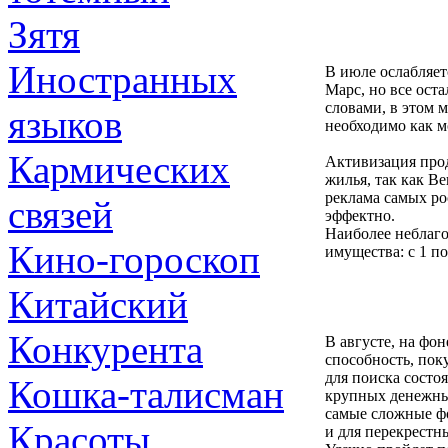
Зятя
Иностранных
В июле ослабляет
Марс, но все ост
словами, в этом 
языков
необходимо как м
Кармических
Активизация прод
жилья, так как В
реклама самых ро
связей
эффектно.
Наиболее неблаг
Кино-гороскоп
имущества: с 1 по
Китайский
Конкурента
В августе, на фо
способность, по
для поиска состо
Кошка-талисман
крупных денежны
самые сложные ф
Красоты
и для перекрестн