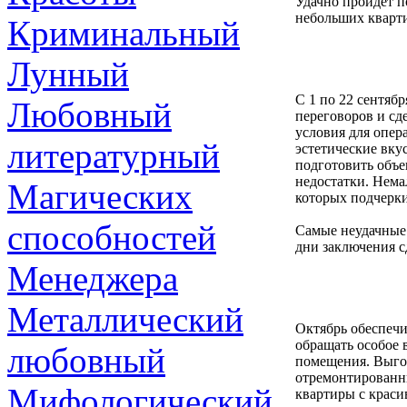
Удачно пройдет п
небольших кварт
Криминальный
Лунный
С 1 по 22 сентяб
Любовный
переговоров и сд
условия для опер
литературный
эстетические вку
подготовить объе
недостатки. Нема
Магических
которых подчерки
способностей
Самые неудачные
дни заключения сд
Менеджера
Металлический
Октябрь обеспечи
обращать особое 
любовный
помещения. Выгод
отремонтированны
Мифологический
квартиры с крас