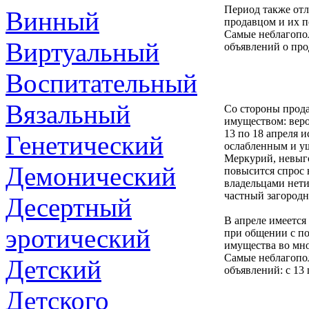
Период также от
Винный
продавцом и их п
Самые неблагопо
Виртуальный
объявлений о прод
Воспитательный
Вязальный
Со стороны прод
имуществом: веро
13 по 18 апреля 
Генетический
ослабленным и ущ
Меркурий, невыго
Демонический
повысится спрос 
владельцами нети
частный загород
Десертный
В апреле имеется
эротический
при общении с п
имущества во мно
Самые неблагопо
Детский
объявлений: с 13 
Детского