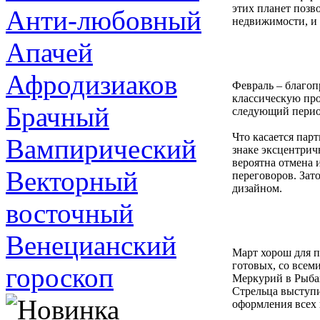
этих планет позв
Анти-любовный
недвижимости, и 
Апачей
Афродизиаков
Февраль – благоп
классическую пр
Брачный
следующий перио
Что касается пар
Вампирический
знаке эксцентрич
вероятна отмена 
Векторный
переговоров. Зат
дизайном.
восточный
Венецианский
Март хорош для 
готовых, со всем
гороскоп
Меркурий в Рыбах
Стрельца выступи
оформления всех 