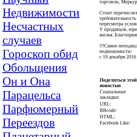
торговли, Меркур
Недвижимости
Стоит перечислит
требовательность
Несчастных
пересмотра услов
У продавцов, юри
жилья. Благоприя
случаев
!!!Самое неподхо
Гороскоп обид
недвижимости:
с 19 декабря 2016
Обольщения
Он и Она
Поделиться этой
новостью
Парацельса
Социальные
закладки:
URL:
Парфюмерный
BBcode:
HTML:
Переездов
Facebook Like:
Планетарный