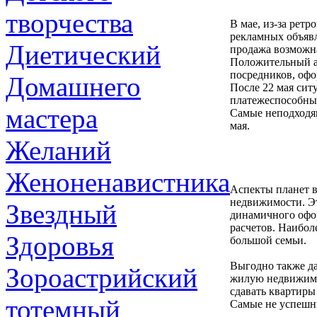
творчества
В мае, из-за рет
рекламных объяв
Диетический
продажа возможна
Положительный ас
посредников, оф
Домашнего
После 22 мая сит
платежеспособны
мастера
Самые неподходящ
мая.
Желаний
Женоненавистника
Аспекты планет в
недвижимости. Эт
Звездный
динамичного офо
расчетов. Наибо
Здоровья
большой семьи.
Выгодно также да
Зороастрийский
жилую недвижимос
сдавать квартиры
тотемный
Самые не успешны