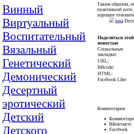
Таким образом, н
Винный
позитивной ноте.
хорошие отношени
Виртуальный
luna
Dece
Воспитательный
Поделиться этой
новостью
Вязальный
Социальные
закладки:
Генетический
URL:
BBcode:
Демонический
HTML:
Facebook Like:
Десертный
эротический
Комментарии
Детский
Комментари
ВКонтакте
Детского
Facebook