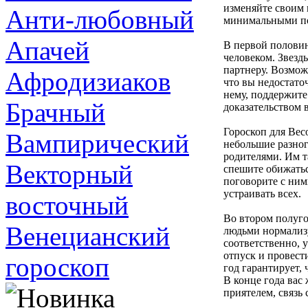
изменяйте своим 
Анти-любовный
минимальными п
Апачей
В первой полови
человеком. Звезд
партнеру. Возможн
Афродизиаков
что вы недостато
нему, поддержите
Брачный
доказательством 
Гороскоп для Вес
Вампирический
небольшие разног
родителями. Им т
Векторный
спешите обижатьс
поговорите с ним
устраивать всех.
восточный
Во втором полуго
Венецианский
людьми нормализ
соответственно, 
отпуск и провест
гороскоп
год гарантирует,
В конце года вас
приятелем, связь