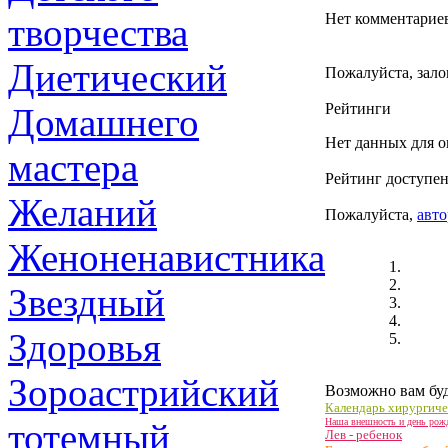
Нет комментарие
творчества
Диетический
Пожалуйста, зало
Рейтинги
Домашнего
Нет данных для о
мастера
Рейтинг доступен
Желаний
Пожалуйста,
авто
Женоненавистника
Звездный
Здоровья
Зороастрийский
Возможно вам буд
Календарь хирургиче
тотемный
Наша внешность и день рож
Лев - ребенок