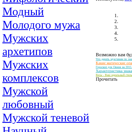
Модный
Молодого мужа
Мужских
архетипов
Возможно вам буд
Что дарить мужчинам по зна
Мужских
Какие магические оп
Гороскоп для Овнов на 2015
Характеристика знака
комплексов
Весы - Ваш идеальный стил
Прочитать
Мужской
любовный
Мужской теневой
Научный