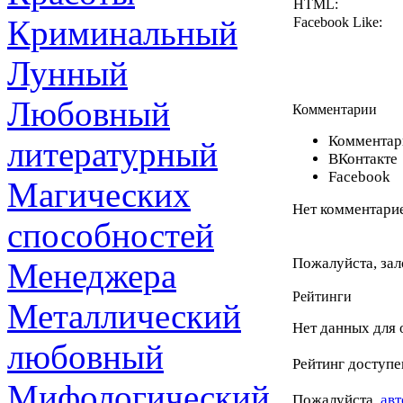
HTML:
Криминальный
Facebook Like:
Лунный
Любовный
Комментарии
Комментари
литературный
ВКонтакте
Facebook
Магических
Нет комментарие
способностей
Пожалуйста, зал
Менеджера
Рейтинги
Металлический
Нет данных для 
любовный
Рейтинг доступе
Мифологический
Пожалуйста,
авт