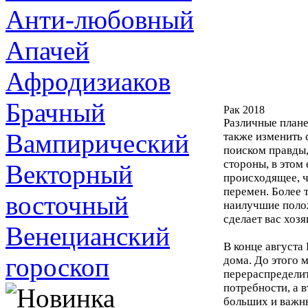
Анти-любовный
Апачей
Афродизиаков
Брачный
Рак 2018
Различные планет
Вампирический
также изменить 
поиском правды,
стороны, в этом
Векторный
происходящее, 
перемен. Более 
восточный
наилучшие поло
сделает вас хоз
Венецианский
В конце августа
гороскоп
дома. До этого 
перераспредели
потребности, а 
больших и важны