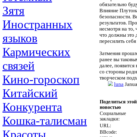
обязательно буд
Зятя
Влияние Плутона
безопасности. В
Иностранных
результатов. Пр
несмотря на то,
языков
что должны это 
пересилить себя
Кармических
Затмения прошло
ранее вы таковы
связей
далее, появится
со стороны родн
Кино-гороскоп
творческом под
luna
Janua
Китайский
Поделиться этой
Конкурента
новостью
Социальные
Кошка-талисман
закладки:
URL:
Красоты
BBcode: