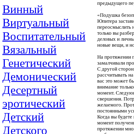
предыдущего пе
Винный
«Подушка безопа
Виртуальный
Юпитера застав
переосмыслить н
Воспитательный
только вы разбе
деловых и личны
новые вещи, и н
Вязальный
На протяжении п
Генетический
замалчивали про
С другой сторон
Демонический
рассчитывать на
вас это может б
Десертный
внимание только
момент. Следующ
свершения. Потр
эротический
желаемого. Про
постоянными уси
Детский
Когда вы будете
момент получени
Детского
протяжении мног