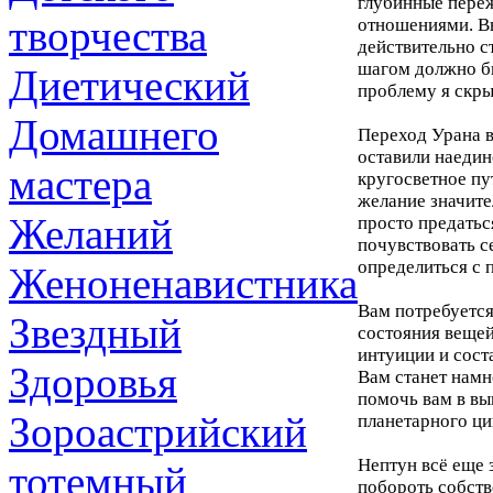
глубинные переж
творчества
отношениями. Вы
действительно с
шагом должно бы
Диетический
проблему я скры
Домашнего
Переход Урана в
оставили наедин
мастера
кругосветное пу
желание значите
Желаний
просто предатьс
почувствовать с
определиться с
Женоненавистника
Вам потребуется
Звездный
состояния вещей
интуиции и сост
Здоровья
Вам станет намн
помочь вам в вы
Зороастрийский
планетарного ци
Нептун всё еще 
тотемный
побороть собств