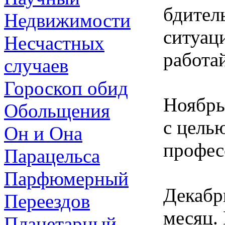
бдител
Недвижимости
ситуац
Несчастных
работай
случаев
Гороскоп обид
Ноябрь
Обольщения
с цель
Он и Она
профес
Парацельса
Парфюмерный
Декабр
Переездов
месяц. 
Планетарный