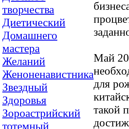
бизнес
творчества
процвет
Диетический
заданн
Домашнего
мастера
Май 20
Желаний
необхо
Женоненавистника
для ро
Звездный
китайс
Здоровья
такой 
Зороастрийский
достиж
тотемный