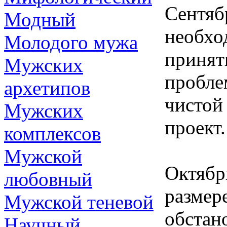
Сентяб
Модный
необхо
Молодого мужа
принять
Мужских
пробле
архетипов
чистой
Мужских
проект.
комплексов
Мужской
Октябр
любовный
размер
Мужской теневой
обстан
Научный