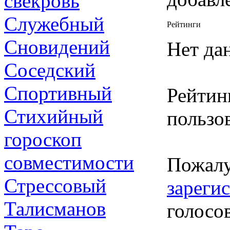
свекровь
Служебный
Рейтинги
Сновидений
Нет да
Соседский
Спортивный
Рейтин
Стихийный
пользов
гороскоп
совместимости
Пожалу
Стрессовый
зареги
Талисманов
голосо