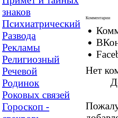
знаков
Комментарии
Психиатрический
Комм
Развода
ВКон
Рекламы
Face
Религиозный
Нет ко
Речевой
Д
Родинок
Роковых связей
Пожалу
Гороскоп -
добавл