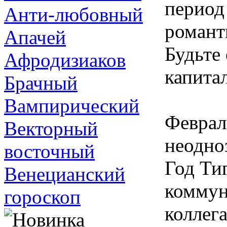
период
Анти-любовный
романт
Апачей
Будьте
Афродизиаков
капита
Брачный
Вампирический
Феврал
Векторный
неодно
восточный
Год Ти
Венецианский
коммун
гороскоп
коллег