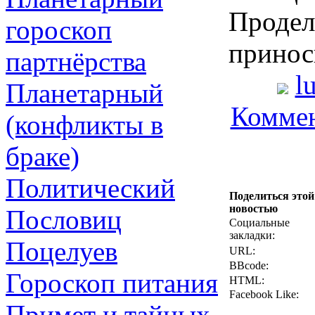
Продел
гороскоп
принос
партнёрства
l
Планетарный
Коммен
(конфликты в
браке)
Политический
Поделиться этой
новостью
Пословиц
Социальные
закладки:
Поцелуев
URL:
BBcode:
Гороскоп питания
HTML:
Facebook Like:
Примет и тайных