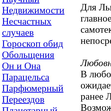
Для Ль
Недвижимости
главное
Несчастных
самотек
случаев
непоср
Гороскоп обид
Обольщения
Любовн
Он и Она
В любо
Парацельса
ожидает
Парфюмерный
ранее 
Переездов
Возмож
Планетарный