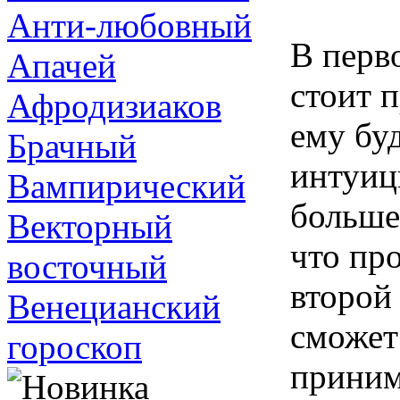
Анти-любовный
В перв
Апачей
стоит 
Афродизиаков
ему бу
Брачный
интуиц
Вампирический
больше
Векторный
что пр
восточный
второй
Венецианский
сможет
гороскоп
приним