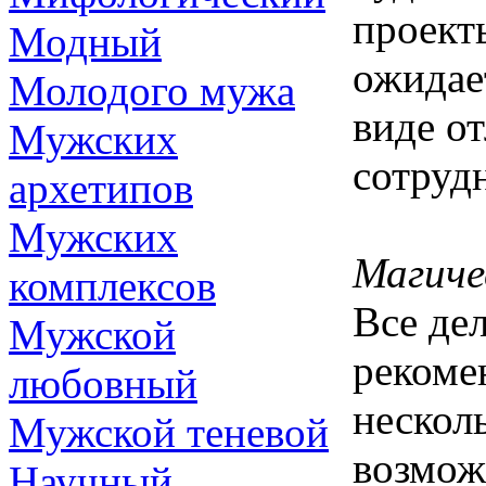
проект
Модный
ожидае
Молодого мужа
виде о
Мужских
сотруд
архетипов
Мужских
Магиче
комплексов
Все дел
Мужской
рекоме
любовный
нескол
Мужской теневой
возмож
Научный