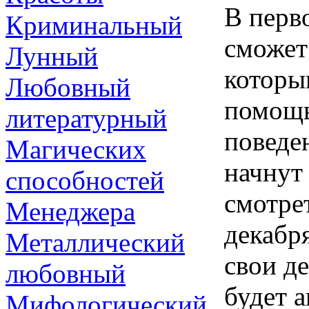
В перв
Криминальный
сможет
Лунный
которы
Любовный
помощь
литературный
поведе
Магических
начнут
способностей
смотрет
Менеджера
декабр
Металлический
свои де
любовный
будет 
Мифологический