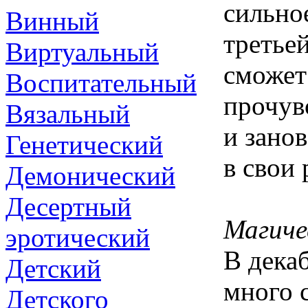
сильно
Винный
третье
Виртуальный
сможет
Воспитательный
прочув
Вязальный
и зано
Генетический
в свои 
Демонический
Десертный
Магиче
эротический
В дека
Детский
много с
Детского