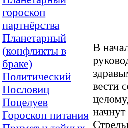
гороскоп
партнёрства
Планетарный
В нача
(конфликты в
руково
браке)
здравы
Политический
вести 
Пословиц
целому
Поцелуев
начнут 
Гороскоп питания
Стрельц
Примет и тайных