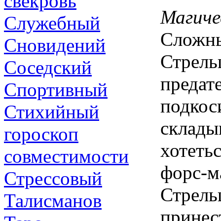
свекровь
Магиче
Служебный
Сложны
Сновидений
Стрель
Соседский
предат
Спортивный
подкос
Стихийный
складыв
гороскоп
хотеть
совместимости
форс-м
Стрессовый
Стрель
Талисманов
принест