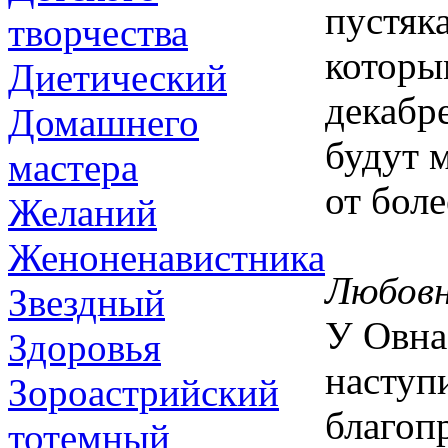
пустяка
творчества
которы
Диетический
декабр
Домашнего
будут м
мастера
от бол
Желаний
Женоненавистника
Любовн
Звездный
У Овна
Здоровья
наступ
Зороастрийский
благоп
тотемный