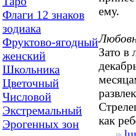
Таро
ему.
Флаги 12 знаков
зодиака
Любовн
Фруктово-ягодный
Зато в
женский
декабр
Школьника
месяца
Цветочный
развле
Числовой
Стреле
Экстремальный
как реб
Эрогенных зон
lu