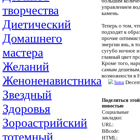
большим количес
творчества
управлением вод
камень.
Диетический
Теперь о том, чт
подходят к обра
Домашнего
прочие оптимис
энергии янь, в 
мастера
сугубо ночное и
главный цвет пр
Желаний
Кроме того, нар
самым дешевым, 
возможности в Н
Женоненавистника
luna
Decemb
Звездный
Поделиться этой
Здоровья
новостью
Социальные
закладки:
Зороастрийский
URL:
BBcode:
тотемный
HTML: