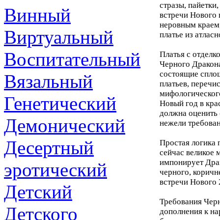
стразы, пайетки
Винный
встречи Нового 
неровным краем,
Виртуальный
платье из атлас
Воспитательный
Платья с отделк
Черного Дракона
состоящие сплошь
Вязальный
платьев, перечи
мифологического
Генетический
Новый год в кра
должна оценить 
Демонический
нежели требован
Десертный
Простая логика 
сейчас великое 
импонирует Драк
эротический
черного, коричн
встречи Нового 
Детский
Требования Черн
Детского
дополнения к на