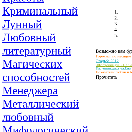
Криминальный
Лунный
Любовный
литературный
Возможно вам буд
Гороскоп по месяцам
Магических
Свадьба 2012
2012 гороскоп для СОБАКИ
Трехдневная диета для Рака
Показатели любви и б
способностей
Прочитать
Менеджера
Металлический
любовный
Мифологический