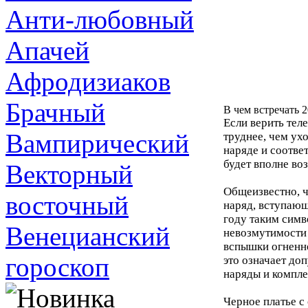
Анти-любовный
Апачей
Афродизиаков
Брачный
В чем встречать 
Если верить тел
Вампирический
труднее, чем ух
наряде и соотве
будет вполне во
Векторный
Общеизвестно, ч
восточный
наряд, вступающ
году таким симв
Венецианский
невозмутимости 
вспышки огненно
гороскоп
это означает доп
наряды и компле
Черное платье с