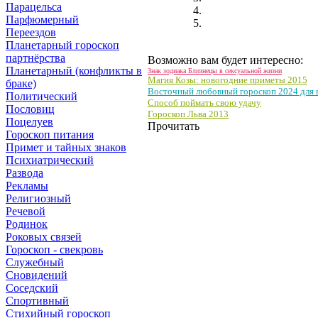
Парацельса
Парфюмерный
Переездов
Планетарный гороскоп
партнёрства
Возможно вам будет интересно:
Планетарный (конфликты в
Знак зодиака Близнецы в сексуальной жизни
Магия Козы: новогодние приметы 2015
браке)
Восточный любовный гороскоп 2024 для в
Политический
Способ поймать свою удачу
Пословиц
Гороскоп Льва 2013
Поцелуев
Прочитать
Гороскоп питания
Примет и тайных знаков
Психиатрический
Развода
Рекламы
Религиозный
Речевой
Родинок
Роковых связей
Гороскоп - свекровь
Служебный
Сновидений
Соседский
Спортивный
Стихийный гороскоп