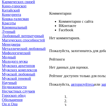
Кармических связей
Кино-гороскоп
Китайский
Комментарии
Конкурента
Кошка-талисман
Комментарии с сайта
Красоты
ВКонтакте
Криминальный
Facebook
Лунный
Любовный литературный
Нет комментариев.
Магических способностей
Менеджера
Металлический любовный
Пожалуйста, залогиньтесь для доб
Мифологический
Модный
Рейтинги
Молодого мужа
Мужских архетипов
Нет данных для оценки.
Мужских комплексов
Мужской любовный
Рейтинг доступен только для поль
Мужской теневой
Научный
Пожалуйста,
авторизуйтесь
или
за
Недвижимости
Несчастных случаев
Гороскоп обид
Обольщения
Он и Она