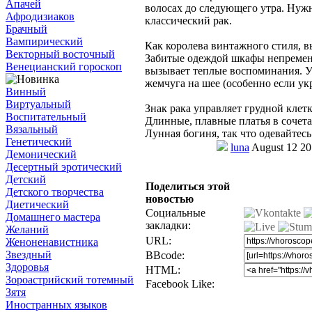
Апачей
волосах до следующего утра. Нуж
Афродизиаков
классический рак.
Брачный
Вампирический
Как королева винтажного стиля, вы
Векторный восточный
Забитые одеждой шкафы непременн
Венецианский гороскоп
вызывает теплые воспоминания. У 
жемчуга на шее (особенно если ук
Винный
Виртуальный
Знак рака управляет грудной клет
Воспитательный
Длинные, плавные платья в сочета
Вязальный
Лунная богиня, так что одевайтесь
Генетический
luna
August 12 20
Демонический
Десертный эротический
Детский
Поделиться этой
Детского творчества
новостью
Диетический
Социальные
Домашнего мастера
закладки:
Желаний
URL:
Женоненавистника
Звездный
BBcode:
Здоровья
HTML:
Зороастрийский тотемный
Facebook Like:
Зятя
Иностранных языков