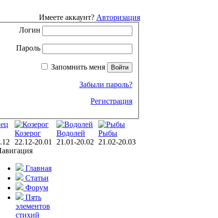
Имеете аккаунт?
Авторизация
Логин
Пароль
Запомнить меня
Забыли пароль?
Регистрация
ц
Козерог
Водолей
Рыбы
.12
22.12-20.01
21.01-20.02
21.02-20.03
Навигация
Главная
Статьи
Форум
Пять
элементов
стихий