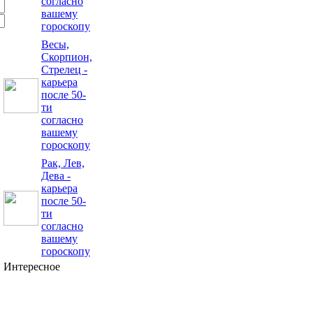
согласно
вашему
гороскопу
Весы,
Скорпион,
Стрелец -
карьера
после 50-
ти
согласно
вашему
гороскопу
Рак, Лев,
Дева -
карьера
после 50-
ти
согласно
вашему
гороскопу
Интересное