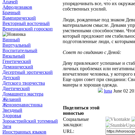
Апачей
упорядочивать все, что их окружа
Афродизиаков
собственных усилий.
Брачный
Вампирический
Люди, рожденные под знаком Дев
Векторный восточный
материальном смысле. Девами уп
Венецианский гороскоп
умственными способностями. Чтоб
который предложит им стабильнос
Винный
подготовленные люди, с которыми
Виртуальный
Воспитательный
Совет по свиданию с Девой:
Вязальный
Генетический
Деву привлекают успешные и стаб
Демонический
личных проблемах или негативных
Десертный эротический
впечатление человека, у которого в
Детский
Еще один совет при свидании: Св
Детского творчества
манеры и хорошая одежда.
Диетический
luna
June 02 20
Домашнего мастера
Желаний
Женоненавистника
Поделиться этой
Звездный
новостью
Здоровья
Социальные
Зороастрийский тотемный
закладки:
Зятя
URL:
Иностранных языков