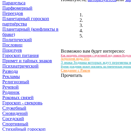
Парацельса
Парфюмерный
Переездов
Планетарный гороскоп
партнёрства
Планетарный (конфликты в
браке)
Политический
Пословиц
Поцелуев
Возможно вам будет интересно:
Гороскоп питания
Как наладить отношения с мужчиной под знаком Водол
Астрология моды 2015
Примет и тайных знаков
3 знака Зодиака которых ждут перемены в
Психиатрический
Время рождения может повлиять на генетические призна
Свидание с Раком
Развода
Прочитать
Рекламы
Религиозный
Речевой
Родинок
Роковых связей
Гороскоп - свекровь
Служебный
Сновидений
Соседский
Спортивный
Стихийный гороскоп