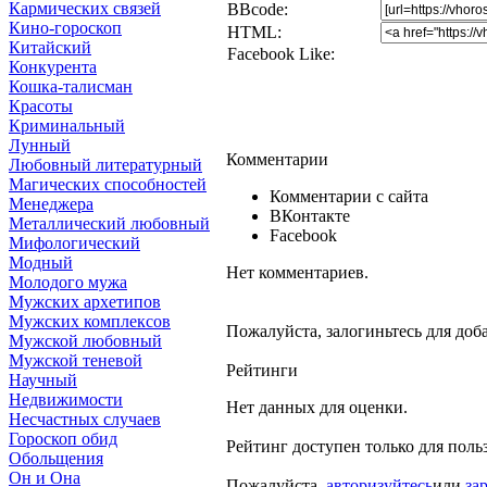
Кармических связей
BBcode:
Кино-гороскоп
HTML:
Китайский
Facebook Like:
Конкурента
Кошка-талисман
Красоты
Криминальный
Лунный
Комментарии
Любовный литературный
Магических способностей
Комментарии с сайта
Менеджера
ВКонтакте
Металлический любовный
Facebook
Мифологический
Модный
Нет комментариев.
Молодого мужа
Мужских архетипов
Мужских комплексов
Пожалуйста, залогиньтесь для доб
Мужской любовный
Мужской теневой
Рейтинги
Научный
Недвижимости
Нет данных для оценки.
Несчастных случаев
Гороскоп обид
Рейтинг доступен только для поль
Обольщения
Он и Она
Пожалуйста,
авторизуйтесь
или
за