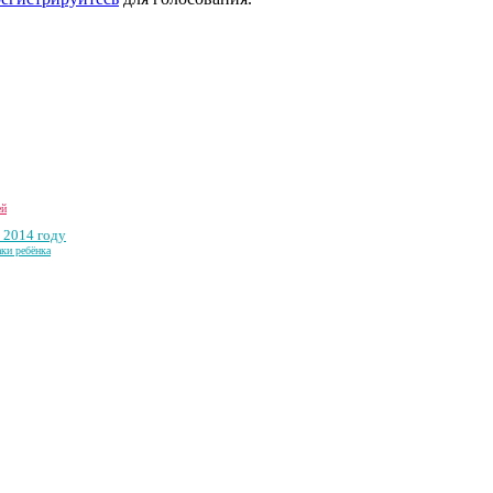
ей
 2014 году
ки ребёнка