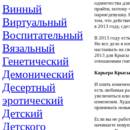
одиночества для
Винный
прийти, потому 
парня/девушку. 
Виртуальный
том, что действ
в 2013 году, сде
Воспитательный
В 2013 году ест
Но все дело в из
Вязальный
настаивать на с
2013 для Крысы 
Генетический
отношениям гнит
Демонический
Карьера Крысы
Десертный
И опять изменени
есть любимая ра
увеличиться или
эротический
изменения. Худше
принимать новы
Детский
Если вы не рабо
Детского
начинаете новую