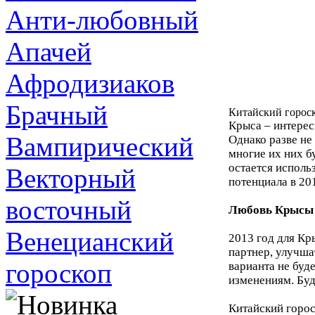
Анти-любовный
Апачей
Афродизиаков
Брачный
Китайский гороск
Крыса – интерес
Вампирический
Однако разве не
многие их них б
остается исполь
Векторный
потенциала в 20
восточный
Любовь Крысы
Венецианский
2013 год для Кры
партнер, улучша
гороскоп
варианта не буд
изменениям. Буд
Китайский горос