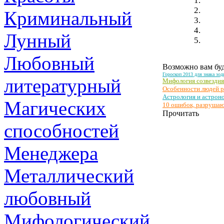
Криминальный
Лунный
Любовный
Возможно вам буд
Гороскоп 2013 для знака зо
литературный
Мифология созвезди
Особенности людей р
Астрология и астрон
Магических
10 ошибок, разруш
Прочитать
способностей
Менеджера
Металлический
любовный
Мифологический