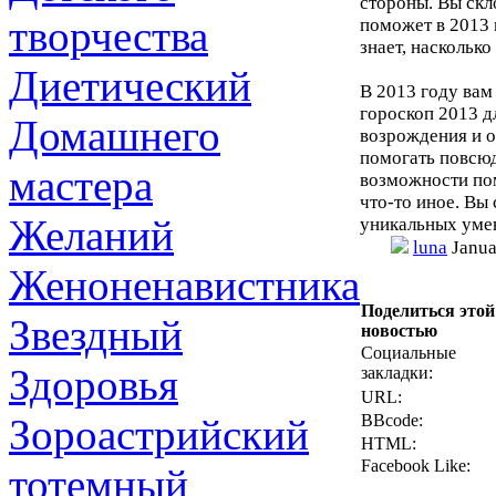
стороны. Вы скл
творчества
поможет в 2013 
знает, насколько
Диетический
В 2013 году вам
гороскоп 2013 д
Домашнего
возрождения и о
помогать повсюд
мастера
возможности пом
что-то иное. Вы
Желаний
уникальных умен
luna
Janua
Женоненавистника
Поделиться этой
Звездный
новостью
Социальные
Здоровья
закладки:
URL:
Зороастрийский
BBcode:
HTML:
Facebook Like:
тотемный