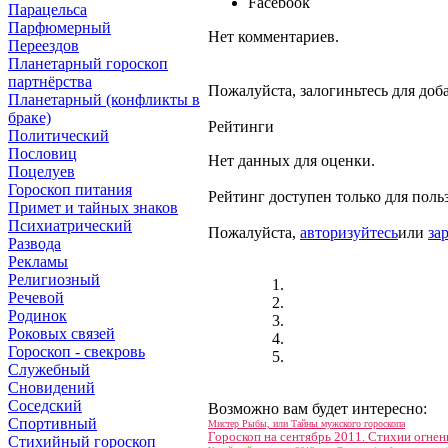
Facebook
Парацельса
Парфюмерный
Нет комментариев.
Переездов
Планетарный гороскоп
партнёрства
Пожалуйста, залогиньтесь для доб
Планетарный (конфликты в
браке)
Рейтинги
Политический
Пословиц
Нет данных для оценки.
Поцелуев
Гороскоп питания
Рейтинг доступен только для поль
Примет и тайных знаков
Психиатрический
Пожалуйста,
авторизуйтесь
или
за
Развода
Рекламы
Религиозный
Речевой
Родинок
Роковых связей
Гороскоп - свекровь
Служебный
Сновидений
Соседский
Возможно вам будет интересно:
Спортивный
Мистер Рыбы, или Тайны мужского гороскопа
Гороскоп на сентябрь 2011. Стихии огнен
Стихийный гороскоп