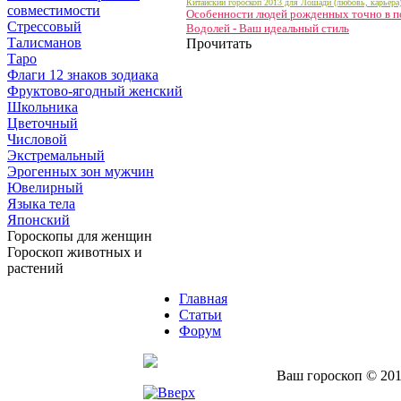
Китайский гороскоп 2013 для Лошади (любовь, карьера
совместимости
Особенности людей рожденных точно в п
Стрессовый
Водолей - Ваш идеальный стиль
Талисманов
Прочитать
Таро
Флаги 12 знаков зодиака
Фруктово-ягодный женский
Школьника
Цветочный
Числовой
Экстремальный
Эрогенных зон мужчин
Ювелирный
Языка тела
Японский
Гороскопы для женщин
Гороскоп животных и
растений
Главная
Статьи
Форум
Ваш гороскоп © 201