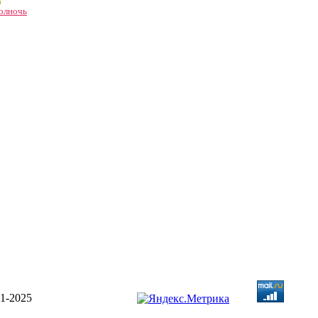
)
олночь
1-2025