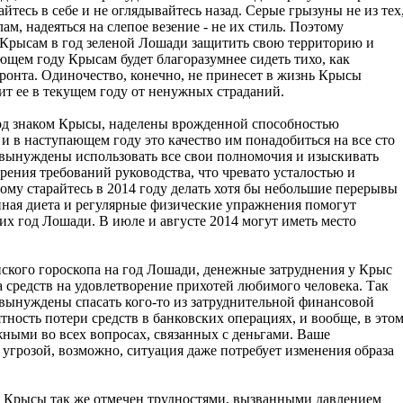
тесь в себе и не оглядывайтесь назад. Серые грызуны не из тех
м, надеяться на слепое везение - не их стиль. Поэтому
Крысам в год зеленой Лошади защитить свою территорию и
щем году Крысам будет благоразумнее сидеть тихо, как
фронта. Одиночество, конечно, не принесет в жизнь Крысы
вит ее в текущем году от ненужных страданий.
од знаком Крысы, наделены врожденной способностью
и в наступающем году это качество им понадобиться на все сто
т вынуждены использовать все свои полномочия и изыскивать
рения требований руководства, что чревато усталостью и
му старайтесь в 2014 году делать хотя бы небольшие перерывы
нная диета и регулярные физические упражнения помогут
х год Лошади. В июле и августе 2014 могут иметь место
йского гороскопа на год Лошади, денежные затруднения у Крыс
 средств на удовлетворение прихотей любимого человека. Так
 вынуждены спасать кого-то из затруднительной финансовой
ятность потери средств в банковских операциях, и вообще, в это
ными во всех вопросах, связанных с деньгами. Ваше
 угрозой, возможно, ситуация даже потребует изменения образа
 Крысы так же отмечен трудностями, вызванными давлением