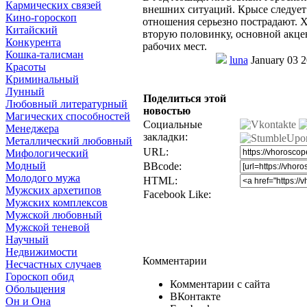
Кармических связей
внешних ситуаций. Крысе следует
Кино-гороскоп
отношения серьезно пострадают. Х
Китайский
вторую половинку, основной акцен
Конкурента
рабочих мест.
Кошка-талисман
luna
January 03 2
Красоты
Криминальный
Лунный
Поделиться этой
Любовный литературный
новостью
Магических способностей
Социальные
Менеджера
закладки:
Металлический любовный
URL:
Мифологический
Модный
BBcode:
Молодого мужа
HTML:
Мужских архетипов
Facebook Like:
Мужских комплексов
Мужской любовный
Мужской теневой
Научный
Недвижимости
Комментарии
Несчастных случаев
Гороскоп обид
Комментарии с сайта
Обольщения
ВКонтакте
Он и Она