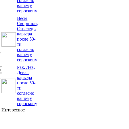
согласно
вашему
гороскопу
Весы,
Скорпион,
Стрелец -
карьера
после 50-
ти
согласно
вашему
гороскопу
Рак, Лев,
Дева -
карьера
после 50-
ти
согласно
вашему
гороскопу
Интересное