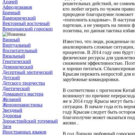
Апачей
решительных действий, не сомневай
Афродизиаков
кто любит играть по чужим правила
Брачный
природное благоразумие поможет 
Вампирический
«пополнить кладовые». В наступаю
Векторный восточный
партизан, а не умирать на линии 
Венецианский гороскоп
позитива, но данная тактика изба
Винный
Известно, что люди, рожденные п
Виртуальный
анализировать сложные ситуации, 
Воспитательный
процентов. В 2014 году они буду
Вязальный
физические ресурсы для удовлетво
Генетический
снижением эффективностью. Поэто
Демонический
и хорошо питаться. Сбалансирова
Десертный эротический
Крысам пережить непростой для ни
Детский
зарубежные командировки.
Детского творчества
Диетический
В соответствии с прогнозом Кита
Домашнего мастера
возникнут по причине перерасхода
Желаний
же в 2014 году Крысы могут быть
Женоненавистника
ситуации. В начале года есть веро
Звездный
году Крысам следует быть осторож
Здоровья
благополучие может оказаться под
Зороастрийский тотемный
жизни .
Зятя
Иностранных языков
В год Лошади любовный гороскоп