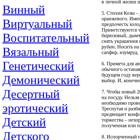
в личной жизни и
Винный
5. Стихия Козы – 
оранжевого. Имен
Виртуальный
предпочесть холо
Приветствуются т
Воспитательный
бирюзовый, дымч
снять украшения 
рубин. Носить на
Вязальный
сапфир, изумруд,
Генетический
6. Примета для а
обычного останав
будущем году вер
Демонический
выбор. И, конечн
Десертный
7. Чтобы новый 2
на посуду. Нельзя
необходимо прове
эротический
Треснутая и разб
предвещает конфл
Детский
торжества – нехо
полученная или п
Детского
8. Испорченный н