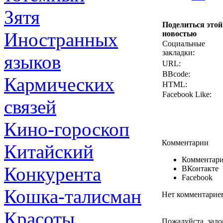
Зятя
Поделиться этой
Иностранных
новостью
Социальные
закладки:
языков
URL:
BBcode:
Кармических
HTML:
Facebook Like:
связей
Кино-гороскоп
Комментарии
Китайский
Комментари
Конкурента
ВКонтакте
Facebook
Кошка-талисман
Нет комментарие
Красоты
Пожалуйста, зало