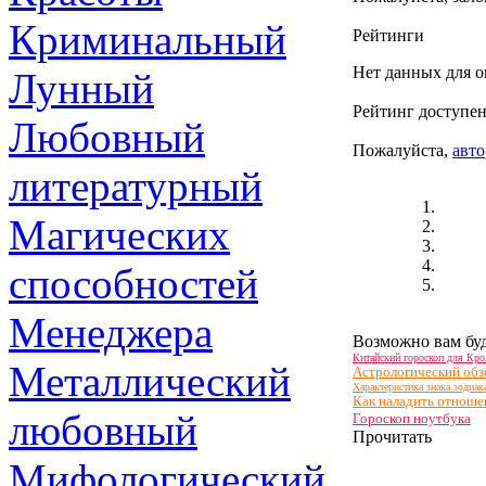
Криминальный
Рейтинги
Нет данных для о
Лунный
Рейтинг доступен
Любовный
Пожалуйста,
авто
литературный
Магических
способностей
Менеджера
Возможно вам буд
Китайский гороскоп для Кро
Металлический
Астрологический обз
Характеристика знака зодиак
Как наладить отноше
любовный
Гороскоп ноутбука
Прочитать
Мифологический