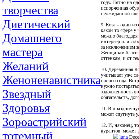
году. Пятно на од
творчества
испорченная обув
неожиданной влю
Диетический
9. Коза – один и
какой-то сфере у 
Домашнего
можно благодаря 
интерьер или соб
за исключением з
мастера
Женщинам благопр
оттенкам, и от те
Желаний
10. Деревянная К
учитывает уже сл
Женоненавистника
нового года. Вст
нужно постаратьс
Звездный
задолженность по
обязательств, до
Здоровья
11. В праздничну
может спугнуть уд
Зороастрийский
12. И, наконец, 
курантов, может р
тотемный
luna
Dece