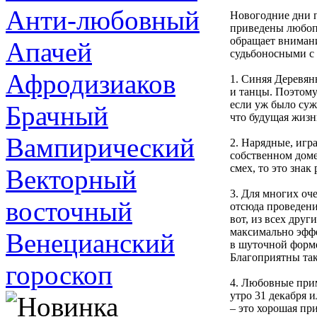
Анти-любовный
Новогодние дни п
приведены любопы
обращает внимани
Апачей
судьбоносными с 
Афродизиаков
1. Синяя Деревян
и танцы. Поэтому
если уж было сужд
Брачный
что будущая жизн
Вампирический
2. Нарядные, игр
собственном доме
смех, то это знак
Векторный
3. Для многих оч
восточный
отсюда проведени
вот, из всех дру
максимально эфф
Венецианский
в шуточной форм
Благоприятны так
гороскоп
4. Любовные прим
утро 31 декабря 
– это хорошая пр